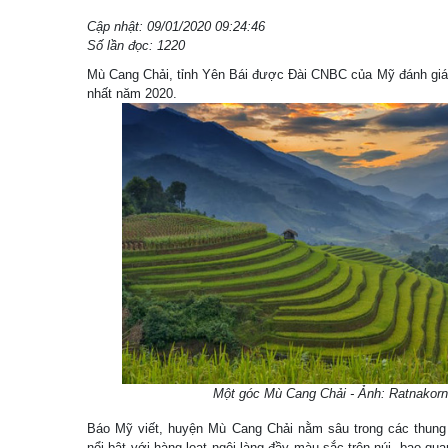
Cập nhật: 09/01/2020 09:24:46
Số lần đọc: 1220
Mù Cang Chải, tỉnh Yên Bái được Đài CNBC của Mỹ đánh giá l
nhất năm 2020.
Một góc Mù Cang Chải - Ảnh: Ratnakorn 
Báo Mỹ viết, huyện Mù Cang Chải nằm sâu trong các thung
nổi bật với hàng loạt ngôi làng đầy màu sắc trên núi, bao q