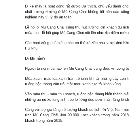
Đi xe máy là hoạt động rất được ưa thích, chủ yếu dành cho k
chất lượng đường ở Mù Cang Chải không tốt nên các công t
nghiệm này vì lý do an toàn.
Lễ hội ở Mù Cang Chải cũng thu hút lượng lớn khách du lịc
mùa thu - lễ hội giúp Mù Cang Chải nổi lên như địa điểm mới 
Các hoạt động phổ biến khác có thể kể đến như vượt đèo Kh
Pú Nhu.
Đi khi nào?
Người ta nói mùa nào lên Mù Cang Chải cũng đẹp, vì ruộng b
Mùa xuân, màu lúa xanh tràn trề sinh khí từ những cây con 
ruộng bậc thang vẫn trải một màu xanh rực rỡ khắp vùng.
Vào mùa thu - mùa thu hoạch, ruộng bậc thang biến thành bi
những ao nước lung linh treo lơ lửng dọc sườn núi, lặng lẽ 
Cùng với sự gia tăng số lượng khách du lịch tới Việt Nam n
tính Mù Cang Chải đón 90.000 lượt khách trong năm 2018
khách trong năm 2015.