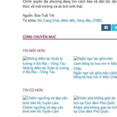
Chính quyền địa phương đang tìm cách bảo vệ dân tộc địa
thức về môi trường và du lịch sinh thái.
Nguồn: Báo Tuổi Trẻ
Từ khóa:
Mù Cang Chải
,
điểm đến
,
hàng đầu
,
CNBC
CÙNG CHUYÊN MỤC
TIN MỚI HƠN
Những điểm du Xuân lý tưởng
ở Bà Rịa – Vũng Tàu
Ngẩn ngơ lạc giữa tiên cảnh
bồng lai hoa mơ ở Mộc Châ
TIN CŨ HƠN
Chiêm ngưỡng vẻ đẹp yên
Khám phá không gian du lịc
bình trên hồ Tuyền Lâm
tại Chợ đêm Phú Quốc