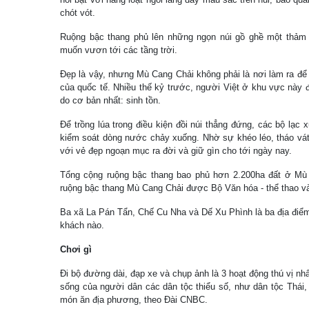
chót vót.
Ruộng bậc thang phủ lên những ngọn núi gồ ghề một thảm 
muốn vươn tới các tầng trời.
Đẹp là vậy, nhưng Mù Cang Chải không phải là nơi làm ra để 
của quốc tế. Nhiều thế kỷ trước, người Việt ở khu vực này đã
do cơ bản nhất: sinh tồn.
Để trồng lúa trong điều kiện đồi núi thẳng đứng, các bộ lạc 
kiểm soát dòng nước chảy xuống. Nhờ sự khéo léo, tháo v
với vẻ đẹp ngoạn mục ra đời và giữ gìn cho tới ngày nay.
Tổng cộng ruộng bậc thang bao phủ hơn 2.200ha đất ở Mù
ruộng bậc thang Mù Cang Chải được Bộ Văn hóa - thể thao và 
Ba xã La Pán Tẩn, Chế Cu Nha và Dế Xu Phình là ba địa điểm
khách nào.
Chơi gì
Đi bộ đường dài, đạp xe và chụp ảnh là 3 hoạt động thú vị nh
sống của người dân các dân tộc thiểu số, như dân tộc Thái
món ăn địa phương, theo Đài CNBC.