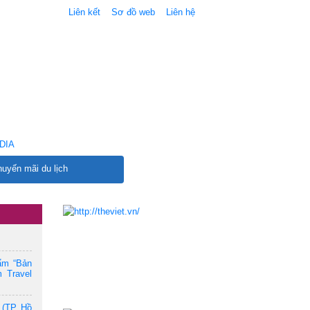
Liên kết
Sơ đồ web
Liên hệ
DIA
uyến mãi du lịch
ẩm “Bản
 Travel
 (TP. Hồ