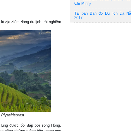
Chí Minh)
Tái bản Bản đồ Du lịch Đà N
2017
à địa điểm đáng du lịch trải nghiệm
Piyasirisorost
 lũng được bồi đắp bởi sông Hồng,
uanh bằng những ruộng bậc thang cao