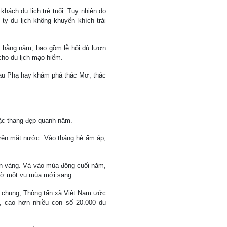
hách du lịch trẻ tuổi. Tuy nhiên do
y du lịch không khuyến khích trải
h hằng năm, bao gồm lễ hội dù lượn
cho du lịch mạo hiểm.
au Phạ hay khám phá thác Mơ, thác
ậc thang đẹp quanh năm.
trên mặt nước. Vào tháng hè ấm áp,
ển vàng. Và vào mùa đông cuối năm,
chờ một vụ mùa mới sang.
ói chung, Thông tấn xã Việt Nam ước
, cao hơn nhiều con số 20.000 du