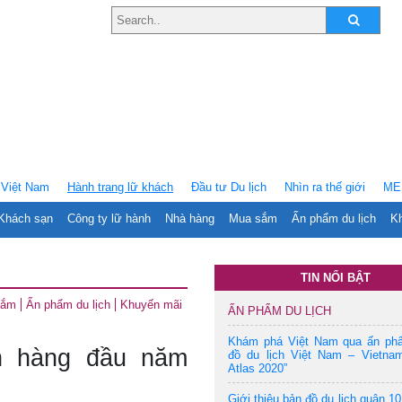
Việt Nam
Hành trang lữ khách
Ðầu tư Du lịch
Nhìn ra thế giới
ME
Khách sạn
Công ty lữ hành
Nhà hàng
Mua sắm
Ấn phẩm du lịch
Kh
TIN NỔI BẬT
sắm
Ấn phẩm du lịch
Khuyến mãi
ẤN PHẨM DU LỊCH
Khám phá Việt Nam qua ấn ph
n hàng đầu năm
đồ du lịch Việt Nam – Vietnam
Atlas 2020”
Giới thiệu bản đồ du lịch quận 10