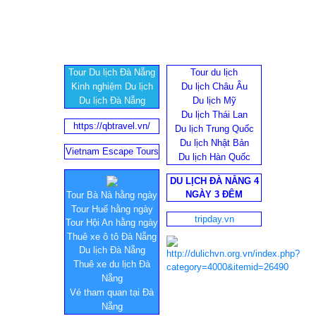
Tour Du lịch Đà Nẵng
Tour du lịch
Kinh nghiệm Du lịch
Du lịch Châu Âu
Du lịch Đà Nẵng
Du lịch Mỹ
Du lịch Thái Lan
https://qbtravel.vn/
Du lịch Trung Quốc
Du lịch Nhật Bản
Vietnam Escape Tours
Du lịch Hàn Quốc
DU LỊCH ĐÀ NẴNG 4
NGÀY 3 ĐÊM
Tour Bà Nà hằng ngày
Tour Huế hằng ngày
tripday.vn
Tour Hội An hằng ngày
Thuê xe ô tô Đà Nẵng
Du lịch Đà Nẵng
Thuê xe du lịch Đà
Nẵng
Vé tham quan tại Đà
Nẵng