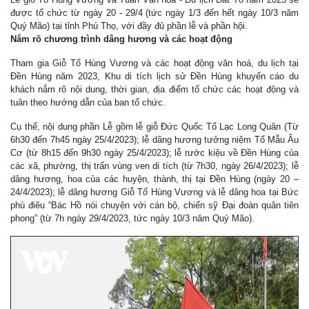
được tổ chức từ ngày 20 - 29/4 (tức ngày 1/3 đến hết ngày 10/3 năm
Quý Mão) tại tỉnh Phú Thọ, với đầy đủ phần lễ và phần hội.
Nắm rõ chương trình dâng hương và các hoạt động
Tham gia Giỗ Tổ Hùng Vương và các hoạt động văn hoá, du lịch tại
Đền Hùng năm 2023, Khu di tích lịch sử Đền Hùng khuyến cáo du
khách nắm rõ nội dung, thời gian, địa điểm tổ chức các hoạt động và
tuân theo hướng dẫn của ban tổ chức.
Cụ thể, nội dung phần Lễ gồm lễ giỗ Đức Quốc Tổ Lạc Long Quân (Từ
6h30 đến 7h45 ngày 25/4/2023); lễ dâng hương tưởng niệm Tổ Mẫu Âu
Cơ (từ 8h15 đến 9h30 ngày 25/4/2023); lễ rước kiệu về Đền Hùng của
các xã, phường, thị trấn vùng ven di tích (từ 7h30, ngày 26/4/2023); lễ
dâng hương, hoa của các huyện, thành, thị tại Đền Hùng (ngày 20 –
24/4/2023); lễ dâng hương Giỗ Tổ Hùng Vương và lễ dâng hoa tại Bức
phù điêu “Bác Hồ nói chuyện với cán bộ, chiến sỹ Đại đoàn quân tiên
phong” (từ 7h ngày 29/4/2023, tức ngày 10/3 năm Quý Mão).