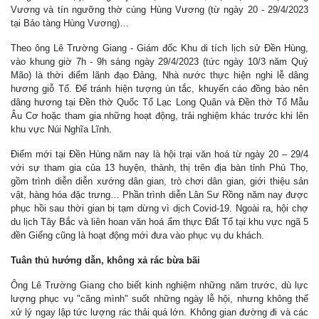
Vương và tín ngưỡng thờ cúng Hùng Vương (từ ngày 20 - 29/4/2023
tại Bảo tàng Hùng Vương)…
Theo ông Lê Trường Giang - Giám đốc Khu di tích lịch sử Đền Hùng,
vào khung giờ 7h - 9h sáng ngày 29/4/2023 (tức ngày 10/3 năm Quý
Mão) là thời điểm lãnh đạo Đảng, Nhà nước thực hiện nghi lễ dâng
hương giỗ Tổ. Để tránh hiện tượng ùn tắc, khuyến cáo đồng bào nên
dâng hương tại Đền thờ Quốc Tổ Lạc Long Quân và Đền thờ Tổ Mẫu
Âu Cơ hoặc tham gia những hoạt động, trải nghiệm khác trước khi lên
khu vực Núi Nghĩa Lĩnh.
Điểm mới tại Đền Hùng năm nay là hội trại văn hoá từ ngày 20 – 29/4
với sự tham gia của 13 huyện, thành, thị trên địa bàn tỉnh Phú Thọ,
gồm trình diễn diễn xướng dân gian, trò chơi dân gian, giới thiệu sản
vật, hàng hóa đặc trưng… Phần trình diễn Lân Sư Rồng năm nay được
phục hồi sau thời gian bị tạm dừng vì dịch Covid-19. Ngoài ra, hội chợ
du lịch Tây Bắc và liên hoan văn hoá ẩm thực Đất Tổ tại khu vực ngã 5
đền Giếng cũng là hoạt động mới đưa vào phục vụ du khách.
Tuân thủ hướng dẫn, không xả rác bừa bãi
Ông Lê Trường Giang cho biết kinh nghiệm những năm trước, dù lực
lượng phục vụ "căng mình" suốt những ngày lễ hội, nhưng không thể
xử lý ngay lập tức lượng rác thải quá lớn. Không gian đường đi và các