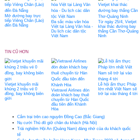
Mở đường bay trực
tiếp Viêng Chăn (Lào)
Đa sắc màu văn hóa
Từ ngày 25/4, Vietjet
đến Đà Nẵng
Việt tại Làng Văn hóa -
khai thác đường bay
Du lịch các dân tộc
thẳng Cần Thơ-Quảng
Việt Nam
Ninh
TIN CŨ HƠN
Vietjet khuyến mãi
Lễ hội ẩm thực Pháp
khủng 2 triệu vé 0
lớn nhất Việt Nam sẽ
Vietravel Airlines đón
đồng, bay không biên
trở lại vào tháng 4 tới
đoàn khách bay thuê
giới
chuyến từ Hàn Quốc
đầu tiên đến Khánh
Hòa
Cắm trại trên cao nguyên Đồng Cao (Bắc Giang)
Nụ cười Thủ đô giữ chân du khách (Hà Nội)
Trải nghiệm Hội An (Quảng Nam) đáng nhớ của du khách quốc
tế