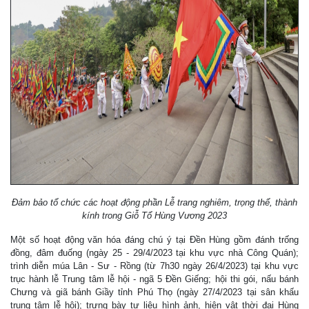
Đảm bảo tổ chức các hoạt động phần Lễ trang nghiêm, trọng thể, thành
kính trong Giỗ Tổ Hùng Vương 2023
Một số hoạt động văn hóa đáng chú ý tại Đền Hùng gồm đánh trống
đồng, đâm đuống (ngày 25 - 29/4/2023 tại khu vực nhà Công Quán);
trình diễn múa Lân - Sư - Rồng (từ 7h30 ngày 26/4/2023) tại khu vực
trục hành lễ Trung tâm lễ hội - ngã 5 Đền Giếng; hội thi gói, nấu bánh
Chưng và giã bánh Giầy tỉnh Phú Thọ (ngày 27/4/2023 tại sân khấu
trung tâm lễ hội); trưng bày tư liệu hình ảnh, hiện vật thời đại Hùng