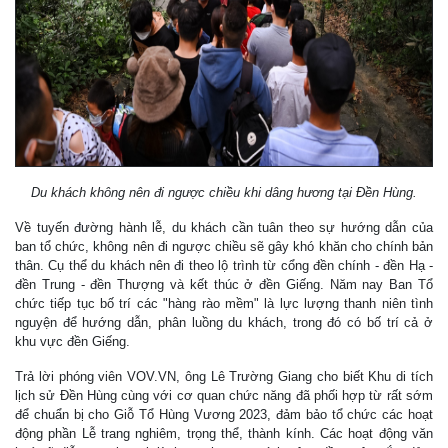
Du khách không nên đi ngược chiều khi dâng hương tại Đền Hùng.
Về tuyến đường hành lễ, du khách cần tuân theo sự hướng dẫn của
ban tổ chức, không nên đi ngược chiều sẽ gây khó khăn cho chính bản
thân. Cụ thể du khách nên đi theo lộ trình từ cổng đền chính - đền Hạ -
đền Trung - đền Thượng và kết thúc ở đền Giếng. Năm nay Ban Tổ
chức tiếp tục bố trí các "hàng rào mềm" là lực lượng thanh niên tình
nguyện để hướng dẫn, phân luồng du khách, trong đó có bố trí cả ở
khu vực đền Giếng.
Trả lời phóng viên VOV.VN, ông Lê Trường Giang cho biết Khu di tích
lịch sử Đền Hùng cùng với cơ quan chức năng đã phối hợp từ rất sớm
để chuẩn bị cho Giỗ Tổ Hùng Vương 2023, đảm bảo tổ chức các hoạt
động phần Lễ trang nghiêm, trọng thể, thành kính. Các hoạt động văn