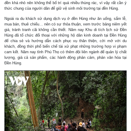
đền khá nhỏ nên không thể bố trí quá nhiều thùng rác, vì vậy rất cần ý
thức chung của người dân để giữ vệ sinh môi trường tại đền Hùng.
Ngoài ra du khách sử dụng dịch vụ ở đền Hùng như ăn uống, sắm lễ,
mua bán, thuê chiếu… nên có sự thỏa thuận, xem trước bảng niêm yết
giá, tránh tranh cãi không cần thiết. Năm nay Khu di tích lịch sử Đền
Hùng đã tổ chức đối thoại với những hộ dân kinh doanh tại Đền Hùng
để chia sẻ và hướng dẫn cách phục vụ thân thiện, cởi mở với du
khách, đồng thời phổ biến chế tài xử phạt những trường hợp vi phạm
cam kết. Năm nay tỉnh Phú Thọ có thêm đội liên ngành để quản lý chất
lượng, giá cả sản phẩm, các hành động phản cảm, phản văn hóa tại
Đền Hùng.