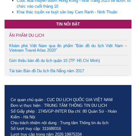
Cuộc đua thuyền buồm Hong Kong - Nha Trang 2023 sẽ được tổ
chức vào cuối tháng 10
Khai thác tuyến xe buýt sân bay Cam Ranh - Ninh Thuận
TIN NỔI BẬT
ẤN PHẨM DU LỊCH
Khám phá Việt Nam qua ấn phẩm “Bản đồ du lịch Việt Nam –
Vietnam Travel Atlas 2020”
Giới thiệu bản đồ du lịch quận 10 (TP. Hồ Chí Minh)
Tái bản Bản đồ Du lịch Đà Nẵng năm 2017
Cơ quan chủ quản : CỤC DU LỊCH QUỐC GIA VIỆT NAM
Đơn vị thực hiện : TRUNG TÂM THÔNG TIN DU LỊCH
Số Giấy phép : 2745/GP-INTER Địa chỉ: 80 Quán Sứ - Hoàn
Kiếm - Hà Nội
Chịu trách nhiệm nội dung : Trung tâm Thông tin du lịch
Số lượt truy cập: 311689316
Lượt truy cập trong năm 2026:19975334