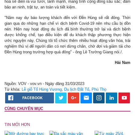
hoá sẽ diễn ra vui tươi, lành mạnh, mang tính cộng đồng sâu sắc; đảm
bảo an ninh, trật tự, an toàn và tiết kiệm.
"Năm nay dự báo lượng khách đến với Đền Hùng sẽ rất đông. Thời
gian qua do những hạn chế vì dịch bệnh Covid-19 nên nhu cầu bị dồn
nén. Hiện nay hoạt động du lịch đã bình thường trở lại và dịch bệnh
được khống chế, tạo điều kiện để du khách thập phương thực hiện
ước nguyện này. Chúng tôi tổ chức thêm nhiều hoạt động văn hóa, trải
nghiệm thú vị để người dân có nơi dừng chân, chờ đợi và giảm tải cho
Đền Hùng trong trường hợp quá đông" - ông Lê Trường Giang nói./.
Hải Nam
Nguồn: VOV - vov.vn - Ngày đăng 31/03/2023
Từ khóa:
Lễ giỗ Tổ Hùng Vương
,
Du lịch Đất Tổ
,
Phú Thọ
FACEBOOK
CÙNG CHUYÊN MỤC
TIN MỚI HƠN