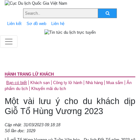
Liên kết
Sơ đồ web
Liên hệ
HÀNH TRANG LỮ KHÁCH
Bạn có biết
Khách sạn
Công ty lữ hành
Nhà hàng
Mua sắm
Ấn
phẩm du lịch
Khuyến mãi du lịch
Một vài lưu ý cho du khách dịp
Giỗ Tổ Hùng Vương 2023
Cập nhật: 31/03/2023 09:18:18
Số lần đọc: 1029
Lễ giỗ Tổ Hùng Vương và Tuần Văn hóa - Du lịch Đất Tổ năm 2023 sẽ