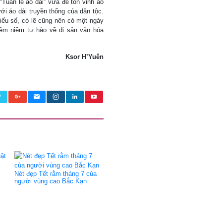
Tuần lễ áo dài” vừa để tôn vinh áo
ới áo dài truyền thống của dân tộc.
hiểu số, có lẽ cũng nên có một ngày
hêm niềm tự hào về di sản văn hóa
Ksor H’Yuên
Nét đẹp Tết rằm tháng 7 của
người vùng cao Bắc Kạn