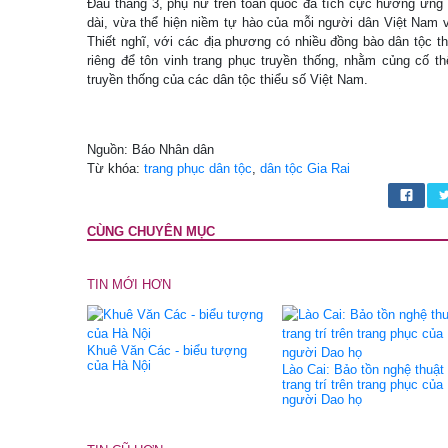
Đầu tháng 3, phụ nữ trên toàn quốc đã tích cực hưởng ứng “
dài, vừa thể hiện niềm tự hào của mỗi người dân Việt Nam v
Thiết nghĩ, với các địa phương có nhiều đồng bào dân tộc t
riêng để tôn vinh trang phục truyền thống, nhằm củng cố t
truyền thống của các dân tộc thiểu số Việt Nam.
Nguồn: Báo Nhân dân
Từ khóa:
trang phục dân tộc
,
dân tộc Gia Rai
CÙNG CHUYÊN MỤC
TIN MỚI HƠN
Khuê Văn Các - biểu tượng
của Hà Nội
Lào Cai: Bảo tồn nghệ thuật
trang trí trên trang phục của
người Dao họ