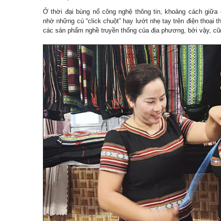
Ở thời đại bùng nổ công nghệ thông tin, khoảng cách giữa
nhờ những cú “click chuột” hay lướt nhẹ tay trên điện thoại t
các sản phẩm nghề truyền thống của địa phương, bởi vậy, cũ