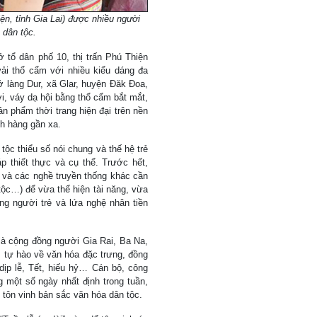
ện, tỉnh Gia Lai) được nhiều người
 dân tộc.
 tổ dân phố 10, thị trấn Phú Thiện
vải thổ cẩm với nhiều kiểu dáng đa
ở làng Dur, xã Glar, huyện Đăk Đoa,
ới, váy dạ hội bằng thổ cẩm bắt mắt,
n phẩm thời trang hiện đại trên nền
ch hàng gần xa.
tộc thiểu số nói chung và thế hệ trẻ
p thiết thực và cụ thể. Trước hết,
và các nghề truyền thống khác cần
 tộc…) để vừa thể hiện tài năng, vừa
ững người trẻ và lứa nghệ nhân tiền
là cộng đồng người Gia Rai, Ba Na,
 tự hào về văn hóa đặc trưng, đồng
dịp lễ, Tết, hiếu hỷ… Cán bộ, công
một số ngày nhất định trong tuần,
tôn vinh bản sắc văn hóa dân tộc.