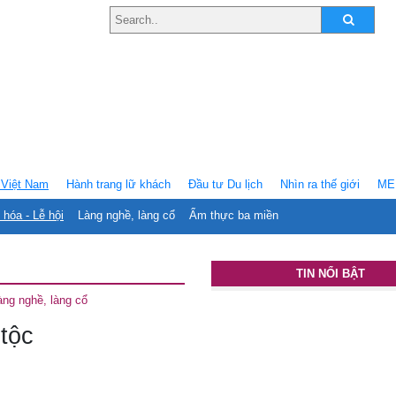
Việt Nam
Hành trang lữ khách
Ðầu tư Du lịch
Nhìn ra thế giới
ME
 hóa - Lễ hội
Làng nghề, làng cổ
Ẩm thực ba miền
TIN NỔI BẬT
àng nghề, làng cổ
tộc