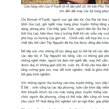
Cửa hàng nhỏ của H’Tuyết (ở tổ dân phố 10, thị trấn Phú Thi
tìm đến đặt may các bộ trang phục
Chị Rơmah H’Tuyết, người con gái dân tộc Gia Rai tài hoa ở
(tỉnh Gia Lai), giữ nghề may trang phục truyền thống bằng 
dạng, phong phú. Còn thầy giáo Tưih, người dân tộc Ba Na (
tỉnh Gia Lai), hiện thực hóa ý tưởng thiết kế các mẫu váy cư
phù hợp xu hướng của giới trẻ… Chính việc kết hợp thú vị sả
chất liệu thổ cẩm Tây Nguyên đã thu hút được đông đảo khá
Để tiếp sức cho những nỗ lực đáng quý từ thế hệ trẻ các dân 
các dân tộc ở Tây Nguyên nói riêng, cần có những giải phá
những nghệ nhân, người trẻ đam mê nghề dệt, may thổ cẩm, 
được duy trì không gian (hội thi, cuộc thi, lễ hội văn hóa dân
tăng cường giao lưu, trao đổi kinh nghiệm, nhất là giữa nh
bối giàu kinh nghiệm.
Với những người thụ hưởng văn hóa truyền thống, trực tiếp 
Ê Đê… sinh sống tại các địa phương, luôn cần khơi dậy niềm
thời khuyến khích bà con mặc trang phục truyền thống vào 
chức người địa phương, cũng có thể mặc đến công sở trong 
như cách TP Huế đang thử nghiệm với áo ngũ thân, góp phần 