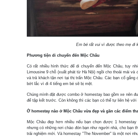
Em bé rất vui vì được theo mẹ đi 
Phương tiện di chuyển đến Mộc Châu
Có rất nhiều hình thức để di chuyển đến Mộc Châu, tuy nhi
Limousine 9 chỗ (xuất phát từ Hà Nội) ngồi cho thoải mái v
và trả khách tận nơi tại thị trấn Mộc Châu. Các bạn cố gắng 
bớt lắc vì đi 4 tiếng em bé sẽ bị mệt.
Chúng mình đặt được combo ở homestay bao gồm xe nên được
để tập kết trước. Còn không thì các bạn có thể tự liên hệ với
Ở homestay nào ở Mộc Châu vừa đẹp và gần các điểm t
Mộc Châu đẹp hơn nhiều nếu bạn chọn được 1 homestay ư
nhưng có những nơi chào đón bạn như người nhà, cho bạn th
trải nghiệm mới. Và homestay "The November" là một nơi như