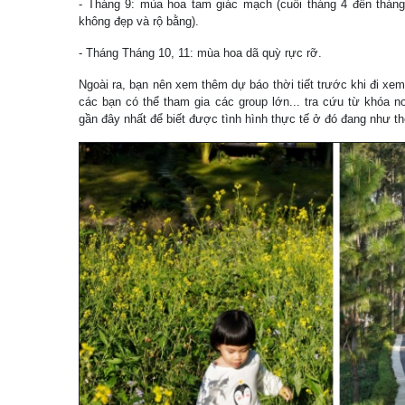
- Tháng 9: mùa hoa tam giác mạch (cuối tháng 4 đến thán
không đẹp và rộ bằng).
- Tháng Tháng 10, 11: mùa hoa dã quỳ rực rỡ.
Ngoài ra, bạn nên xem thêm dự báo thời tiết trước khi đi xe
các bạn có thể tham gia các group lớn... tra cứu từ khóa n
gần đây nhất để biết được tình hình thực tế ở đó đang như th