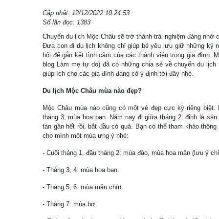
Cập nhật: 12/12/2022 10:24:53
Số lần đọc: 1383
Chuyến du lịch Mộc Châu sẽ trở thành trải nghiệm đáng nhớ 
Đưa con đi du lịch không chỉ giúp bé yêu lưu giữ những kỷ 
hội để gắn kết tình cảm của các thành viên trong gia đình.
blog Làm mẹ tự do) đã có những chia sẻ về chuyến du lịc
giúp ích cho các gia đình đang có ý định tới đây nhé.
Du lịch Mộc Châu mùa nào đẹp?
Mộc Châu mùa nào cũng có một vẻ đẹp cực kỳ riêng biệt. 
tháng 3, mùa hoa ban. Năm nay đi giữa tháng 2, định là săn
tàn gần hết rồi, bắt đầu có quả. Bạn có thể tham khảo thông
cho mình một mùa ưng ý nhé:
- Cuối tháng 1, đầu tháng 2: mùa đào, mùa hoa mận (lưu ý chỉ 
- Tháng 3, 4: mùa hoa ban.
- Tháng 5, 6: mùa mận chín.
- Tháng 7: mùa bơ.