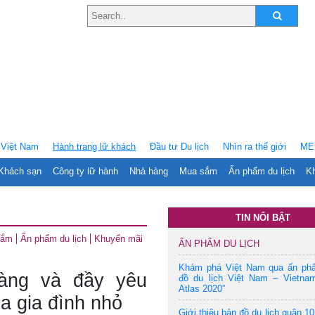
Việt Nam
Hành trang lữ khách
Ðầu tư Du lịch
Nhìn ra thế giới
ME
Khách sạn
Công ty lữ hành
Nhà hàng
Mua sắm
Ấn phẩm du lịch
Kh
TIN NỔI BẬT
sắm
Ấn phẩm du lịch
Khuyến mãi
ẤN PHẨM DU LỊCH
Khám phá Việt Nam qua ấn ph
àng và đầy yêu
đồ du lịch Việt Nam – Vietnam
Atlas 2020”
a gia đình nhỏ
Giới thiệu bản đồ du lịch quận 10