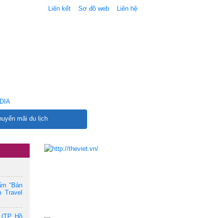
Liên kết
Sơ đồ web
Liên hệ
DIA
uyến mãi du lịch
ẩm “Bản
 Travel
 (TP. Hồ