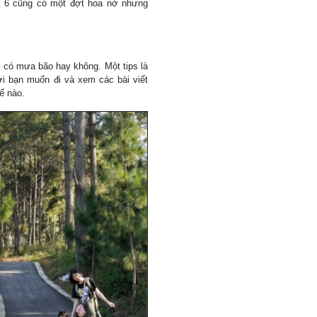
g 6 cũng có một đợt hoa nở nhưng
m có mưa bão hay không. Một tips là
ơi bạn muốn đi và xem các bài viết
ế nào.