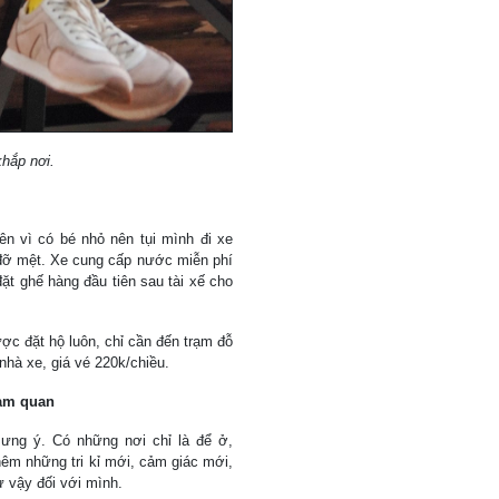
khắp nơi.
ên vì có bé nhỏ nên tụi mình đi xe
à đỡ mệt. Xe cung cấp nước miễn phí
đặt ghế hàng đầu tiên sau tài xế cho
 đặt hộ luôn, chỉ cần đến trạm đỗ
 nhà xe, giá vé 220k/chiều.
ham quan
ng ý. Có những nơi chỉ là để ở,
êm những tri kỉ mới, cảm giác mới,
 vậy đối với mình.