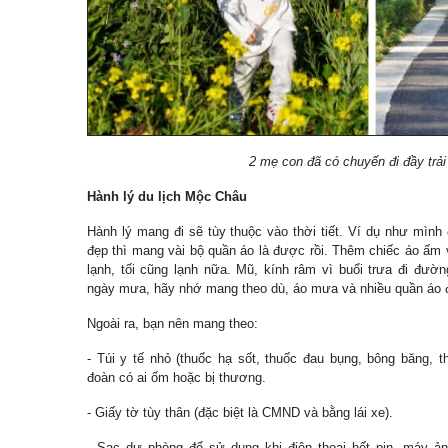
2 mẹ con đã có chuyến đi đầy trải
Hành lý du lịch Mộc Châu
Hành lý mang đi sẽ tùy thuộc vào thời tiết. Ví dụ như mình 
đẹp thì mang vài bộ quần áo là được rồi. Thêm chiếc áo ấm
lạnh, tối cũng lạnh nữa. Mũ, kính râm vì buổi trưa đi đườ
ngày mưa, hãy nhớ mang theo dù, áo mưa và nhiều quần áo đ
Ngoài ra, bạn nên mang theo:
- Túi y tế nhỏ (thuốc hạ sốt, thuốc đau bụng, bông băng, 
đoàn có ai ốm hoặc bị thương.
- Giấy tờ tùy thân (đặc biệt là CMND và bằng lái xe).
- Sạc dự phòng để sử dụng khi điện thoại hết pin, máy ảnh