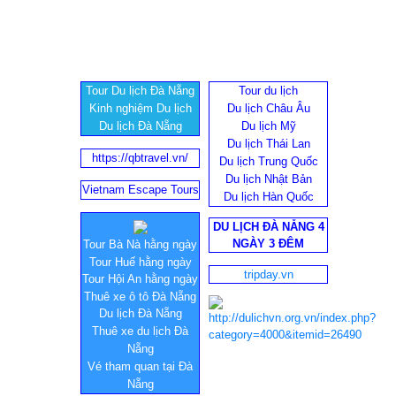
Tour Du lịch Đà Nẵng
Tour du lịch
Kinh nghiệm Du lịch
Du lịch Châu Âu
Du lịch Đà Nẵng
Du lịch Mỹ
Du lịch Thái Lan
https://qbtravel.vn/
Du lịch Trung Quốc
Du lịch Nhật Bản
Vietnam Escape Tours
Du lịch Hàn Quốc
DU LỊCH ĐÀ NẴNG 4
NGÀY 3 ĐÊM
Tour Bà Nà hằng ngày
Tour Huế hằng ngày
tripday.vn
Tour Hội An hằng ngày
Thuê xe ô tô Đà Nẵng
Du lịch Đà Nẵng
Thuê xe du lịch Đà
Nẵng
Vé tham quan tại Đà
Nẵng