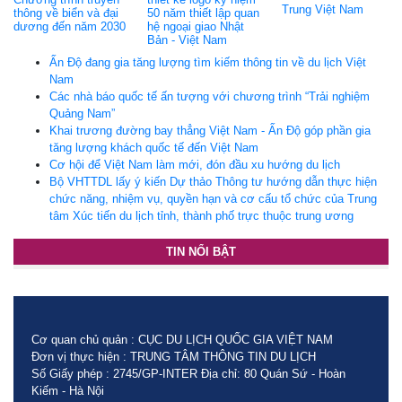
Trung Việt Nam
thông về biển và đại
50 năm thiết lập quan
dương đến năm 2030
hệ ngoại giao Nhật
Bản - Việt Nam
Ấn Độ đang gia tăng lượng tìm kiếm thông tin về du lịch Việt
Nam
Các nhà báo quốc tế ấn tượng với chương trình “Trải nghiệm
Quảng Nam”
Khai trương đường bay thẳng Việt Nam - Ấn Độ góp phần gia
tăng lượng khách quốc tế đến Việt Nam
Cơ hội để Việt Nam làm mới, đón đầu xu hướng du lịch
Bộ VHTTDL lấy ý kiến Dự thảo Thông tư hướng dẫn thực hiện
chức năng, nhiệm vụ, quyền hạn và cơ cấu tổ chức của Trung
tâm Xúc tiến du lịch tỉnh, thành phố trực thuộc trung ương
TIN NỔI BẬT
Cơ quan chủ quản : CỤC DU LỊCH QUỐC GIA VIỆT NAM
Đơn vị thực hiện : TRUNG TÂM THÔNG TIN DU LỊCH
Số Giấy phép : 2745/GP-INTER Địa chỉ: 80 Quán Sứ - Hoàn
Kiếm - Hà Nội