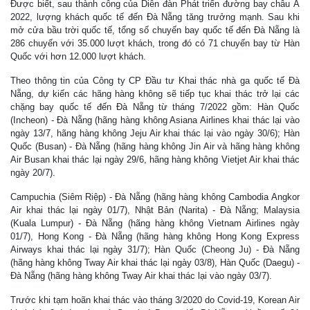
Được biết, sau thành công của Diễn đàn Phát triển đường bay châu Á
2022, lượng khách quốc tế đến Đà Nẵng tăng trưởng mạnh. Sau khi
mở cửa bầu trời quốc tế, tổng số chuyến bay quốc tế đến Đà Nẵng là
286 chuyến với 35.000 lượt khách, trong đó có 71 chuyến bay từ Hàn
Quốc với hơn 12.000 lượt khách.
Theo thông tin của Công ty CP Đầu tư Khai thác nhà ga quốc tế Đà
Nẵng, dự kiến các hãng hàng không sẽ tiếp tục khai thác trở lại các
chặng bay quốc tế đến Đà Nẵng từ tháng 7/2022 gồm: Hàn Quốc
(Incheon) - Đà Nẵng (hãng hàng không Asiana Airlines khai thác lại vào
ngày 13/7, hãng hàng không Jeju Air khai thác lại vào ngày 30/6); Hàn
Quốc (Busan) - Đà Nẵng (hãng hàng không Jin Air và hãng hàng không
Air Busan khai thác lại ngày 29/6, hãng hàng không Vietjet Air khai thác
ngày 20/7).
Campuchia (Siêm Riệp) - Đà Nẵng (hãng hàng không Cambodia Angkor
Air khai thác lại ngày 01/7), Nhật Bản (Narita) - Đà Nẵng; Malaysia
(Kuala Lumpur) - Đà Nẵng (hãng hàng không Vietnam Airlines ngày
01/7), Hong Kong - Đà Nẵng (hãng hàng không Hong Kong Express
Airways khai thác lại ngày 31/7); Hàn Quốc (Cheong Ju) - Đà Nẵng
(hãng hàng không Tway Air khai thác lại ngày 03/8), Hàn Quốc (Daegu) -
Đà Nẵng (hãng hàng không Tway Air khai thác lại vào ngày 03/7).
Trước khi tạm hoãn khai thác vào tháng 3/2020 do Covid-19, Korean Air