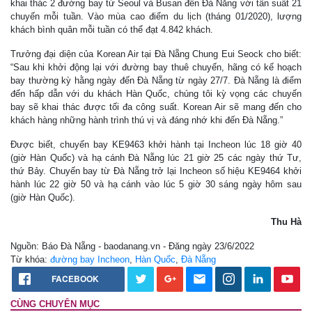
khai thác 2 đường bay từ Seoul và Busan đến Đà Nẵng với tần suất 21
chuyến mỗi tuần. Vào mùa cao điểm du lịch (tháng 01/2020), lượng
khách bình quân mỗi tuần có thể đạt 4.842 khách.
Trưởng đại diện của Korean Air tại Đà Nẵng Chung Eui Seock cho biết:
“Sau khi khởi động lại với đường bay thuê chuyến, hãng có kế hoạch
bay thường kỳ hằng ngày đến Đà Nẵng từ ngày 27/7. Đà Nẵng là điểm
đến hấp dẫn với du khách Hàn Quốc, chúng tôi kỳ vọng các chuyến
bay sẽ khai thác được tối đa công suất. Korean Air sẽ mang đến cho
khách hàng những hành trình thú vị và đáng nhớ khi đến Đà Nẵng.”
Được biết, chuyến bay KE9463 khởi hành tại Incheon lúc 18 giờ 40
(giờ Hàn Quốc) và hạ cánh Đà Nẵng lúc 21 giờ 25 các ngày thứ Tư,
thứ Bảy. Chuyến bay từ Đà Nẵng trở lại Incheon số hiệu KE9464 khởi
hành lúc 22 giờ 50 và hạ cánh vào lúc 5 giờ 30 sáng ngày hôm sau
(giờ Hàn Quốc).
Thu Hà
Nguồn: Báo Đà Nẵng - baodanang.vn - Đăng ngày 23/6/2022
Từ khóa:
đường bay Incheon
,
Hàn Quốc
,
Đà Nẵng
FACEBOOK
CÙNG CHUYÊN MỤC