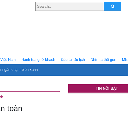
Việt Nam
Hành trang lữ khách
Ðầu tư Du lịch
Nhìn ra thế giới
ME
ại ngàn chạm biển xanh
TIN NỔI BẬT
nh
an toàn