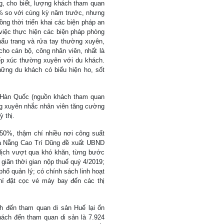
, cho biết, lượng khách tham quan
% so với cùng kỳ năm trước, nhưng
ồng thời triển khai các biện pháp an
việc thực hiện các biện pháp phòng
ẩu trang và rửa tay thường xuyên,
cho cán bộ, công nhân viên, nhất là
iếp xúc thường xuyên với du khách.
ững du khách có biểu hiện ho, sốt
 Hàn Quốc (nguồn khách tham quan
ng xuyên nhắc nhân viên tăng cường
 thị.
 50%, thậm chí nhiều nơi công suất
Đà Nẵng Cao Trí Dũng đề xuất UBND
lịch vượt qua khó khăn, từng bước
giãn thời gian nộp thuế quý 4/2019;
phố quản lý; có chính sách linh hoạt
hí đặt cọc vé máy bay đến các thị
h đến tham quan di sản Huế lại ổn
khách đến tham quan di sản là 7.924