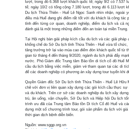
lượt, trong đó 6.368 lượt khách quốc tế; ngày 9/2 có 7.537 l
tế; ngày 10/2 có tổng cộng 7.180 lượt, trong đó 6.113 lượt
Du lịch Thừa Thiên - Huế Lê Ngọc Sanh nhìn nhận, ngoài yế
điều mà Huế đang ghi điểm rất tốt với du khách là công tác
tỉnh đến từng cơ quan, doanh nghiệp, điểm du lịch và cả 
đánh giá là một trong những điểm đến an toàn tại miền Trung.
Tại Hội nghị bàn giải pháp kích cầu du lịch và các giải pháp
khống chế do Sở Du lịch tỉnh Thừa Thiên - Huế vừa tổ chức, c
tăng trưởng trở lại vào mùa cao điểm đón khách quốc tế từ t
gian từ tháng 4 đến tháng 9/2020, ngành du lịch phải đẩy mạn
nước. Phó Giám đốc Trung tâm Bảo tồn di tích cố đô Huế Ma
cầu du lịch bằng việc miễn, giảm vé tham quan tại các di tíc
để các doanh nghiệp có phương án xây dựng tour tuyến khi 
Quyền Giám đốc Sở Du lịch tỉnh Thừa Thiên - Huế Lê Hữu M
chẽ với đơn vị liên quan xây dựng các gói kích cầu thực sự
và du khách. Trên cơ sở các doanh nghiệp du lịch xây dựng 
trú, ăn uống, vận chuyển, Sở Du lịch và Hiệp hội Du lịch 
trình ưu đãi của Trung tâm Bảo tồn Di tích Cố đô Huế và c
dựng một số chương trình tour, gói sản phẩm du lịch với gi
thời gian dịch bệnh diễn biến.
Nguồn: www.sggp.org.vn