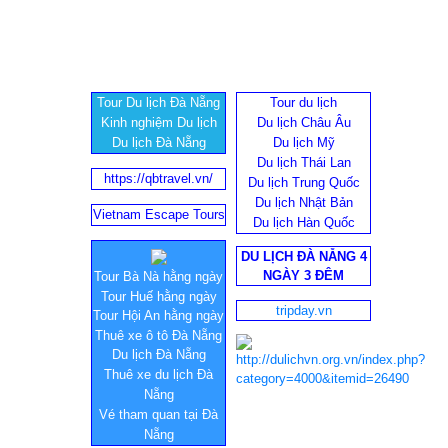
Tour Du lịch Đà Nẵng
Tour du lịch
Kinh nghiệm Du lịch
Du lịch Châu Âu
Du lịch Đà Nẵng
Du lịch Mỹ
Du lịch Thái Lan
https://qbtravel.vn/
Du lịch Trung Quốc
Du lịch Nhật Bản
Vietnam Escape Tours
Du lịch Hàn Quốc
DU LỊCH ĐÀ NẴNG 4
NGÀY 3 ĐÊM
Tour Bà Nà hằng ngày
Tour Huế hằng ngày
tripday.vn
Tour Hội An hằng ngày
Thuê xe ô tô Đà Nẵng
Du lịch Đà Nẵng
Thuê xe du lịch Đà
Nẵng
Vé tham quan tại Đà
Nẵng