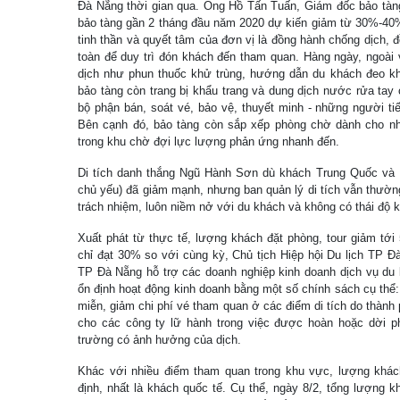
Đà Nẵng thời gian qua. Ông Hồ Tấn Tuấn, Giám đốc bảo tàng
bảo tàng gần 2 tháng đầu năm 2020 dự kiến giảm từ 30%-40
tinh thần và quyết tâm của đơn vị là đồng hành chống dịch, đ
toàn để duy trì đón khách đến tham quan. Hàng ngày, ngoài 
dịch như phun thuốc khử trùng, hướng dẫn du khách đeo kh
bảo tàng còn trang bị khẩu trang và dung dịch nước rửa tay 
bộ phận bán, soát vé, bảo vệ, thuyết minh - những người t
Bên cạnh đó, bảo tàng còn sắp xếp phòng chờ dành cho nh
trong khu chờ đợi lực lượng phản ứng nhanh đến.
Di tích danh thắng Ngũ Hành Sơn dù khách Trung Quốc và
chủ yếu) đã giảm mạnh, nhưng ban quản lý di tích vẫn thườ
trách nhiệm, luôn niềm nở với du khách và không có thái độ kỳ
Xuất phát từ thực tế, lượng khách đặt phòng, tour giảm tới
chỉ đạt 30% so với cùng kỳ, Chủ tịch Hiệp hội Du lịch TP 
TP Đà Nẵng hỗ trợ các doanh nghiệp kinh doanh dịch vụ du 
ổn định hoạt động kinh doanh bằng một số chính sách cụ thể: 
miễn, giảm chi phí vé tham quan ở các điểm di tích do thành 
cho các công ty lữ hành trong việc được hoàn hoặc dời p
trường có ảnh hưởng của dịch.
Khác với nhiều điểm tham quan trong khu vực, lượng khác
định, nhất là khách quốc tế. Cụ thể, ngày 8/2, tổng lượng 