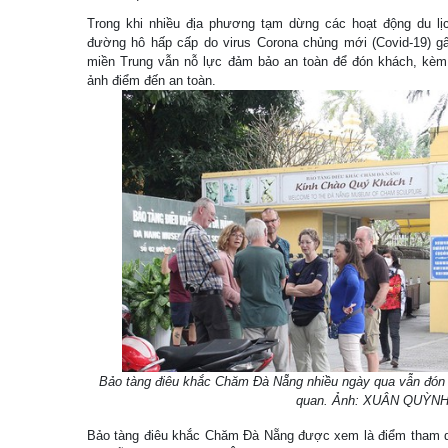
Trong khi nhiều địa phương tạm dừng các hoạt động du lị
đường hô hấp cấp do virus Corona chủng mới (Covid-19) g
miền Trung vẫn nỗ lực đảm bảo an toàn để đón khách, kèm
ảnh điểm đến an toàn.
Bảo tàng điêu khắc Chăm Đà Nẵng nhiều ngày qua vẫn đón
quan. Ảnh: XUÂN QUỲN
Bảo tàng điêu khắc Chăm Đà Nẵng được xem là điểm tham qu