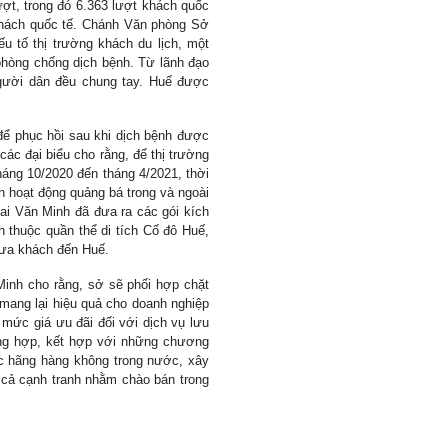
ượt, trong đó 6.363 lượt khách quốc
 khách quốc tế. Chánh Văn phòng Sở
u tố thị trường khách du lịch, một
 phòng chống dịch bệnh. Từ lãnh đạo
người dân đều chung tay. Huế được
 để phục hồi sau khi dịch bệnh được
ác đại biểu cho rằng, để thị trường
háng 10/2020 đến tháng 4/2021, thời
h hoạt động quảng bá trong và ngoài
i Văn Minh đã đưa ra các gói kích
h thuộc quần thể di tích Cố đô Huế,
đưa khách đến Huế.
inh cho rằng, sở sẽ phối hợp chặt
 mang lại hiệu quả cho doanh nghiệp
mức giá ưu đãi đối với dịch vụ lưu
tổng hợp, kết hợp với những chương
ác hãng hàng không trong nước, xây
á cả cạnh tranh nhằm chào bán trong