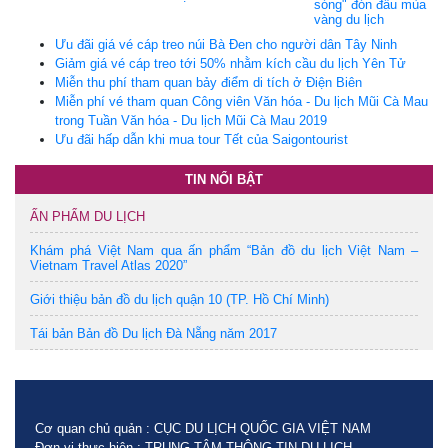
sóng" đón đầu mùa
vàng du lịch
Ưu đãi giá vé cáp treo núi Bà Đen cho người dân Tây Ninh
Giảm giá vé cáp treo tới 50% nhằm kích cầu du lịch Yên Tử
Miễn thu phí tham quan bảy điểm di tích ở Điện Biên
Miễn phí vé tham quan Công viên Văn hóa - Du lịch Mũi Cà Mau
trong Tuần Văn hóa - Du lịch Mũi Cà Mau 2019
Ưu đãi hấp dẫn khi mua tour Tết của Saigontourist
TIN NỔI BẬT
ẤN PHẨM DU LỊCH
Khám phá Việt Nam qua ấn phẩm “Bản đồ du lịch Việt Nam –
Vietnam Travel Atlas 2020”
Giới thiệu bản đồ du lịch quận 10 (TP. Hồ Chí Minh)
Tái bản Bản đồ Du lịch Đà Nẵng năm 2017
Cơ quan chủ quản : CỤC DU LỊCH QUỐC GIA VIỆT NAM
Đơn vị thực hiện : TRUNG TÂM THÔNG TIN DU LỊCH