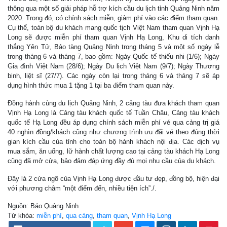
thông qua một số giải pháp hỗ trợ kích cầu du lịch tỉnh Quảng Ninh năm
2020. Trong đó, có chính sách miễn, giảm phí vào các điểm tham quan.
Cụ thể, toàn bộ du khách mang quốc tịch Việt Nam tham quan Vịnh Hạ
Long sẽ được miễn phí tham quan Vịnh Hạ Long, Khu di tích danh
thắng Yên Tử, Bảo tàng Quảng Ninh trong tháng 5 và một số ngày lễ
trong tháng 6 và tháng 7, bao gồm: Ngày Quốc tế thiếu nhi (1/6); Ngày
Gia đình Việt Nam (28/6); Ngày Du lịch Việt Nam (9/7); Ngày Thương
binh, liệt sĩ (27/7). Các ngày còn lại trong tháng 6 và tháng 7 sẽ áp
dụng hình thức mua 1 tặng 1 tại ba điểm tham quan này.
Đồng hành cùng du lịch Quảng Ninh, 2 cảng tàu đưa khách tham quan
Vịnh Hạ Long là Cảng tàu khách quốc tế Tuần Châu, Cảng tàu khách
quốc tế Hạ Long đều áp dụng chính sách miễn phí vé qua cảng trị giá
40 nghìn đồng/khách cũng như chương trình ưu đãi vé theo đúng thời
gian kích cầu của tỉnh cho toàn bộ hành khách nội địa. Các dịch vụ
mua sắm, ăn uống, lữ hành chất lượng cao tại cảng tàu khách Hạ Long
cũng đã mở cửa, bảo đảm đáp ứng đầy đủ mọi nhu cầu của du khách.
Đây là 2 cửa ngõ của Vịnh Hạ Long được đầu tư đẹp, đồng bộ, hiện đại
với phương châm “một điểm đến, nhiều tiện ích”./.
Nguồn: Báo Quảng Ninh
Từ khóa:
miễn phí
,
qua cảng
,
tham quan
,
Vịnh Hạ Long