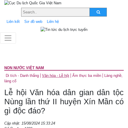
Liên kết
Sơ đồ web
Liên hệ
NON NƯỚC VIỆT NAM
Di tích - Danh thắng
Văn hóa - Lễ hội
Ẩm thực ba miền
Làng nghề,
làng cổ
Lễ hội Văn hóa dân gian dân tộc
Nùng lần thứ II huyện Xín Mần có
gì độc đáo?
Cập nhật: 15/08/2024 15:33:24