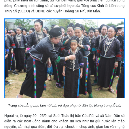
pháp phát triển du lịch xanh, du lịch bền vững gắn với phát triển du lịch cộng
đồng. Chương trình cũng sẽ có sự phối hợp của Tổng cục Kinh tế Liên bang
Thụy Sỹ (SECO) và UBND các huyện Hoàng Su Phì, Xín Mần.
Trang sức bằng bạc làm nổi bật vẻ đẹp phụ nữ dân tộc Nùng trong lễ hội
Ngoài ra, từ ngày 20 - 23/9, tại Suôi Thầu thị trấn Cốc Pài và xã Nấm Dẩn sẽ
diễn ra các hoạt động dành cho khách du lịch như thi gùi nước lên thảo
nguyên, cắm trại qua đêm, đốt lửa trại, check-in chụp ảnh, giao lưu văn nghệ