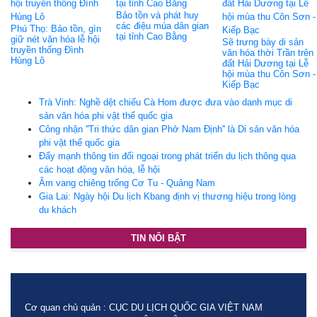
Bảo tồn và phát huy
các điệu múa dân gian
Phú Thọ: Bảo tồn, gìn
tại tỉnh Cao Bằng
giữ nét văn hóa lễ hội
Sẽ trưng bày di sản
truyền thống Đình
văn hóa thời Trần trên
Hùng Lô
đất Hải Dương tại Lễ
hội mùa thu Côn Sơn -
Kiếp Bạc
Trà Vinh: Nghề dệt chiếu Cà Hom được đưa vào danh mục di
sản văn hóa phi vật thể quốc gia
Công nhận ''Tri thức dân gian Phở Nam Định'' là Di sản văn hóa
phi vật thể quốc gia
Đẩy mạnh thông tin đối ngoại trong phát triển du lịch thông qua
các hoạt động văn hóa, lễ hội
Âm vang chiêng trống Cơ Tu - Quảng Nam
Gia Lai: Ngày hội Du lịch Kbang định vị thương hiệu trong lòng
du khách
TIN NỔI BẬT
Cơ quan chủ quản : CỤC DU LỊCH QUỐC GIA VIỆT NAM