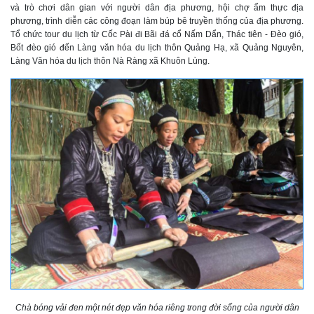
và trò chơi dân gian với người dân địa phương, hội chợ ẩm thực địa
phương, trình diễn các công đoạn làm búp bê truyền thống của địa phương.
Tổ chức tour du lịch từ Cốc Pài đi Bãi đá cổ Nấm Dẩn, Thác tiên - Đèo gió,
Bốt đèo gió đến Làng văn hóa du lịch thôn Quảng Hạ, xã Quảng Nguyên,
Làng Văn hóa du lịch thôn Nà Ràng xã Khuôn Lùng.
Chà bóng vải đen một nét đẹp văn hóa riêng trong đời sống của người dân