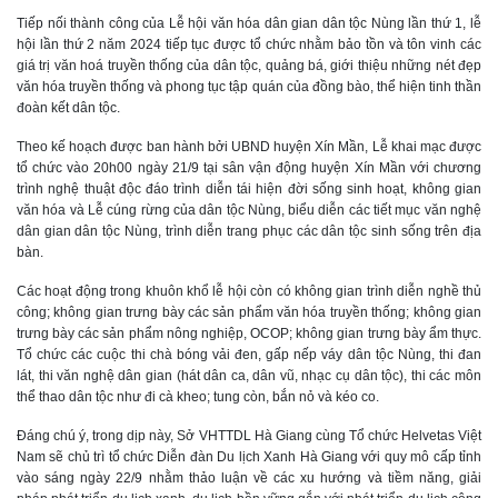
Tiếp nối thành công của Lễ hội văn hóa dân gian dân tộc Nùng lần thứ 1, lễ
hội lần thứ 2 năm 2024 tiếp tục được tổ chức nhằm bảo tồn và tôn vinh các
giá trị văn hoá truyền thống của dân tộc, quảng bá, giới thiệu những nét đẹp
văn hóa truyền thống và phong tục tập quán của đồng bào, thể hiện tinh thần
đoàn kết dân tộc.
Theo kế hoạch được ban hành bởi UBND huyện Xín Mần, Lễ khai mạc được
tổ chức vào 20h00 ngày 21/9 tại sân vận động huyện Xín Mần với chương
trình nghệ thuật độc đáo trình diễn tái hiện đời sống sinh hoạt, không gian
văn hóa và Lễ cúng rừng của dân tộc Nùng, biểu diễn các tiết mục văn nghệ
dân gian dân tộc Nùng, trình diễn trang phục các dân tộc sinh sống trên địa
bàn.
Các hoạt động trong khuôn khổ lễ hội còn có không gian trình diễn nghề thủ
công; không gian trưng bày các sản phẩm văn hóa truyền thống; không gian
trưng bày các sản phẩm nông nghiệp, OCOP; không gian trưng bày ẩm thực.
Tổ chức các cuộc thi chà bóng vải đen, gấp nếp váy dân tộc Nùng, thi đan
lát, thi văn nghệ dân gian (hát dân ca, dân vũ, nhạc cụ dân tộc), thi các môn
thể thao dân tộc như đi cà kheo; tung còn, bắn nỏ và kéo co.
Đáng chú ý, trong dịp này, Sở VHTTDL Hà Giang cùng Tổ chức Helvetas Việt
Nam sẽ chủ trì tổ chức Diễn đàn Du lịch Xanh Hà Giang với quy mô cấp tỉnh
vào sáng ngày 22/9 nhằm thảo luận về các xu hướng và tiềm năng, giải