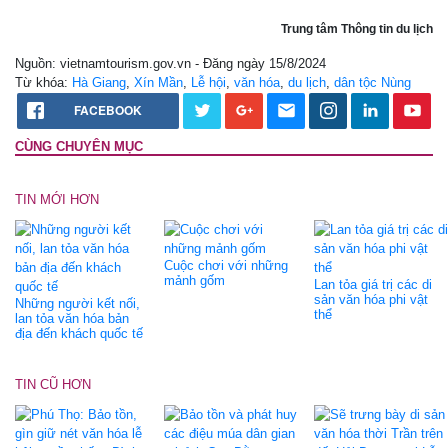
Trung tâm Thông tin du lịch
Nguồn: vietnamtourism.gov.vn - Đăng ngày 15/8/2024
Từ khóa:
Hà Giang
,
Xín Mần
,
Lễ hội
,
văn hóa
,
du lịch
,
dân tộc Nùng
FACEBOOK
CÙNG CHUYÊN MỤC
TIN MỚI HƠN
Cuộc chơi với những
mảnh gốm
Lan tỏa giá trị các di
sản văn hóa phi vật
Những người kết nối,
thể
lan tỏa văn hóa bản
địa đến khách quốc tế
TIN CŨ HƠN