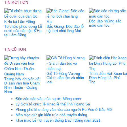
TIN MỚI HƠN
Độc đáo những sắc
màu dân tộc
Tổ chức phục dựng Lễ
Bắc Giang: Độc đáo lễ
cưới của dân tộc K'Ho
hội bơi chải làng Mai
tại Lâm Đồng
TIN CŨ HƠN
Giỗ Tổ Hùng Vương -
Trình diễn Hát Xoan tại
Giá trị dân tộc và nhân
Đình Hùng Lô, Phú
Trưng bày chuyên đề
loại
Thọ
Di sản văn hóa Chăm
Ninh Thuận - Quảng
Nam
Ðộc đáo sáo vầu của người Mông xanh
Lý Sơn tổ chức lễ Khao lề thế lính Hoàng Sa
Phong phú kho tàng văn hóa của người Pu Péo ở Bắc Mê
Mèo Vạc giữ gìn kiến trúc nhà truyền thống
Khai mạc Lễ hội truyền thống Bạch Đằng năm 2021