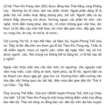
Lễ hội Then Kin Pang năm 2021 được đồng bào Thái trắng vùng Khổng
Lào - Mường So tổ chức làm hai phần chính. Ngoài phần dâng lễ là
phần hội với nhiều hoạt động phong phú, sôi nổi. Người dân và du
khách thập phương còn được thưởng ngoạn các phần thi như: văn
nghệ, trình diễn trang phục dân tộc, tổ chức không gian văn hóa, ẩm
thực và thi đấu các môn thể thao, trò chơi dân gian như: đẩy gậy, kéo
co, tung còn, én cáy, tó má lẹ, té nước...
Chị Lương Thị Về, ở bản Hổi Hán, xã Nậm Xe, huyện Phong Thổ chia
sẻ: “Đây là lần đầu tiên em tham gia lễ hội Then Kin Pang này. Chắc là
rất nhiều người chưa có người yêu, nhân dịp ngày hôm nay sẽ tìm
được người yêu. Nói chung vui không thể tả bằng lời, vì lễ hội này rất
ý nghĩa”.
Ngoài việc thỏa mãn nhu cầu tâm linh, tín ngưỡng, cầu nguyện một
năm may mắn, cuộc sống an lành, hạnh phúc, tại lễ hội, người dân và
du khách còn được gặp gỡ, giao lưu và thưởng thức diễn xướng văn
hóa đặc sắc thông qua các bài hát, điệu múa dân gian dân tộc Thái ở
Lai Châu - Tây Bắc.
Ông Vương Thế Mẫn, Chủ tịch UBND huyện Phong Thổ, tỉnh Lai Châu
cho biết: “Lễ hội Then Kin Pang là một trong những điểm nhấn của đồng
bào dân tộc Thái nói riêng và đồng bào các dân tộc trên địa bàn huyện