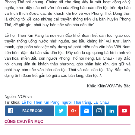
Phong Thổ nói chung. Chúng tôi cho rằng đây là một hoạt động có ý
nghĩa, khơi dậy các nét văn hóa của đồng bào các dân tộc trên địa bàn
và kích thích được các du khách khi trở về với Phong Thổ. Đồng thời
là chúng tôi đề cao những cái truyền thống trên địa bàn huyện Phong
Thổ, để giữ gìn, phát huy bản sắc văn hóa dân tộc”.
Lễ hội Then Kin Pang là nơi vun đắp khối đoàn kết dân tộc, giáo dục
truyền thống uống nước nhớ nguồn, tạo bầu không khí vui tươi, lành
mạnh, góp phần vào việc xây dựng và phát triển nền văn hóa Việt Nam
tiên tiến, đậm đà bản sắc dân tộc. Đây còn là dịp quảng bá hình ảnh về
văn hóa, miền đất, con người Phong Thổ nói riêng, Lai Châu - Tây Bắc
nói chung đến du khách thập phương, góp phần bảo tồn, gìn giữ và
phát huy bản sắc văn hóa dân tộc Thái và các dân tộc Tây Bắc, xây
dựng tình đoàn kết gắn bó giữa các bản làng, dân tộc./.
Khắc Kiên/VOV-Tây Bắc
Nguồn: VOV.vn
Từ khóa:
Lễ hội Then Kin Pang
,
người Thái trắng
,
Lai Châu
FACEBOOK
CÙNG CHUYÊN MỤC