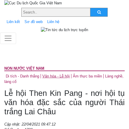
Liên kết
Sơ đồ web
Liên hệ
NON NƯỚC VIỆT NAM
Di tích - Danh thắng
Văn hóa - Lễ hội
Ẩm thực ba miền
Làng nghề,
làng cổ
Lễ hội Then Kin Pang - nơi hội tụ
văn hóa đặc sắc của người Thái
trắng Lai Châu
Cập nhật: 22/04/2021 09:47:12