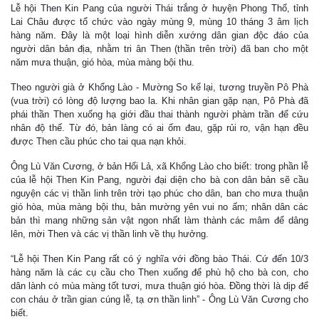
Lễ hội Then Kin Pang của người Thái trắng ở huyện Phong Thổ, tỉnh
Lai Châu được tổ chức vào ngày mùng 9, mùng 10 tháng 3 âm lịch
hàng năm. Đây là một loại hình diễn xướng dân gian độc đáo của
người dân bản địa, nhằm tri ân Then (thần trên trời) đã ban cho một
năm mưa thuận, gió hòa, mùa màng bội thu.
Theo người già ở Khổng Lào - Mường So kể lại, tương truyền Pô Phà
(vua trời) có lòng độ lượng bao la. Khi nhân gian gặp nạn, Pô Phà đã
phái thần Then xuống hạ giới đầu thai thành người phàm trần để cứu
nhân độ thế. Từ đó, bản làng có ai ốm đau, gặp rủi ro, vận hạn đều
được Then cầu phúc cho tai qua nạn khỏi.
Ông Lù Văn Cương, ở bản Hổi Lả, xã Khổng Lào cho biết: trong phần lễ
của lễ hội Then Kin Pang, người đại diện cho bà con dân bản sẽ cầu
nguyện các vị thần linh trên trời tạo phúc cho dân, ban cho mưa thuận
gió hòa, mùa màng bội thu, bản mường yên vui no ấm; nhân dân các
bản thì mang những sản vật ngon nhất làm thành các mâm để dâng
lên, mời Then và các vị thần linh về thụ hưởng.
“Lễ hội Then Kin Pang rất có ý nghĩa với đồng bào Thái. Cứ đến 10/3
hàng năm là các cụ cầu cho Then xuống để phù hộ cho bà con, cho
dân lành có mùa màng tốt tươi, mưa thuận gió hòa. Đồng thời là dịp để
con cháu ở trần gian cúng lễ, tạ ơn thần linh” - Ông Lù Văn Cương cho
biết.