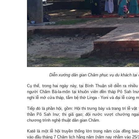
Diễn xướng dân gian Chăm phục vụ du khách tại d
Cụ thể, trong hai ngày này, tại Bình Thuận sẽ diễn ra nhiều
người Chăm Bà-la-môn tại khuôn viên đền tháp Pô Sah Inư,
nghi lễ mở cửa tháp, tắm bệ thờ Linga - Yoni và đại lễ cún
Tiếp đó là phần hội, gồm: Hội thi trưng bày và trang trí lễ vật
thần Pô Sah Inư; thi giã gạo; đội nước vượt chướng ngại v
chương trình nghệ thuật dân gian Chăm.
Katê là một lễ hội truyền thống lớn trong năm của đồng bà
vào đầu tháng 7 Chăm lịch hằng năm (năm nay nhằm vào 25/1