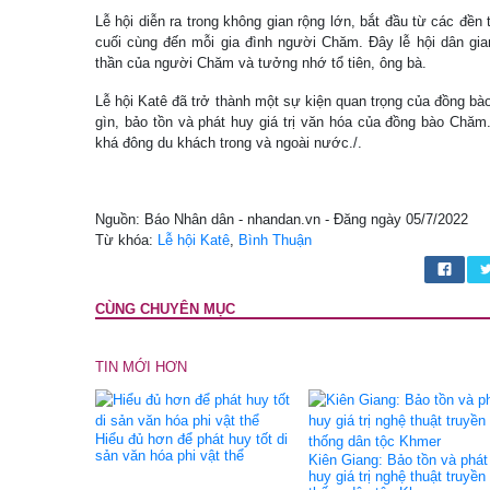
Lễ hội diễn ra trong không gian rộng lớn, bắt đầu từ các đền 
cuối cùng đến mỗi gia đình người Chăm. Đây lễ hội dân gi
thần của người Chăm và tưởng nhớ tổ tiên, ông bà.
Lễ hội Katê đã trở thành một sự kiện quan trọng của đồng b
gìn, bảo tồn và phát huy giá trị văn hóa của đồng bào Chăm.
khá đông du khách trong và ngoài nước./.
Nguồn: Báo Nhân dân - nhandan.vn - Đăng ngày 05/7/2022
Từ khóa:
Lễ hội Katê
,
Bình Thuận
CÙNG CHUYÊN MỤC
TIN MỚI HƠN
Hiểu đủ hơn để phát huy tốt di
sản văn hóa phi vật thể
Kiên Giang: Bảo tồn và phát
huy giá trị nghệ thuật truyền