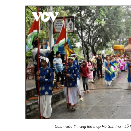
Đoàn rước Y trang lên tháp Pô Sah Inư - Lễ 