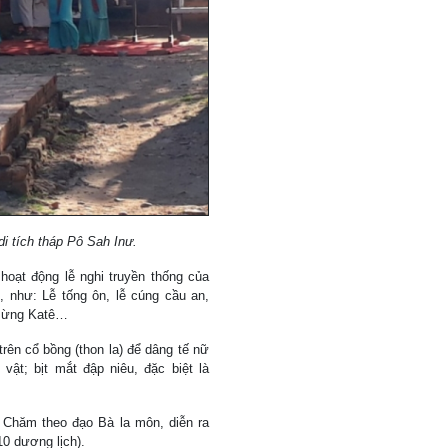
i tích tháp Pô Sah Inư.
 hoạt động lễ nghi truyền thống của
 như: Lễ tống ôn, lễ cúng cầu an,
g mừng Katê…
 trên cổ bồng (thon la) để dâng tế nữ
ật; bịt mắt đập niêu, đặc biệt là
o Chăm theo đạo Bà la môn, diễn ra
0 dương lịch).