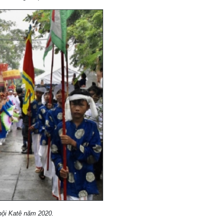
hội Katê năm 2020.