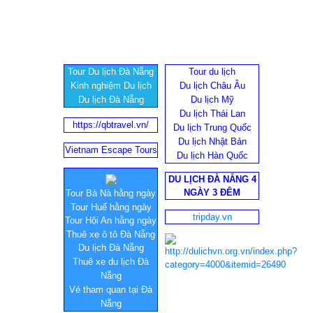
Tour Du lịch Đà Nẵng
Tour du lịch
Kinh nghiệm Du lịch
Du lịch Châu Âu
Du lịch Đà Nẵng
Du lịch Mỹ
Du lịch Thái Lan
https://qbtravel.vn/
Du lịch Trung Quốc
Du lịch Nhật Bản
Vietnam Escape Tours
Du lịch Hàn Quốc
DU LỊCH ĐÀ NẴNG 4
NGÀY 3 ĐÊM
Tour Bà Nà hằng ngày
Tour Huế hằng ngày
tripday.vn
Tour Hội An hằng ngày
Thuê xe ô tô Đà Nẵng
Du lịch Đà Nẵng
Thuê xe du lịch Đà
Nẵng
Vé tham quan tại Đà
Nẵng