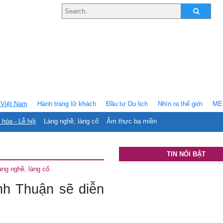
Việt Nam
Hành trang lữ khách
Ðầu tư Du lịch
Nhìn ra thế giới
ME
 hóa - Lễ hội
Làng nghề, làng cổ
Ẩm thực ba miền
TIN NỔI BẬT
àng nghề, làng cổ
nh Thuận sẽ diễn