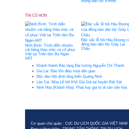
thống dân tộc Khmer
TIN CŨ HƠN
Đặc sắc lễ hội Háu Đoong c
đồng bào dân tộc Giáy Lai
Ninh Bình: Trình diễn nhuộm
Châu
vải bằng thảo mộc và cổ phục
Việt tại Triển lãm Ba Ngàn
ART
Khánh thành Bảo tàng Đại tướng Nguyễn Chí Thanh
Gia Lai: Bảo tồn điệu múa dân gian
Độc đáo Hội đình làng biển Quảng Ninh
Lào Cai: Mùa Lễ hội Khô Già Già tại huyện Bát Xát
Ninh Hòa (Khánh Hòa): Phát huy giá trị di sản văn hóa
Cơ quan chủ quản : CỤC DU LỊCH QUỐC GIA VIỆT NAM
Đơn vị thực hiện : TRUNG TÂM THÔNG TIN DU LỊCH