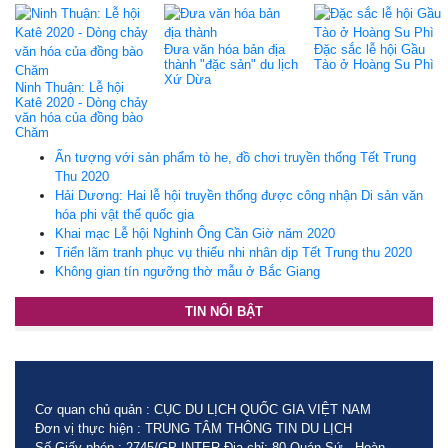
Đưa văn hóa bản địa
Đặc sắc lễ hội Gầu
thành "đặc sản" du lịch
Tào ở Hoàng Su Phì
Xứ Dừa
Ninh Thuận: Lễ hội
Katê 2020 - Dòng chảy
văn hóa của đồng bào
Chăm
Ấn tượng với sản phẩm tò he, đồ chơi truyền thống Tết Trung
Thu 2020
Hải Dương: Hai lễ hội truyền thống được công nhận Di sản văn
hóa phi vật thể quốc gia
Khai mạc Lễ hội Nghinh Ông Cần Giờ năm 2020
Triển lãm tranh phục vụ thiếu nhi nhân dịp Tết Trung thu 2020
Không gian tín ngưỡng thờ mẫu ở Bắc Giang
TIN NỔI BẬT
Cơ quan chủ quản : CỤC DU LỊCH QUỐC GIA VIỆT NAM
Đơn vị thực hiện : TRUNG TÂM THÔNG TIN DU LỊCH
Số Giấy phép : 2745/GP-INTER Địa chỉ: 80 Quán Sứ - Hoàn