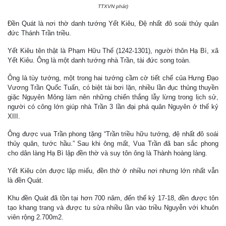
TTXVN phát)
Đền Quát là nơi thờ danh tướng Yết Kiêu, Đệ nhất đô soái thủy quân
đức Thánh Trần triều.
Yết Kiêu tên thật là Phạm Hữu Thế (1242-1301), người thôn Hạ Bì, xã
Yết Kiêu. Ông là một danh tướng nhà Trần, tài đức song toàn.
Ông là tùy tướng, một trong hai tướng cầm cờ tiết chế của Hưng Đạo
Vương Trần Quốc Tuấn, có biệt tài bơi lặn, nhiều lần đục thủng thuyền
giặc Nguyên Mông làm nên những chiến thắng lẫy lừng trong lịch sử,
người có công lớn giúp nhà Trần 3 lần đại phá quân Nguyên ở thế kỷ
XIII.
Ông được vua Trần phong tặng “Trần triều hữu tướng, đệ nhất đô soái
thủy quân, tước hầu.” Sau khi ông mất, Vua Trần đã ban sắc phong
cho dân làng Hạ Bì lập đền thờ và suy tôn ông là Thành hoàng làng.
Yết Kiêu còn được lập miếu, đền thờ ở nhiều nơi nhưng lớn nhất vẫn
là đền Quát.
Khu đền Quát đã tồn tại hơn 700 năm, đến thế kỷ 17-18, đền được tôn
tạo khang trang và được tu sửa nhiều lần vào triều Nguyễn với khuôn
viên rộng 2.700m2.