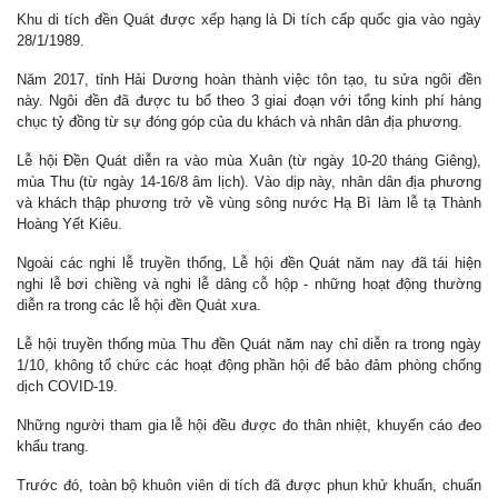
Khu di tích đền Quát được xếp hạng là Di tích cấp quốc gia vào ngày
28/1/1989.
Năm 2017, tỉnh Hải Dương hoàn thành việc tôn tạo, tu sửa ngôi đền
này. Ngôi đền đã được tu bổ theo 3 giai đoạn với tổng kinh phí hàng
chục tỷ đồng từ sự đóng góp của du khách và nhân dân địa phương.
Lễ hội Đền Quát diễn ra vào mùa Xuân (từ ngày 10-20 tháng Giêng),
mùa Thu (từ ngày 14-16/8 âm lịch). Vào dịp này, nhân dân địa phương
và khách thập phương trở về vùng sông nước Hạ Bì làm lễ tạ Thành
Hoàng Yết Kiêu.
Ngoài các nghi lễ truyền thống, Lễ hội đền Quát năm nay đã tái hiện
nghi lễ bơi chiềng và nghi lễ dâng cỗ hộp - những hoạt động thường
diễn ra trong các lễ hội đền Quát xưa.
Lễ hội truyền thống mùa Thu đền Quát năm nay chỉ diễn ra trong ngày
1/10, không tổ chức các hoạt động phần hội để bảo đảm phòng chống
dịch COVID-19.
Những người tham gia lễ hội đều được đo thân nhiệt, khuyến cáo đeo
khẩu trang.
Trước đó, toàn bộ khuôn viên di tích đã được phun khử khuẩn, chuẩn