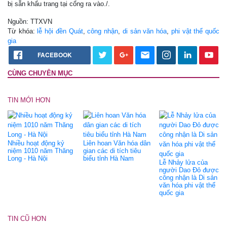
bị sẵn khẩu trang tại cổng ra vào./.
Nguồn: TTXVN
Từ khóa:
lễ hội đền Quát
,
công nhận
,
di sản văn hóa
,
phi vật thể quốc
gia
FACEBOOK
CÙNG CHUYÊN MỤC
TIN MỚI HƠN
Nhiều hoạt động kỷ
Liên hoan Văn hóa dân
niệm 1010 năm Thăng
gian các di tích tiêu
Long - Hà Nội
biểu tỉnh Hà Nam
Lễ Nhảy lửa của
người Dao Đỏ được
công nhận là Di sản
văn hóa phi vật thể
quốc gia
TIN CŨ HƠN