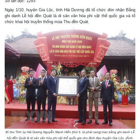
Số lần đọc: 1293
Ngày 1/10, huyện Gia Lộc, tỉnh Hải Dương đã tổ chức đón nhận Bằng
ghi danh Lễ hội đền Quát là di sản văn hóa phi vật thể quốc gia và tổ
chức khai hội truyền thống mùa Thu đền Quát.
Bí thư Tỉnh ủy Hải Dương Nguyễn Mạnh Hiển (thứ 3, từ phải sang) trao bằng ghi danh Lễ
hội đền Quát là di sản văn hóa phi vật thể quốc gia cho lãnh đạo huyện Gia Lộc. (Ảnh: