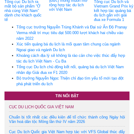
(Đức) mong muốn mở
Tổng cục Du lịch ra
Tổng cục Du lịch và
rộng hợp tác du lịch
mắt bộ sản phẩm “Ở
Vietnam Grand Prix ký
với Việt Nam
nhà cùng Việt Nam”
kết hợp tác quảng bá
dành cho khách quốc
du lịch gắn với giải
tế
đua xe Formula 1
Tổng cục trưởng Nguyễn Trùng Khánh và Đại sứ Ấn Độ Pranay
Verma nhất trí mục tiêu đạt 500.000 lượt khách hai chiều vào
năm 2022
Xúc tiến quảng bá du lịch là mối quan tâm chung của ngành
Ngoại giao và ngành Du lịch
Khoảng cách địa lý sẽ không là rào cản cho việc thúc đẩy hợp
tác du lịch Việt Nam - Cu Ba
Tổng cục Du lịch chủ động kết nối, quảng bá du lịch Việt Nam
nhân dịp Giải đua xe F1 2020
Bộ trưởng Nguyễn Ngọc Thiện chỉ đạo tìm yếu tố mới tạo đột
phá phát triển du lịch
TIN NỔI BẬT
CỤC DU LỊCH QUỐC GIA VIỆT NAM
Chuẩn bị tốt nhất các điều kiện để tổ chức thành công Ngày hội
Văn hoá dân tộc Mông lần thứ IV năm 2026
Cục Du lịch Quốc gia Việt Nam hợp tác với VFS Global thúc đẩy