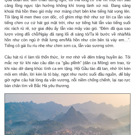
căng lồng ngực tận hưởng không khí trong lành xứ núi. Đang sảng
khoái thả hồn theo gió mây mơ màng chợt bên khe tiếng hát vọng lên.
Tôi lặng lẽ men theo con dốc, cố ghìm nhịp thở như sợ lời ca lẫn vào
tiếng chim cư cứ hát gọi mặt trời, như sợ tiếng hát lẫn vào tiếng suối
róc rách rủ rê, sợ giai điệu ấy lẫn vào mây vào gió. “Đêm đã qua sao
lượn vòng đổi chỗ/Ngày đã rạng lối đi sáng tỏ/Ta lê bước về nhà/Mà
hồn như còn ngủ ở thắt lưng em/Mà hồn như còn bên tà váy em…”.
Tiếng cô gái líu ríu nhẹ như chim sơn ca, lẫn vào sương sớm.
Câu hát rủ rỉ làm tôi thổn thức, lơ mơ nhớ về đêm trăng huyền ảo. Tôi
mắc nợ từ khi nào câu dân ca “gầu plềnh” (dân ca Mông) em trao, từ
khi nào dở dang khúc tình ca em tặng. Hội Gầu tào đã tan, nhớ lời kèn
môi em nhắn, lời kèn lá tỏ bày, ngọt như nước suối đầu nguồn, để bây
giờ nghe câu hát lòng dạ vấn vương, nỗi niềm chống chếnh, lại rạo rực
bàn chân tìm về Bắc Hà yêu thương.