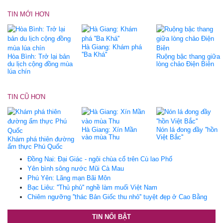
TIN MỚI HƠN
Hà Giang: Khám phá
''Ba Khá''
Hòa Bình: Trở lại bản
Ruộng bậc thang giữa
du lịch cộng đồng mùa
lòng chảo Điện Biên
lúa chín
TIN CŨ HƠN
Hà Giang: Xín Mần
Nón lá đong đầy ''hồn
vào mùa Thu
Việt Bắc''
Khám phá thiên đường
ẩm thực Phú Quốc
Đồng Nai: Đại Giác - ngôi chùa cổ trên Cù lao Phố
Yên bình sông nước Mũi Cà Mau
Phú Yên: Lãng mạn Bãi Môn
Bạc Liêu: ''Thủ phủ'' nghề làm muối Việt Nam
Chiêm ngưỡng ''thác Bản Giốc thu nhỏ'' tuyệt đẹp ở Cao Bằng
TIN NỔI BẬT