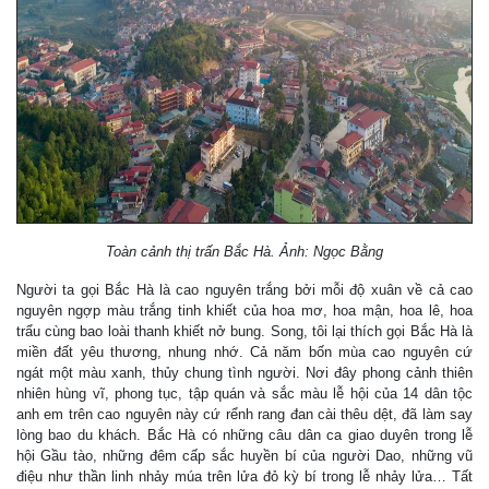
Toàn cảnh thị trấn Bắc Hà. Ảnh: Ngọc Bằng
Người ta gọi Bắc Hà là cao nguyên trắng bởi mỗi độ xuân về cả cao
nguyên ngợp màu trắng tinh khiết của hoa mơ, hoa mận, hoa lê, hoa
trẩu cùng bao loài thanh khiết nở bung. Song, tôi lại thích gọi Bắc Hà là
miền đất yêu thương, nhung nhớ. Cả năm bốn mùa cao nguyên cứ
ngát một màu xanh, thủy chung tình người. Nơi đây phong cảnh thiên
nhiên hùng vĩ, phong tục, tập quán và sắc màu lễ hội của 14 dân tộc
anh em trên cao nguyên này cứ rểnh rang đan cài thêu dệt, đã làm say
lòng bao du khách. Bắc Hà có những câu dân ca giao duyên trong lễ
hội Gầu tào, những đêm cấp sắc huyền bí của người Dao, những vũ
điệu như thần linh nhảy múa trên lửa đỏ kỳ bí trong lễ nhảy lửa… Tất