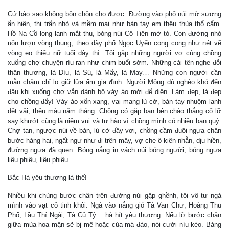
Cứ bảo sao không bồn chồn cho được. Đường vào phố núi mờ sương
ẩn hiện, thị trấn nhỏ và mềm mại như bàn tay em thêu thùa thổ cẩm.
Hồ Na Cồ long lanh mắt thu, bóng núi Cô Tiên mờ tỏ. Con đường nhỏ
uốn lượn vòng thung, theo dãy phố Ngọc Uyển cong cong như nét vẽ
vòng eo thiếu nữ tuổi dậy thì. Tôi gặp những người vợ cùng chồng
xuống chợ chuyện ríu ran như chim buổi sớm. Những cái tên nghe đỗi
thân thương, là Díu, là Sú, là Mẩy, là May… Những con người cần
mẫn chăm chỉ lo giữ lửa ấm gia đình. Người Mông dù nghèo khó đến
đâu khi xuống chợ vẫn dành bộ váy áo mới để diện. Làm đẹp, là đẹp
cho chồng đấy! Váy áo xốn xang, vai mang lù cở, bàn tay nhuộm lanh
dệt vải, thêu màu năm tháng. Chồng có gặp bạn bên chảo thắng cố lỡ
say khướt cũng là niềm vui và tự hào vì chồng mình có nhiều bạn quý.
Chợ tan, ngược núi về bản, lù cở đầy vơi, chồng cầm đuôi ngựa chân
bước hàng hai, ngất ngư như đi trên mây, vợ che ô kiên nhẫn, dịu hiền,
đường ngựa đã quen. Bóng nắng in vách núi bóng người, bóng ngựa
liêu phiêu, liêu phiêu.
Bắc Hà yêu thương là thế!
Nhiều khi chùng bước chân trên đường núi gập ghềnh, tôi vô tư ngả
mình vào vạt cỏ tinh khôi. Ngả vào nắng gió Tả Van Chư, Hoàng Thu
Phố, Lầu Thí Ngài, Tả Củ Tỷ… hà hít yêu thương. Nếu lỡ bước chân
giữa mùa hoa mận sẽ bị mê hoặc của má đào, nói cười níu kéo. Bảng