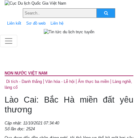
Liên kết
Sơ đồ web
Liên hệ
NON NƯỚC VIỆT NAM
Di tích - Danh thắng
Văn hóa - Lễ hội
Ẩm thực ba miền
Làng nghề,
làng cổ
Lào Cai: Bắc Hà miền đất yêu
thương
Cập nhật: 11/10/2021 07:34:40
Số lần đọc: 2524
Qua đoạn dốc dồn chân đứng nghỉ, tôi thả lỏng cơ thể hít một hơi sâu