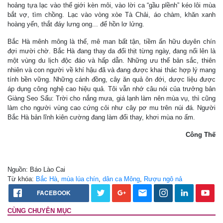
hoảng tựa lạc vào thế giới kèn môi, vào lời ca “gầu plềnh” kéo lôi mùa
bắt vợ, tìm chồng. Lạc vào vòng xòe Tà Chải, áo chàm, khăn xanh
hoàng yến, thắt đáy lưng ong... để hồn lơ lửng.
Bắc Hà mênh mông là thế, mê man bất tận, tiềm ẩn hữu duyên chín
đợi mười chờ. Bắc Hà đang thay da đổi thịt từng ngày, đang nổi lên là
một vùng du lịch độc đáo và hấp dẫn. Những ưu thế bản sắc, thiên
nhiên và con người về khí hậu đã và đang được khai thác hợp lý mang
tính bền vững. Những cánh đồng, cây ăn quả ôn đới, dược liệu được
áp dụng công nghệ cao hiệu quả. Tôi vẫn nhớ câu nói của trưởng bản
Giàng Seo Sẩu: Trời cho nắng mưa, giá lạnh làm nên mùa vụ, thì cũng
làm cho người vùng cao cứng cỏi như cây pơ mu trên núi đá. Người
Bắc Hà bản lĩnh kiên cường đang làm đổi thay, khơi mùa no ấm.
Công Thế
Nguồn: Báo Lào Cai
Từ khóa:
Bắc Hà
,
mùa lúa chín
,
dân ca Mông
,
Rượu ngô nả
FACEBOOK
CÙNG CHUYÊN MỤC