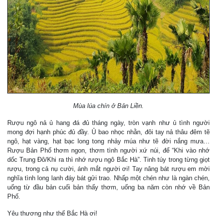
Mùa lúa chín ở Bản Liền.
Rượu ngô nả ủ hang đá đủ tháng ngày, tròn vạnh như ủ tình người
mong đợi hạnh phúc đủ đầy. Ủ bao nhọc nhằn, đôi tay nả thâu đêm tẽ
ngô, hạt vàng, hạt bạc long tong nhảy múa như tẽ đời nắng mưa…
Rượu Bản Phố thơm ngon, thơm tình người xứ núi, để “Khi vào nhớ
dốc Trung Đô/Khi ra thì nhớ rượu ngô Bắc Hà”. Tinh túy trong từng giọt
rượu, trong cả nụ cười, ánh mắt người ơi! Tay nâng bát rượu em mời
nghĩa tình long lanh đáy bát gửi trao. Nhấp một chén như là ngàn chén,
uống từ đầu bản cuối bản thấy thơm, uống ba năm còn nhớ về Bản
Phố.
Yêu thương như thế Bắc Hà ơi!