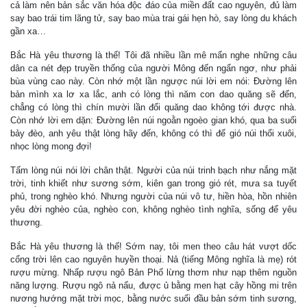
cả làm nên bản sắc văn hóa độc đáo của miền đất cao nguyên, đủ làm
say bao trái tim lãng tử, say bao mùa trai gái hẹn hò, say lòng du khách
gần xa…
Bắc Hà yêu thương là thế! Tôi đã nhiều lần mê mẩn nghe những câu
dân ca nét đẹp truyền thống của người Mông đến ngẩn ngơ, như phải
bùa vùng cao này. Còn nhớ một lần ngược núi lời em nói: Đường lên
bản mình xa lơ xa lắc, anh có lòng thì năm con dao quăng sẽ đến,
chẳng có lòng thì chín mười lần đổi quăng dao không tới được nhà.
Còn nhớ lời em dặn: Đường lên núi ngoằn ngoèo gian khó, qua ba suối
bảy đèo, anh yêu thật lòng hãy đến, không có thì để gió núi thổi xuôi,
nhọc lòng mong đợi!
Tấm lòng núi nói lời chân thật. Người của núi trinh bạch như nắng mặt
trời, tinh khiết như sương sớm, kiên gan trong gió rét, mưa sa tuyết
phủ, trong nghèo khó. Nhưng người của núi vô tư, hiền hòa, hồn nhiên
yêu đời nghèo của, nghèo con, không nghèo tình nghĩa, sống để yêu
thương.
Bắc Hà yêu thương là thế! Sớm nay, tôi men theo câu hát vượt dốc
cổng trời lên cao nguyên huyền thoại. Nả (tiếng Mông nghĩa là mẹ) rót
rượu mừng. Nhấp rượu ngô Bản Phố lừng thơm như nạp thêm nguồn
năng lượng. Rượu ngô nả nấu, được ủ bằng men hạt cây hồng mi trên
nương hướng mặt trời mọc, bằng nước suối đầu bản sớm tinh sương,