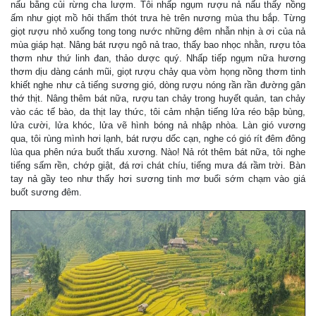
nấu bằng củi rừng cha lượm. Tôi nhấp ngụm rượu nả nấu thấy nồng
ấm như giọt mồ hôi thấm thót trưa hè trên nương mùa thu bắp. Từng
giọt rượu nhỏ xuống tong tong nước những đêm nhẫn nhịn à ơi của nả
mùa giáp hạt. Nâng bát rượu ngô nả trao, thấy bao nhọc nhằn, rượu tỏa
thơm như thứ linh đan, thảo dược quý. Nhấp tiếp ngụm nữa hương
thơm dịu dàng cánh mũi, giọt rượu chảy qua vòm họng nồng thơm tinh
khiết nghe như cả tiếng sương gió, dòng rượu nóng rần rần đường gân
thớ thịt. Nâng thêm bát nữa, rượu tan chảy trong huyết quản, tan chảy
vào các tế bào, da thịt lay thức, tôi cảm nhận tiếng lửa réo bập bùng,
lửa cười, lửa khóc, lửa vẽ hình bóng nả nhập nhòa. Làn gió vương
qua, tôi rùng mình hơi lạnh, bát rượu dốc cạn, nghe có gió rít đêm đông
lùa qua phên nứa buốt thấu xương. Nào! Nả rót thêm bát nữa, tôi nghe
tiếng sấm rền, chớp giật, đá rơi chát chíu, tiếng mưa đá rầm trời. Bàn
tay nả gầy teo như thấy hơi sương tinh mơ buổi sớm chạm vào giá
buốt sương đêm.