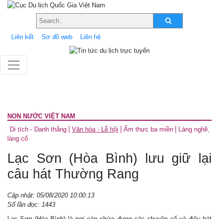
Liên kết
Sơ đồ web
Liên hệ
NON NƯỚC VIỆT NAM
Di tích - Danh thắng
Văn hóa - Lễ hội
Ẩm thực ba miền
Làng nghề,
làng cổ
Lạc Sơn (Hòa Bình) lưu giữ lại
câu hát Thường Rang
Cập nhật: 05/08/2020 10:00:13
Số lần đọc: 1443
Lạc Sơn (Hòa Bình) là nơi còn chứa đựng các chuyện cổ và điệu hát