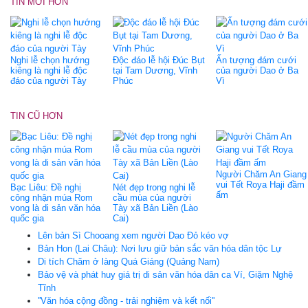
TIN MỚI HƠN
Nghi lễ chọn hướng
Độc đáo lễ hội Đúc Bụt
Ấn tượng đám cưới
kiêng là nghi lễ độc
tại Tam Dương, Vĩnh
của người Dao ở Ba
đáo của người Tày
Phúc
Vì
TIN CŨ HƠN
Người Chăm An Giang
vui Tết Roya Haji đầm
Bạc Liêu: Đề nghị
Nét đẹp trong nghi lễ
ấm
công nhận múa Rom
cầu mùa của người
vong là di sản văn hóa
Tày xã Bản Liền (Lào
quốc gia
Cai)
Lên bản Sì Chooang xem người Dao Đỏ kéo vợ
Bản Hon (Lai Châu): Nơi lưu giữ bản sắc văn hóa dân tộc Lự
Di tích Chăm ở làng Quá Giáng (Quảng Nam)
Bảo vệ và phát huy giá trị di sản văn hóa dân ca Ví, Giặm Nghệ
Tĩnh
''Văn hóa cộng đồng - trải nghiệm và kết nối''