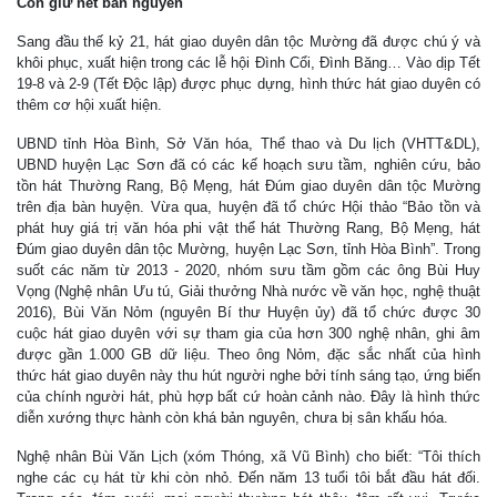
Còn giữ nét bản nguyên
Sang đầu thế kỷ 21, hát giao duyên dân tộc Mường đã được chú ý và
khôi phục, xuất hiện trong các lễ hội Đình Cổi, Đình Băng… Vào dịp Tết
19-8 và 2-9 (Tết Độc lập) được phục dựng, hình thức hát giao duyên có
thêm cơ hội xuất hiện.
UBND tỉnh Hòa Bình, Sở Văn hóa, Thể thao và Du lịch (VHTT&DL),
UBND huyện Lạc Sơn đã có các kế hoạch sưu tầm, nghiên cứu, bảo
tồn hát Thường Rang, Bộ Mẹng, hát Đúm giao duyên dân tộc Mường
trên địa bàn huyện. Vừa qua, huyện đã tổ chức Hội thảo “Bảo tồn và
phát huy giá trị văn hóa phi vật thể hát Thường Rang, Bộ Mẹng, hát
Đúm giao duyên dân tộc Mường, huyện Lạc Sơn, tỉnh Hòa Bình”. Trong
suốt các năm từ 2013 - 2020, nhóm sưu tầm gồm các ông Bùi Huy
Vọng (Nghệ nhân Ưu tú, Giải thưởng Nhà nước về văn học, nghệ thuật
2016), Bùi Văn Nỏm (nguyên Bí thư Huyện ủy) đã tổ chức được 30
cuộc hát giao duyên với sự tham gia của hơn 300 nghệ nhân, ghi âm
được gần 1.000 GB dữ liệu. Theo ông Nỏm, đặc sắc nhất của hình
thức hát giao duyên này thu hút người nghe bởi tính sáng tạo, ứng biến
của chính người hát, phù hợp bất cứ hoàn cảnh nào. Đây là hình thức
diễn xướng thực hành còn khá bản nguyên, chưa bị sân khấu hóa.
Nghệ nhân Bùi Văn Lịch (xóm Thóng, xã Vũ Bình) cho biết: “Tôi thích
nghe các cụ hát từ khi còn nhỏ. Đến năm 13 tuổi tôi bắt đầu hát đối.