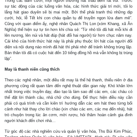
Trong các đám cưới, mọi người thường hát thâu đêm rất vui. Trước
sự tác động của các luồng văn hóa, các hình thức giải trí mới, tôi lo
lắng hát giao duyên sẽ bị mai một. Bởi thế phải tranh thủ những dịp
cưới, hỏi, lễ Tết khi con cháu quần tụ để truyền ngọn lửa đam mê”.
Cũng với quan điểm ấy, nghệ nhân Quách Thị Lon (xóm Khang, xã Ân
Nghĩa) thể hiện sự tự tin hơn khi chia sẻ: “Từ nhỏ tôi đã hát mỗi khi đi
lên nương, lên núi và hát đúp (hát đối hai người) từ hơn chục năm nay.
Cái khó của hình thức hát này là phải phụ thuộc lời hát của người đối
diện và nội dung nào mình đã hát thì phải nhớ để tránh không trùng lặp.
Bản thân tôi đã có cuộc hát đến 10 tiếng đồng hồ mà vẫn không bị trùng
lặp”.
May là thanh niên cũng thích
Theo các nghệ nhân, một điều rất may là thế hệ thanh, thiếu niên ở địa
phương cũng rất quan tâm đến nghệ thuật dân gian này. Khó khăn lớn
nhất trong việc truyền dạy, đào tạo là làm sao để các em, các cháu có
thể đặt lời thành câu, nhả chữ cho đúng. Để thực hiện điều này cần
phải có quá trình và cần kiên trì hướng dẫn các em hát theo từng bối
cảnh như hát thay cho lời chào (xin chào các em, các mẹ đến nhà), hát
trò chuyện trong lúc ăn cơm, mời rượu, hỏi thăm hoàn cảnh gia đình
người khách đến chơi nhà…
Từ góc độ các nhà nghiên cứu và quản lý văn hóa, Ths Bùi Kim Phúc,