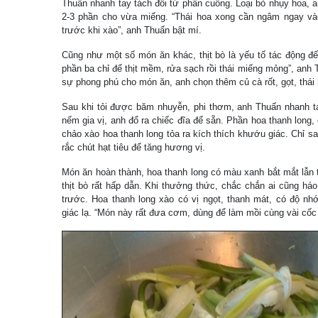
Thuấn nhanh tay tách đôi từ phần cuống. Loại bỏ nhụy hoa, a
2-3 phần cho vừa miếng. “Thái hoa xong cần ngâm ngay v
trước khi xào”, anh Thuấn bật mí.
Cũng như một số món ăn khác, thịt bò là yếu tố tác động đ
phần ba chỉ để thịt mềm, rửa sạch rồi thái miếng mỏng”, anh 
sự phong phú cho món ăn, anh chọn thêm củ cà rốt, gọt, thái 
Sau khi tỏi được băm nhuyễn, phi thơm, anh Thuấn nhanh ta
nếm gia vị, anh đổ ra chiếc đĩa để sẵn. Phần hoa thanh long
chảo xào hoa thanh long tỏa ra kích thích khướu giác. Chỉ s
rắc chút hạt tiêu để tăng hương vị.
Món ăn hoàn thành, hoa thanh long có màu xanh bắt mắt lẫn từ
thịt bò rất hấp dẫn. Khi thưởng thức, chắc chắn ai cũng há
trước. Hoa thanh long xào có vị ngọt, thanh mát, có độ nh
giác lạ. “Món này rất đưa cơm, dùng để làm mồi cùng vài cốc 