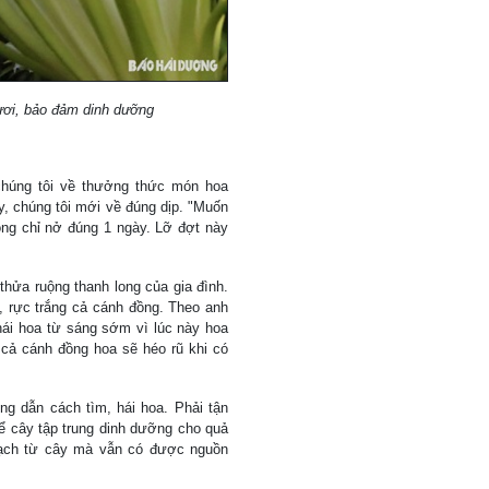
ươi, bảo đảm dinh dưỡng
húng tôi về thưởng thức món hoa
ày, chúng tôi mới về đúng dịp. "Muốn
ong chỉ nở đúng 1 ngày. Lỡ đợt này
thửa ruộng thanh long của gia đình.
, rực trắng cả cánh đồng. Theo anh
ái hoa từ sáng sớm vì lúc này hoa
cả cánh đồng hoa sẽ héo rũ khi có
g dẫn cách tìm, hái hoa. Phải tận
để cây tập trung dinh dưỡng cho quả
oạch từ cây mà vẫn có được nguồn