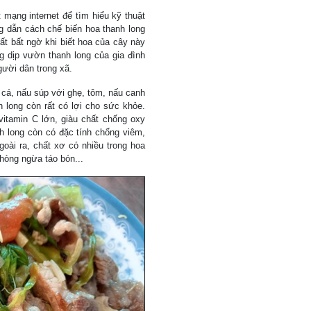
mạng internet để tìm hiểu kỹ thuật
ng dẫn cách chế biến hoa thanh long
rất bất ngờ khi biết hoa của cây này
g dịp vườn thanh long của gia đình
ười dân trong xã.
i cá, nấu súp với ghẹ, tôm, nấu canh
long còn rất có lợi cho sức khỏe.
vitamin C lớn, giàu chất chống oxy
anh long còn có đặc tính chống viêm,
goài ra, chất xơ có nhiều trong hoa
phòng ngừa táo bón...