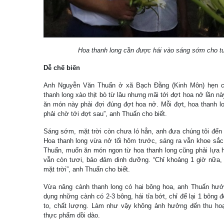
Hoa thanh long cần được hái vào sáng sớm cho t
Dễ chế biến
Anh Nguyễn Văn Thuấn ở xã Bạch Đằng (Kinh Môn) hẹn c
thanh long xào thịt bò từ lâu nhưng mãi tới đợt hoa nở lần n
ăn món này phải đợi đúng đợt hoa nở. Mỗi đợt, hoa thanh l
phải chờ tới đợt sau”, anh Thuấn cho biết.
Sáng sớm, mặt trời còn chưa ló hẳn, anh đưa chúng tôi đến 
Hoa thanh long vừa nở tối hôm trước, sáng ra vẫn khoe sắc
Thuấn, muốn ăn món ngon từ hoa thanh long cũng phải lựa h
vẫn còn tươi, bảo đảm dinh dưỡng. “Chỉ khoảng 1 giờ nữa, 
mặt trời”, anh Thuấn cho biết.
Vừa nâng cành thanh long có hai bông hoa, anh Thuấn hướn
dụng những cành có 2-3 bông, hái tỉa bớt, chỉ để lại 1 bông 
to, chất lượng. Làm như vậy không ảnh hưởng đến thu h
thực phẩm dồi dào.