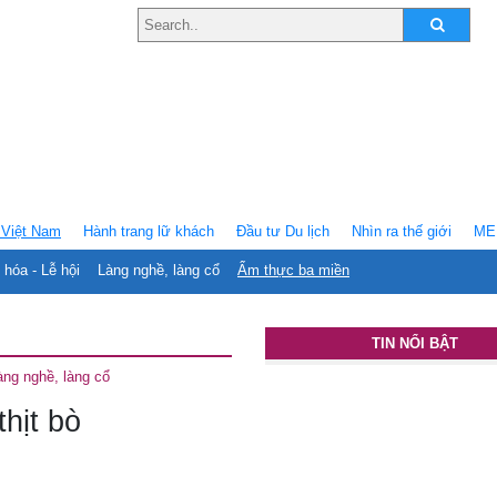
Việt Nam
Hành trang lữ khách
Ðầu tư Du lịch
Nhìn ra thế giới
ME
 hóa - Lễ hội
Làng nghề, làng cổ
Ẩm thực ba miền
TIN NỔI BẬT
àng nghề, làng cổ
hịt bò