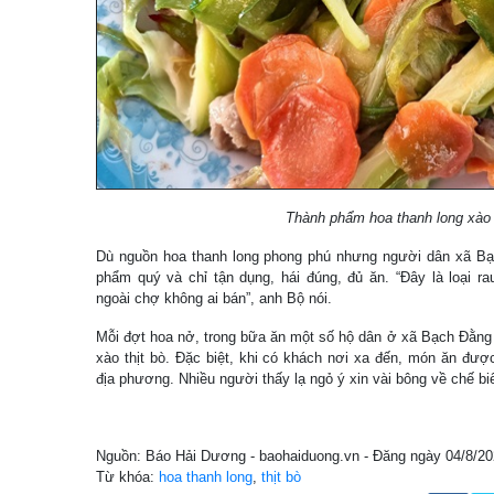
Thành phẩm hoa thanh long xào 
Dù nguồn hoa thanh long phong phú nhưng người dân xã Bạ
phẩm quý và chỉ tận dụng, hái đúng, đủ ăn. “Đây là loại r
ngoài chợ không ai bán”, anh Bộ nói.
Mỗi đợt hoa nở, trong bữa ăn một số hộ dân ở xã Bạch Đằng 
xào thịt bò. Đặc biệt, khi có khách nơi xa đến, món ăn đượ
địa phương. Nhiều người thấy lạ ngỏ ý xin vài bông về chế b
Nguồn: Báo Hải Dương - baohaiduong.vn - Đăng ngày 04/8/2
Từ khóa:
hoa thanh long
,
thịt bò