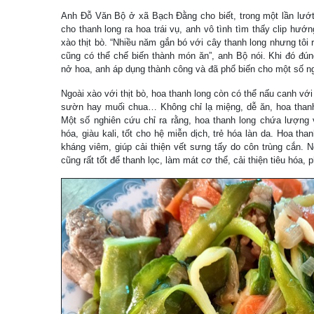
Anh Đỗ Văn Bộ ở xã Bạch Đằng cho biết, trong một lần lướt 
cho thanh long ra hoa trái vụ, anh vô tình tìm thấy clip hướ
xào thịt bò. “Nhiều năm gắn bó với cây thanh long nhưng tôi 
cũng có thể chế biến thành món ăn”, anh Bộ nói. Khi đó đún
nở hoa, anh áp dụng thành công và đã phổ biến cho một số ng
Ngoài xào với thịt bò, hoa thanh long còn có thể nấu canh vớ
sườn hay muối chua… Không chỉ lạ miệng, dễ ăn, hoa thanh 
Một số nghiên cứu chỉ ra rằng, hoa thanh long chứa lượng 
hóa, giàu kali, tốt cho hệ miễn dịch, trẻ hóa làn da. Hoa th
kháng viêm, giúp cải thiện vết sưng tấy do côn trùng cắn. N
cũng rất tốt để thanh lọc, làm mát cơ thể, cải thiện tiêu hóa, 