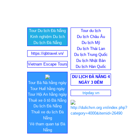
Tour Du lịch Đà Nẵng
Tour du lịch
Kinh nghiệm Du lịch
Du lịch Châu Âu
Du lịch Đà Nẵng
Du lịch Mỹ
Du lịch Thái Lan
https://qbtravel.vn/
Du lịch Trung Quốc
Du lịch Nhật Bản
Vietnam Escape Tours
Du lịch Hàn Quốc
DU LỊCH ĐÀ NẴNG 4
NGÀY 3 ĐÊM
Tour Bà Nà hằng ngày
Tour Huế hằng ngày
tripday.vn
Tour Hội An hằng ngày
Thuê xe ô tô Đà Nẵng
Du lịch Đà Nẵng
Thuê xe du lịch Đà
Nẵng
Vé tham quan tại Đà
Nẵng