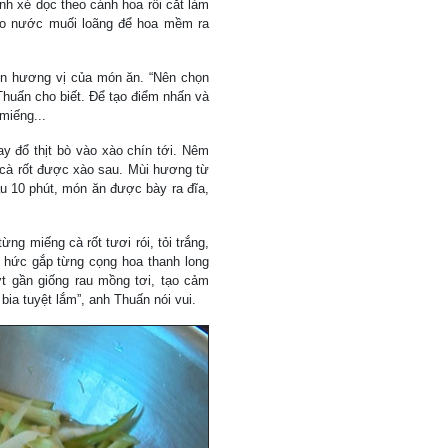
nh xé dọc theo cánh hoa rồi cắt làm
ào nước muối loãng để hoa mềm ra
ến hương vị của món ăn. “Nên chọn
Thuấn cho biết. Để tạo điểm nhấn và
miếng...
y đổ thịt bò vào xào chín tới. Nêm
, cà rốt được xào sau. Mùi hương từ
au 10 phút, món ăn được bày ra đĩa,
ng miếng cà rốt tươi rói, tỏi trắng,
o hức gắp từng cọng hoa thanh long
ớt gần giống rau mồng tơi, tạo cảm
bia tuyệt lắm”, anh Thuấn nói vui.