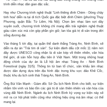
trình diễn nhạc dân gian đặc sắc.
Hay như Chương trình nghệ thuật “Linh thiêng đình Chèm - Dòng chảy
tinh hoa” diễn ra tại di tích Quốc gia đặc biệt đình Chèm (phường Thụy
Phương, quận Bắc Từ Liêm, Hà Nội). Chọn âm nhạc làm sợi dây
xuyên suốt, chương trình không chỉ mang đến trải nghiệm nghệ thuật
giàu cảm xúc mà còn góp phần gìn giữ, lan tỏa giá trị di sản trong đời
sống đương đại.
Vào tháng 5 tới đây, tại quần thể danh thắng Tràng An, Ninh Bình, sẽ
diễn ra dự án "Trái tim di sản". Sự kiện đánh dấu cột mốc 11 năm nơi
đây được UNESCO công nhận là di sản kép về thiên nhiên, văn hóa
thế giới, di sản hỗn hợp đầu tiên ở Việt Nam. Một trong những hoạt
động chính của dự án là Lễ hội âm nhạc Tràng An - Ninh Bình
Forestival (ngày 31/5). Thông tin từ ban tổ chức, sân khấu âm nhạc
được dàn dựng dựa trên địa hình đặc trưng khu vực đảo Khê Cốc,
thuộc khu du lịch sinh thái Tràng An, Ninh Bình.
Ông Bùi Văn Mạnh - Giám đốc Sở Du lịch Ninh Bình cho biết, sự kiện
nhằm tôn vinh và bảo tồn các giá trị di sản thiên nhiên và văn hóa của
vùng đất Ninh Bình. Ngành du lịch Ninh Bình kỳ vọng sự kiện này sẽ
mở ra cơ hội phát triển cũng như những hiệu ứng mà âm nhạc có thể
mang lại.