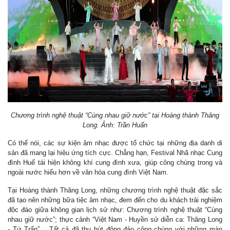
Chương trình nghệ thuật “Cùng nhau giữ nước” tại Hoàng thành Thăng
Long. Ảnh: Trần Huấn
Có thể nói, các sự kiện âm nhạc được tổ chức tại những địa danh di
sản đã mang lại hiệu ứng tích cực. Chẳng hạn, Festival Nhã nhạc Cung
đình Huế tái hiện không khí cung đình xưa, giúp công chúng trong và
ngoài nước hiểu hơn về văn hóa cung đình Việt Nam.
Tại Hoàng thành Thăng Long, những chương trình nghệ thuật đặc sắc
đã tạo nên những bữa tiệc âm nhạc, đem đến cho du khách trải nghiệm
độc đáo giữa không gian lịch sử như: Chương trình nghệ thuật “Cùng
nhau giữ nước”; thực cảnh “Việt Nam - Huyền sử diễn ca: Thăng Long
- Tứ Trấn”… Tất cả đã thu hút đông đảo công chúng với những màn