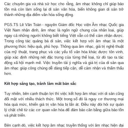
Các chuyên gia và nhà sử học cho rằng, âm nhạc không chỉ giúp bảo
tồn mà còn làm sống lại di sản văn hóa, biến không gian di sản trở
thành những địa điểm văn hóa sống động.
PGS.TS Lê Văn Toàn - nguyên Giám đốc Học viện Âm nhạc Quốc gia
Việt Nam nhận định, âm nhạc là ngôn ngữ chung của nhân loại, giúp
ngay cả những người không biết tiếng Việt vẫn có thể cảm nhận được.
Trong công tác quảng bá di sản, việc kết hợp với âm nhạc là một
phương thức hiệu quả, phù hợp. Thông qua âm nhạc, giá trị nghệ thuật
của mỹ thuật, trang phục và các yếu tố văn hóa khác được tôn vinh,
giúp xác định những nét đặc trưng của từng thể loại, từ đó tạo ra tác
động xã hội mạnh mẽ. Việc truyền tải ý nghĩa và giá trị của di sản qua
âm nhạc giúp công chúng dễ dàng tiếp cận, dễ cảm nhận và thẩm thấu
hơn.
Kết hợp sáng tạo, tránh làm mất bản sắc
Tuy nhiên, bên cạnh thuận lợi thì việc kết hợp âm nhạc với di sản cũng
đối mặt với nhiều thách thức. Một trong số đó là nguy cơ thương mại
hóa quá mức, khiến giá trị văn hóa bị lấn át. Điều này đòi hỏi sự quản
lý chặt chẽ từ các cơ quan văn hóa để đảm bảo cân bằng giữa bảo tồn
và phát triển.
Bên cạnh đó, việc kết hợp âm nhạc truyền thống với âm nhạc hiện đại