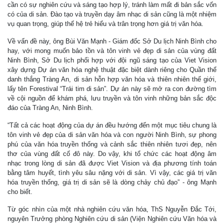
cần có sự nghiên cứu và sáng tạo hợp lý, tránh làm mất đi bản sắc vốn
có của di sản. Đào tạo và truyền dạy âm nhạc di sản cũng là một nhiệm
vụ quan trọng, giúp thế hệ trẻ hiểu và trân trọng hơn giá trị văn hóa.
Về vấn đề này, ông Bùi Văn Mạnh - Giám đốc Sở Du lịch Ninh Bình cho
hay, với mong muốn bảo tồn và tôn vinh vẻ đẹp di sản của vùng đất
Ninh Bình, Sở Du lịch phối hợp với đội ngũ sáng tạo của Viet Vision
xây dựng Dự án văn hóa nghệ thuật đặc biệt dành riêng cho Quần thể
danh thắng Tràng An, di sản hỗn hợp văn hóa và thiên nhiên thế giới,
lấy tên Forestival “Trái tim di sản”. Dự án này sẽ mở ra con đường tìm
về cội nguồn để khám phá, lưu truyền và tôn vinh những bản sắc độc
đáo của Tràng An, Ninh Bình.
“Tất cả các hoạt động của dự án đều hướng đến một mục tiêu chung là
tôn vinh vẻ đẹp của di sản văn hóa và con người Ninh Bình, sự phong
phú của văn hóa truyền thống và cảnh sắc thiên nhiên tươi đẹp, nên
thơ của vùng đất cố đô này. Do vậy, khi tổ chức các hoạt động âm
nhạc trong lòng di sản đã được Viet Vision và địa phương tính toán
bằng tâm huyết, tình yêu sâu nặng với di sản. Vì vậy, các giá trị văn
hóa truyền thống, giá trị di sản sẽ là dòng chảy chủ đạo” - ông Mạnh
cho biết.
Từ góc nhìn của một nhà nghiên cứu văn hóa, ThS Nguyễn Đắc Tới,
nguyên Trưởng phòng Nghiên cứu di sản (Viện Nghiên cứu Văn hóa và