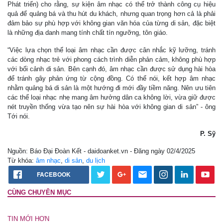
Phát triển) cho rằng, sự kiện âm nhạc có thể trở thành công cụ hiệu
quả để quảng bá và thu hút du khách, nhưng quan trọng hơn cả là phải
đảm bảo sự phù hợp với không gian văn hóa của từng di sản, đặc biệt
là những địa danh mang tính chất tín ngưỡng, tôn giáo.
“Việc lựa chọn thể loại âm nhạc cần được cân nhắc kỹ lưỡng, tránh
các dòng nhạc trẻ với phong cách trình diễn phản cảm, không phù hợp
với bối cảnh di sản. Bên cạnh đó, âm nhạc cần được sử dụng hài hòa
để tránh gây phản ứng từ cộng đồng. Có thể nói, kết hợp âm nhạc
nhằm quảng bá di sản là một hướng đi mới đầy tiềm năng. Nên ưu tiên
các thể loại nhạc nhẹ mang âm hưởng dân ca không lời, vừa giữ được
nét truyền thống vừa tạo nên sự hài hòa với không gian di sản” - ông
Tới nói.
P. Sỹ
Nguồn: Báo Đại Đoàn Kết - daidoanket.vn - Đăng ngày 02/4/2025
Từ khóa:
âm nhạc
,
di sản
,
du lịch
FACEBOOK
CÙNG CHUYÊN MỤC
TIN MỚI HƠN