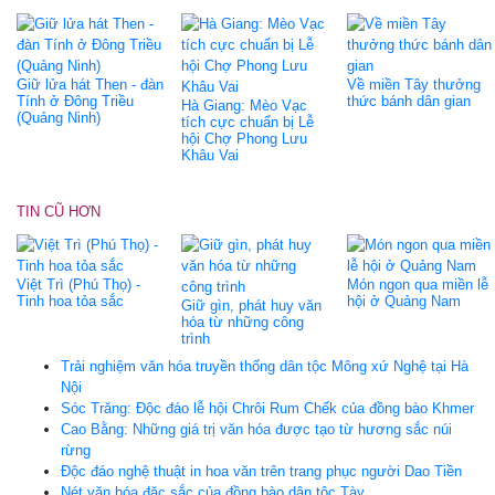
Giữ lửa hát Then - đàn
Về miền Tây thưởng
Tính ở Đông Triều
thức bánh dân gian
Hà Giang: Mèo Vạc
(Quảng Ninh)
tích cực chuẩn bị Lễ
hội Chợ Phong Lưu
Khâu Vai
TIN CŨ HƠN
Việt Trì (Phú Thọ) -
Món ngon qua miền lễ
Tinh hoa tỏa sắc
hội ở Quảng Nam
Giữ gìn, phát huy văn
hóa từ những công
trình
Trải nghiệm văn hóa truyền thống dân tộc Mông xứ Nghệ tại Hà
Nội
Sóc Trăng: Độc đáo lễ hội Chrôi Rum Chếk của đồng bào Khmer
Cao Bằng: Những giá trị văn hóa được tạo từ hương sắc núi
rừng
Độc đáo nghệ thuật in hoa văn trên trang phục người Dao Tiền
Nét văn hóa đặc sắc của đồng bào dân tộc Tày