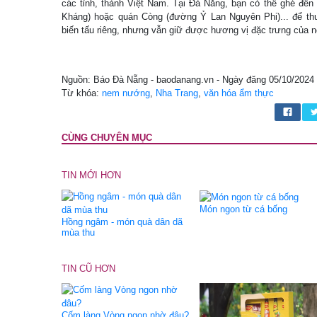
các tỉnh, thành Việt Nam. Tại Đà Nẵng, bạn có thể ghé đến
Kháng) hoặc quán Còng (đường Ỷ Lan Nguyên Phi)... để th
biến tấu riêng, nhưng vẫn giữ được hương vị đặc trưng của
Nguồn: Báo Đà Nẵng - baodanang.vn - Ngày đăng 05/10/2024
Từ khóa:
nem nướng
,
Nha Trang
,
văn hóa ẩm thực
CÙNG CHUYÊN MỤC
TIN MỚI HƠN
Món ngon từ cá bống
Hồng ngâm - món quà dân dã
mùa thu
TIN CŨ HƠN
Cốm làng Vòng ngon nhờ đâu?