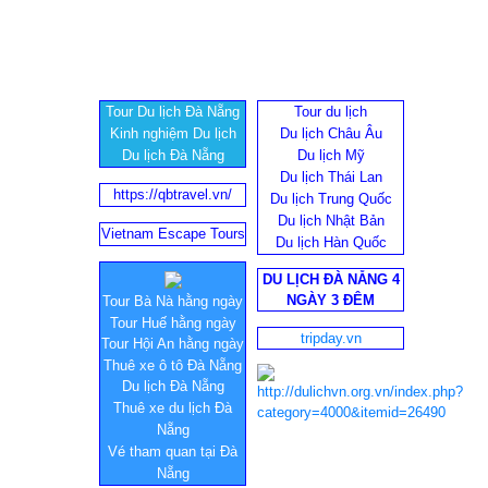
Tour Du lịch Đà Nẵng
Tour du lịch
Kinh nghiệm Du lịch
Du lịch Châu Âu
Du lịch Đà Nẵng
Du lịch Mỹ
Du lịch Thái Lan
https://qbtravel.vn/
Du lịch Trung Quốc
Du lịch Nhật Bản
Vietnam Escape Tours
Du lịch Hàn Quốc
DU LỊCH ĐÀ NẴNG 4
NGÀY 3 ĐÊM
Tour Bà Nà hằng ngày
Tour Huế hằng ngày
tripday.vn
Tour Hội An hằng ngày
Thuê xe ô tô Đà Nẵng
Du lịch Đà Nẵng
Thuê xe du lịch Đà
Nẵng
Vé tham quan tại Đà
Nẵng