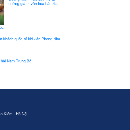
những giá trị văn hóa bản địa
mộc
út khách quốc tế khi đến Phong Nha
 hải Nam Trung Bộ
n Kiếm - Hà Nội