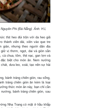
 Nguyên Phi (Đà Nẵng). Ảnh: H.L
 thịt heo đùi trộn với da heo giã
 thành viên dài, xiên vào que tre
n giản, nhưng theo người dân địa
giữ vị thơm, ngọt, dai và giòn sần
 cà chua, tôm, thịt nạc, gan lợn và
ị đặc biệt cho món ăn. Nem nướng
chát, dưa leo, xoài, tạo nên sự hài
.
 bánh tráng chiên giòn, rau sống,
h tráng chiên giòn ăn kèm là loại
thưởng thức món ăn này, bạn chỉ cần
ịt nướng, bánh tráng chiên giòn, sau
nướng Nha Trang có mặt ở hầu khắp