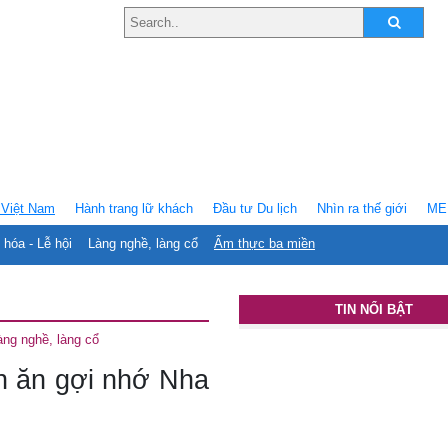
Việt Nam
Hành trang lữ khách
Ðầu tư Du lịch
Nhìn ra thế giới
ME
 hóa - Lễ hội
Làng nghề, làng cổ
Ẩm thực ba miền
TIN NỔI BẬT
àng nghề, làng cổ
 ăn gợi nhớ Nha