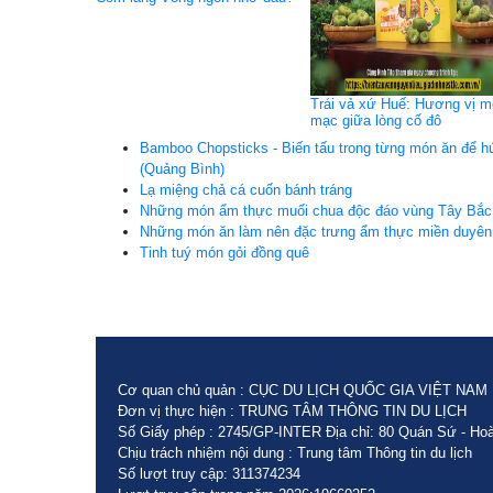
Trái vả xứ Huế: Hương vị 
mạc giữa lòng cố đô
Bamboo Chopsticks - Biến tấu trong từng món ăn để h
(Quảng Bình)
Lạ miệng chả cá cuốn bánh tráng
Những món ẩm thực muối chua độc đáo vùng Tây Bắc
Những món ăn làm nên đặc trưng ẩm thực miền duyên
Tinh tuý món gỏi đồng quê
Cơ quan chủ quản : CỤC DU LỊCH QUỐC GIA VIỆT NAM
Đơn vị thực hiện : TRUNG TÂM THÔNG TIN DU LỊCH
Số Giấy phép : 2745/GP-INTER Địa chỉ: 80 Quán Sứ - Hoà
Chịu trách nhiệm nội dung : Trung tâm Thông tin du lịch
Số lượt truy cập: 311374234