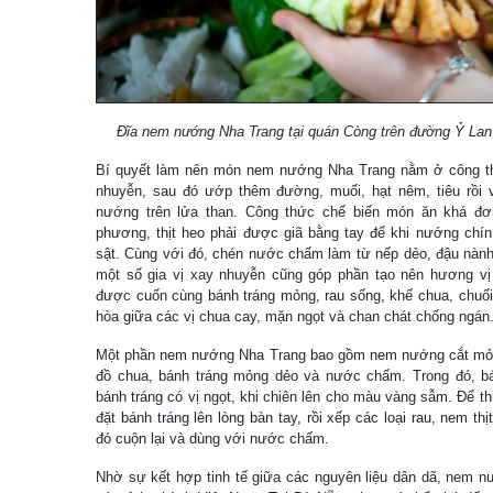
Đĩa nem nướng Nha Trang tại quán Còng trên đường Ỷ Lan
Bí quyết làm nên món nem nướng Nha Trang nằm ở công thức
nhuyễn, sau đó ướp thêm đường, muối, hạt nêm, tiêu rồi vo
nướng trên lửa than. Công thức chế biến món ăn khá đơ
phương, thịt heo phải được giã bằng tay để khi nướng chín 
sật. Cùng với đó, chén nước chấm làm từ nếp dẻo, đậu nành,
một số gia vị xay nhuyễn cũng góp phần tạo nên hương v
được cuốn cùng bánh tráng mỏng, rau sống, khế chua, chuối 
hòa giữa các vị chua cay, mặn ngọt và chan chát chống ngán
Một phần nem nướng Nha Trang bao gồm nem nướng cắt mỏng,
đồ chua, bánh tráng mỏng dẻo và nước chấm. Trong đó, bán
bánh tráng có vị ngọt, khi chiên lên cho màu vàng sẫm. Để 
đặt bánh tráng lên lòng bàn tay, rồi xếp các loại rau, nem th
đó cuộn lại và dùng với nước chấm.
Nhờ sự kết hợp tinh tế giữa các nguyên liệu dân dã, nem 