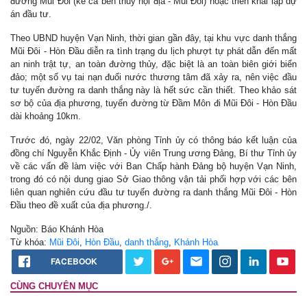
đường Mũi Đôi (kể cả bến thủy nội địa - Mũi Đôi) hoặc triển khai lập dự
án đầu tư.
Theo UBND huyện Vạn Ninh, thời gian gần đây, tại khu vực danh thắng
Mũi Đôi - Hòn Đầu diễn ra tình trạng du lịch phượt tự phát dẫn đến mất
an ninh trật tự, an toàn đường thủy, đặc biệt là an toàn biên giới biển
đảo; một số vụ tai nạn đuối nước thương tâm đã xảy ra, nên việc đầu
tư tuyến đường ra danh thắng này là hết sức cần thiết. Theo khảo sát
sơ bộ của địa phương, tuyến đường từ Đầm Môn đi Mũi Đôi - Hòn Đầu
dài khoảng 10km.
Trước đó, ngày 22/02, Văn phòng Tỉnh ủy có thông báo kết luận của
đồng chí Nguyễn Khắc Định - Ủy viên Trung ương Đảng, Bí thư Tỉnh ủy
về các vấn đề làm việc với Ban Chấp hành Đảng bộ huyện Vạn Ninh,
trong đó có nội dung giao Sở Giao thông vận tải phối hợp với các bên
liên quan nghiên cứu đầu tư tuyến đường ra danh thắng Mũi Đôi - Hòn
Đầu theo đề xuất của địa phương./.
Nguồn: Báo Khánh Hòa
Từ khóa:
Mũi Đôi
,
Hòn Đầu
,
danh thắng
,
Khánh Hòa
FACEBOOK
CÙNG CHUYÊN MỤC