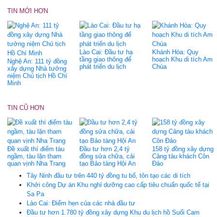
TIN MỚI HƠN
Lào Cai: Đầu tư hạ
Khánh Hòa: Quy
tầng giao thông để
hoạch Khu di tích Am
Nghệ An: 111 tỷ đồng
phát triển du lịch
Chúa
xây dựng Nhà tưởng
niệm Chủ tịch Hồ Chí
Minh
TIN CŨ HƠN
Đề xuất thí điểm tàu
Đầu tư hơn 2,4 tỷ
158 tỷ đồng xây dựng
ngầm, tàu lặn tham
đồng sửa chữa, cải
Cảng tàu khách Côn
quan vịnh Nha Trang
tạo Bảo tàng Hội An
Đảo
Tây Ninh đầu tư trên 440 tỷ đồng tu bổ, tôn tạo các di tích
Khởi công Dự án Khu nghỉ dưỡng cao cấp tiêu chuẩn quốc tế tại
Sa Pa
Lào Cai: Điểm hẹn của các nhà đầu tư
Đầu tư hơn 1.780 tỷ đồng xây dựng Khu du lịch hồ Suối Cam