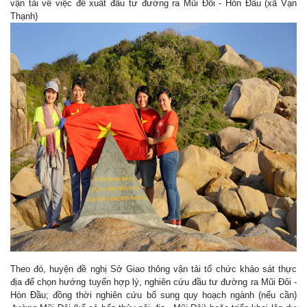
vận tải về việc đề xuất đầu tư đường ra Mũi Đôi - Hòn Đầu (xã Vạn
Thạnh)
Theo đó, huyện đề nghị Sở Giao thông vận tải tổ chức khảo sát thực
địa để chọn hướng tuyến hợp lý, nghiên cứu đầu tư đường ra Mũi Đôi -
Hòn Đầu; đồng thời nghiên cứu bổ sung quy hoạch ngành (nếu cần)