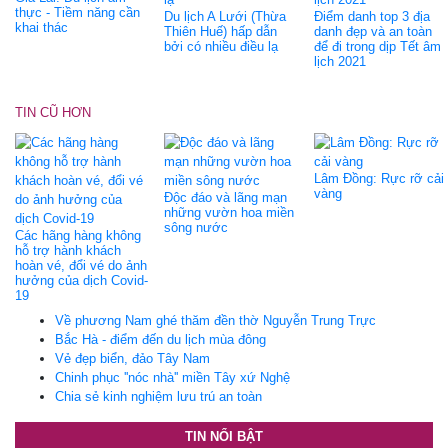
thực - Tiềm năng cần
Du lịch A Lưới (Thừa
Điểm danh top 3 địa
khai thác
Thiên Huế) hấp dẫn
danh đẹp và an toàn
bởi có nhiều điều lạ
để đi trong dịp Tết âm
lịch 2021
TIN CŨ HƠN
Lâm Đồng: Rực rỡ cải
vàng
Độc đáo và lãng mạn
những vườn hoa miền
sông nước
Các hãng hàng không
hỗ trợ hành khách
hoàn vé, đổi vé do ảnh
hưởng của dịch Covid-
19
Về phương Nam ghé thăm đền thờ Nguyễn Trung Trực
Bắc Hà - điểm đến du lịch mùa đông
Vẻ đẹp biển, đảo Tây Nam
Chinh phục ''nóc nhà'' miền Tây xứ Nghệ
Chia sẻ kinh nghiệm lưu trú an toàn
TIN NỔI BẬT