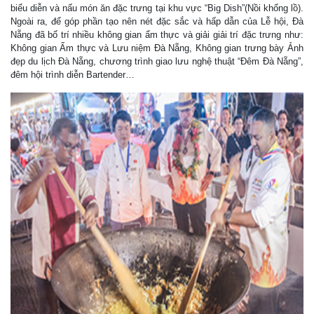
biểu diễn và nấu món ăn đặc trưng tại khu vực “Big Dish”(Nồi khổng lồ).
Ngoài ra, để góp phần tạo nên nét đặc sắc và hấp dẫn của Lễ hội, Đà
Nẵng đã bố trí nhiều không gian ẩm thực và giải giải trí đặc trưng như:
Không gian Ẩm thực và Lưu niệm Đà Nẵng, Không gian trưng bày Ảnh
đẹp du lịch Đà Nẵng, chương trình giao lưu nghệ thuật “Đêm Đà Nẵng”,
đêm hội trình diễn Bartender…