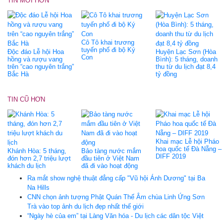
TIN MỚI HƠN
Cô Tô khai trương
tuyến phố đi bộ Ký
Độc đáo Lễ hội Hoa
Huyện Lạc Sơn (Hòa
Con
hồng và rượu vang
Bình): 5 tháng, doanh
trên “cao nguyên trắng”
thu từ du lịch đạt 8,4
Bắc Hà
tỷ đồng
TIN CŨ HƠN
Khai mạc Lễ hội Pháo
hoa quốc tế Đà Nẵng –
Khánh Hòa: 5 tháng,
Bảo tàng nước mắm
DIFF 2019
đón hơn 2,7 triệu lượt
đầu tiên ở Việt Nam
khách du lịch
đã đi vào hoạt động
Ra mắt show nghệ thuật đẳng cấp "Vũ hội Ánh Dương" tại Ba
Na Hills
CNN chọn ảnh tượng Phật Quán Thế Âm chùa Linh Ứng Sơn
Trà vào top ảnh du lịch đẹp nhất thế giới
“Ngày hè của em” tại Làng Văn hóa - Du lịch các dân tộc Việt