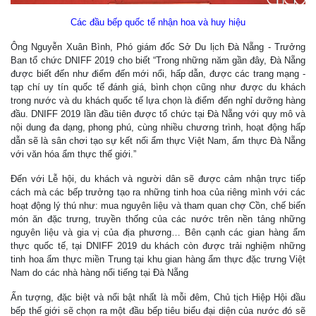
Các đầu bếp quốc tế nhận hoa và huy hiệu
Ông Nguyễn Xuân Bình, Phó giám đốc Sở Du lịch Đà Nẵng - Trưởng
Ban tổ chức DNIFF 2019 cho biết “Trong những năm gần đây, Đà Nẵng
được biết đến như điểm đến mới nổi, hấp dẫn, được các trang mạng -
tạp chí uy tín quốc tế đánh giá, bình chọn cũng như được du khách
trong nước và du khách quốc tế lựa chọn là điểm đến nghỉ dưỡng hàng
đầu. DNIFF 2019 lần đầu tiên được tổ chức tại Đà Nẵng với quy mô và
nội dung đa dạng, phong phú, cùng nhiều chương trình, hoạt động hấp
dẫn sẽ là sân chơi tạo sự kết nối ẩm thực Việt Nam, ẩm thực Đà Nẵng
với văn hóa ẩm thực thế giới.”
Đến với Lễ hội, du khách và người dân sẽ được cảm nhận trực tiếp
cách mà các bếp trưởng tạo ra những tinh hoa của riêng mình với các
hoạt động lý thú như: mua nguyên liệu và tham quan chợ Cồn, chế biến
món ăn đặc trưng, truyền thống của các nước trên nền tảng những
nguyên liệu và gia vị của địa phương… Bên cạnh các gian hàng ẩm
thực quốc tế, tại DNIFF 2019 du khách còn được trải nghiệm những
tinh hoa ẩm thực miền Trung tại khu gian hàng ẩm thực đặc trưng Việt
Nam do các nhà hàng nổi tiếng tại Đà Nẵng
Ấn tượng, đặc biệt và nổi bật nhất là mỗi đêm, Chủ tịch Hiệp Hội đầu
bếp thế giới sẽ chọn ra một đầu bếp tiêu biểu đại diện của nước đó sẽ