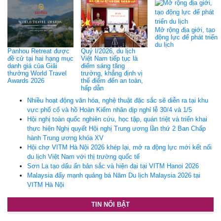
Mở rộng địa giới, tạo
động lực để phát triển
du lịch
Panhou Retreat được
Quý I/2026, du lịch
đề cử tại hai hạng mục
Việt Nam tiếp tục là
danh giá của Giải
điểm sáng tăng
thưởng World Travel
trưởng, khẳng định vị
Awards 2026
thế điểm đến an toàn,
hấp dẫn
Nhiều hoạt động văn hóa, nghệ thuật đặc sắc sẽ diễn ra tại khu
vực phố cổ và hồ Hoàn Kiếm nhân dịp nghỉ lễ 30/4 và 1/5
Hội nghị toàn quốc nghiên cứu, học tập, quán triệt và triển khai
thực hiện Nghị quyết Hội nghị Trung ương lần thứ 2 Ban Chấp
hành Trung ương khóa XV
Hội chợ VITM Hà Nội 2026 khép lại, mở ra động lực mới kết nối
du lịch Việt Nam với thị trường quốc tế
Sơn La tạo dấu ấn bản sắc và hiện đại tại VITM Hanoi 2026
Malaysia đẩy mạnh quảng bá Năm Du lịch Malaysia 2026 tại
VITM Hà Nội
TIN NỔI BẬT