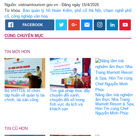
Nguồn: vietnamtourism.gov.vn - Đăng ngày 15/4/2026
Từ khóa:
Ban quản lý hồ Hoàn Kiếm
,
phố cổ Hà Nội
,
chạm nghề phố
cổ
,
công nghiệp văn hóa
FACEBOOK
CÙNG CHUYÊN MỤC
TIN MỚI HƠN
Bộ VHTTDL tổ chức
Tìm giải pháp thúc đẩy
Nâng tầm trải nghiệm
tập huấn về quản lý tài
chuyển đổi xanh,
ẩm thực Nha Trang
chính, tài sản công
chuyển đổi số trong
Marriott Resort & Spa,
lĩnh vực du lịch và
Hòn Tre cùng Chef
khách sạn
Nguyễn Minh Phúc
TIN CŨ HƠN