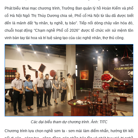
Phát biểu khai mạc chương trình, Trưởng Ban quản lý hồ Hoàn Kiếm và phố
cổ Hà Nội Ngô Thị Thùy Dương chia sẻ, Phố cổ Hà Nội từ lâu đã được biết
đến là mảnh đất “tụ nhân, tụ nghề, tụ bảo”. Tiếp nối dòng chảy văn hóa đó,
chuỗi hoạt động “Chạm nghề Phố cổ 2026” được tổ chức với sứ mệnh tôn
vinh bàn tay tài hoa và trí tuệ sáng tạo của các nghệ nhân, thợ thủ công.
Các đại biểu tham dự chương trình. Ảnh: TITC
Chương trình lựa chọn nghề sơn ta - sơn mài làm điểm nhấn, hướng tới kết