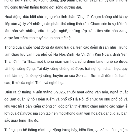
nối di sản - sáng tạo - cộng đồng, góp phần bảo tồn và phát huy giá trị nghề
thủ công truyền thống trong đời sống đương đại.
Hoạt động đặc biệt chú trọng vào tinh thần “Chạm”. Chạm không chỉ là sự
tiếp xúc vật lý với những sản phẩm thủ công tinh xảo, Chạm còn là sự kết nối
tâm hồn với những câu chuyện nghề, những lớp trầm tích văn hóa đang
được âm thầm trao truyền qua bao thế hệ.
Thông qua chuỗi hoạt động đa dạng trải dài trên các điểm di sản như: Trung
tâm Giao lưu văn hóa phố cổ Hà Nội, Đình Hà Vĩ, đình Kim Ngân, đình Yên
Thái, đình Tú Thị..., một không gian văn hóa sống động làng nghề sẽ được
tái hiện sống động. Tại đây, công chúng sẽ được trải nghiệm chân thực quy
trình làm nghề: từ sự kỳ công, huyền ảo của Sơn ta – Sơn mài đến nét thanh
cao, tỉ mỉ của nghề Thêu và nghề Lụa.
Diễn ra từ tháng 4 đến tháng 6/2026, chuỗi hoạt động văn hóa, nghệ thuật
do Ban quản lý hồ Hoàn Kiếm và phố cổ Hà Nội tổ chức tại khu phố cổ và
khu vực hồ Hoàn Kiếm không chỉ góp phần thiết thực chào mừng các ngày lễ
lớn của đất nước mà còn tạo nên một không gian văn hóa đa dạng, giàu bản
sắc giữa lòng Thủ đô.
Thông qua hệ thống các hoạt động trưng bày, triển lãm, tọa đàm, trải nghiệm