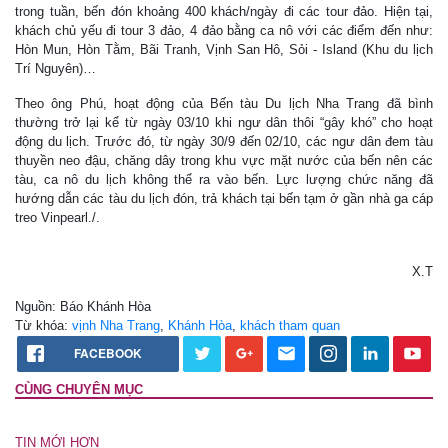
trong tuần, bến đón khoảng 400 khách/ngày đi các tour đảo. Hiện tại,
khách chủ yếu đi tour 3 đảo, 4 đảo bằng ca nô với các điểm đến như:
Hòn Mun, Hòn Tằm, Bãi Tranh, Vịnh San Hô, Sỏi - Island (Khu du lịch
Trí Nguyên)…
Theo ông Phú, hoạt động của Bến tàu Du lịch Nha Trang đã bình
thường trở lại kể từ ngày 03/10 khi ngư dân thôi “gây khó” cho hoạt
động du lịch. Trước đó, từ ngày 30/9 đến 02/10, các ngư dân đem tàu
thuyền neo đậu, chăng dây trong khu vực mặt nước của bến nên các
tàu, ca nô du lịch không thể ra vào bến. Lực lượng chức năng đã
hướng dẫn các tàu du lịch đón, trả khách tại bến tạm ở gần nhà ga cáp
treo Vinpearl./.
X.T
Nguồn: Báo Khánh Hòa
Từ khóa:
vịnh Nha Trang
,
Khánh Hòa
,
khách tham quan
FACEBOOK
CÙNG CHUYÊN MỤC
TIN MỚI HƠN