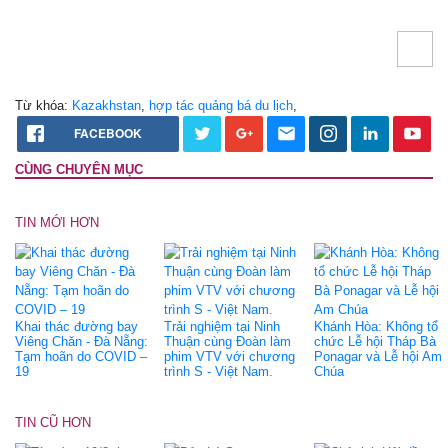
Từ khóa:
Kazakhstan
,
hợp tác quảng bá du lịch
,
FACEBOOK
CÙNG CHUYÊN MỤC
TIN MỚI HƠN
Khai thác đường bay
Trải nghiệm tại Ninh
Khánh Hòa: Không tổ
Viêng Chăn - Đà Nẵng:
Thuận cùng Đoàn làm
chức Lễ hội Tháp Bà
Tạm hoãn do COVID –
phim VTV với chương
Ponagar và Lễ hội Am
19
trình S - Việt Nam.
Chúa
TIN CŨ HƠN