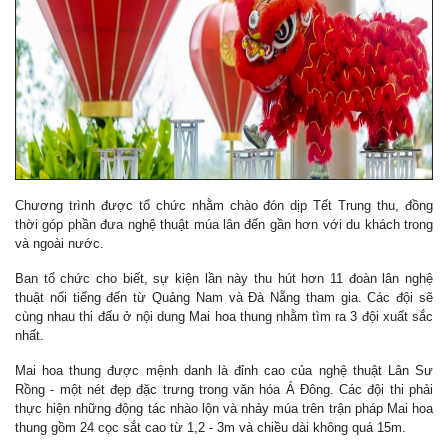
Chương trình được tổ chức nhằm chào đón dịp Tết Trung thu, đồng
thời góp phần đưa nghệ thuật múa lân đến gần hơn với du khách trong
và ngoài nước.
Ban tổ chức cho biết, sự kiện lần này thu hút hơn 11 đoàn lân nghệ
thuật nổi tiếng đến từ Quảng Nam và Đà Nẵng tham gia. Các đội sẽ
cùng nhau thi đấu ở nội dung Mai hoa thung nhằm tìm ra 3 đội xuất sắc
nhất.
Mai hoa thung được mệnh danh là đỉnh cao của nghệ thuật Lân Sư
Rồng - một nét đẹp đặc trưng trong văn hóa Á Đông. Các đội thi phải
thực hiện những động tác nhào lộn và nhảy múa trên trận pháp Mai hoa
thung gồm 24 cọc sắt cao từ 1,2 - 3m và chiều dài không quá 15m.