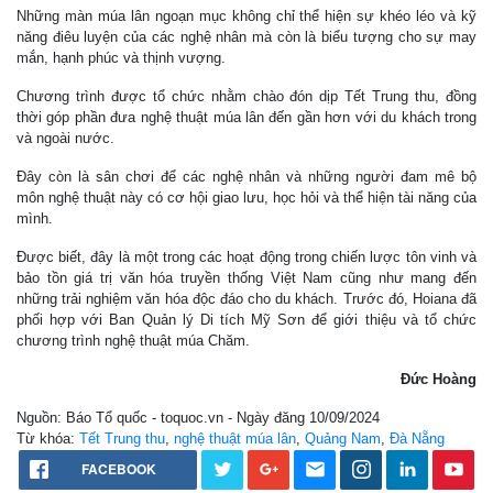
Những màn múa lân ngoạn mục không chỉ thể hiện sự khéo léo và kỹ
năng điêu luyện của các nghệ nhân mà còn là biểu tượng cho sự may
mắn, hạnh phúc và thịnh vượng.
Chương trình được tổ chức nhằm chào đón dịp Tết Trung thu, đồng
thời góp phần đưa nghệ thuật múa lân đến gần hơn với du khách trong
và ngoài nước.
Đây còn là sân chơi để các nghệ nhân và những người đam mê bộ
môn nghệ thuật này có cơ hội giao lưu, học hỏi và thể hiện tài năng của
mình.
Được biết, đây là một trong các hoạt động trong chiến lược tôn vinh và
bảo tồn giá trị văn hóa truyền thống Việt Nam cũng như mang đến
những trải nghiệm văn hóa độc đáo cho du khách. Trước đó, Hoiana đã
phối hợp với Ban Quản lý Di tích Mỹ Sơn để giới thiệu và tổ chức
chương trình nghệ thuật múa Chăm.
Đức Hoàng
Nguồn: Báo Tổ quốc - toquoc.vn - Ngày đăng 10/09/2024
Từ khóa:
Tết Trung thu
,
nghệ thuật múa lân
,
Quảng Nam
,
Đà Nẵng
FACEBOOK