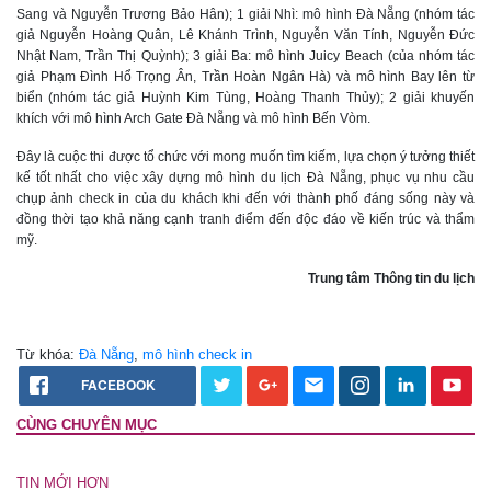
Sang và Nguyễn Trương Bảo Hân); 1 giải Nhì: mô hình Đà Nẵng (nhóm tác
giả Nguyễn Hoàng Quân, Lê Khánh Trình, Nguyễn Văn Tính, Nguyễn Đức
Nhật Nam, Trần Thị Quỳnh); 3 giải Ba: mô hình Juicy Beach (của nhóm tác
giả Phạm Đình Hổ Trọng Ân, Trần Hoàn Ngân Hà) và mô hình Bay lên từ
biển (nhóm tác giả Huỳnh Kim Tùng, Hoàng Thanh Thủy); 2 giải khuyến
khích với mô hình Arch Gate Đà Nẵng và mô hình Bến Vòm.
Đây là cuộc thi được tổ chức với mong muốn tìm kiếm, lựa chọn ý tưởng thiết
kế tốt nhất cho việc xây dựng mô hình du lịch Đà Nẵng, phục vụ nhu cầu
chụp ảnh check in của du khách khi đến với thành phố đáng sống này và
đồng thời tạo khả năng cạnh tranh điểm đến độc đáo về kiến trúc và thẩm
mỹ.
Trung tâm Thông tin du lịch
Từ khóa:
Đà Nẵng
,
mô hình check in
FACEBOOK
CÙNG CHUYÊN MỤC
TIN MỚI HƠN