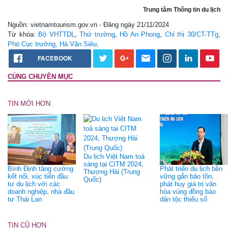
Trung tâm Thông tin du lịch
Nguồn: vietnamtourism.gov.vn - Đăng ngày 21/11/2024
Từ khóa:
Bộ VHTTDL
,
Thứ trưởng
,
Hồ An Phong
,
Chỉ thị 30/CT-TTg
,
Phó Cục trưởng, Hà Văn Siêu,
FACEBOOK
CÙNG CHUYÊN MỤC
TIN MỚI HƠN
Du lịch Việt Nam toả
sáng tại CITM 2024,
Bình Định tăng cường
Phát triển du lịch bền
Thượng Hải (Trung
kết nối, xúc tiến đầu
vững gắn bảo tồn,
Quốc)
tư du lịch với các
phát huy giá trị văn
doanh nghiệp, nhà đầu
hóa vùng đồng bào
tư Thái Lan
dân tộc thiểu số
TIN CŨ HƠN