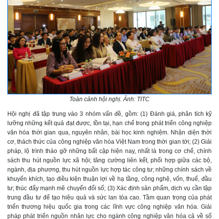
Toàn cảnh hội nghị. Ảnh: TITC
Hội nghị đã tập trung vào 3 nhóm vấn đề, gồm: (1) Đánh giá, phân tích kỹ
lưỡng những kết quả đạt được, tồn tại, hạn chế trong phát triển công nghiệp
văn hóa thời gian qua, nguyên nhân, bài học kinh nghiệm. Nhận diện thời
cơ, thách thức của công nghiệp văn hóa Việt Nam trong thời gian tới; (2) Giải
pháp, lộ trình tháo gỡ những bất cập hiện nay, nhất là trong cơ chế, chính
sách thu hút nguồn lực xã hội; tăng cường liên kết, phối hợp giữa các bộ,
ngành, địa phương, thu hút nguồn lực hợp tác công tư; những chính sách về
khuyến khích, tạo điều kiện thuận lợi về hạ tầng, công nghệ, vốn, thuế, đầu
tư; thúc đẩy mạnh mẽ chuyển đổi số; (3) Xác định sản phẩm, dịch vụ cần tập
trung đầu tư để tạo hiệu quả và sức lan tỏa cao. Tầm quan trọng của phát
triển thương hiệu quốc gia trong các lĩnh vực công nghiệp văn hóa. Giải
pháp phát triển nguồn nhân lực cho ngành công nghiệp văn hóa cả về số