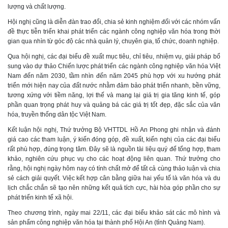
lượng và chất lượng.
Hội nghị cũng là diễn đàn trao đổi, chia sẻ kinh nghiệm đối với các nhóm vấn
đề thực tiễn triển khai phát triển các ngành công nghiệp văn hóa trong thời
gian qua nhìn từ góc độ các nhà quản lý, chuyên gia, tổ chức, doanh nghiệp.
Qua hội nghị, các đại biểu đề xuất mục tiêu, chỉ tiêu, nhiệm vụ, giải pháp bổ
sung vào dự thảo Chiến lược phát triển các ngành công nghiệp văn hóa Việt
Nam đến năm 2030, tầm nhìn đến năm 2045 phù hợp với xu hướng phát
triển mới hiện nay của đất nước nhằm đảm bảo phát triển nhanh, bền vững,
tương xứng với tiềm năng, lợi thế và mang lại giá trị gia tăng kinh tế, góp
phần quan trọng phát huy và quảng bá các giá trị tốt đẹp, đặc sắc của văn
hóa, truyền thống dân tộc Việt Nam.
Kết luận hội nghị, Thứ trưởng Bộ VHTTDL Hồ An Phong ghi nhận và đánh
giá cao các tham luận, ý kiến đóng góp, đề xuất, kiến nghị của các đại biểu
rất phù hợp, đúng trọng tâm. Đây sẽ là nguồn tài liệu quý để tổng hợp, tham
khảo, nghiên cứu phục vụ cho các hoạt động liên quan. Thứ trưởng cho
rằng, hội nghị ngày hôm nay có tính chất mở để tất cả cùng thảo luận và chia
sẻ cách giải quyết. Việc kết hợp cân bằng giữa hai yếu tố là văn hóa và du
lịch chắc chắn sẽ tạo nên những kết quả tích cực, hài hòa góp phần cho sự
phát triển kinh tế xã hội.
Theo chương trình, ngày mai 22/11, các đại biểu khảo sát các mô hình và
sản phẩm công nghiệp văn hóa tại thành phố Hội An (tỉnh Quảng Nam).