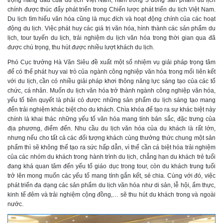
trọng hàng đầu của du lịch Việt Nam, nằm trong 3 dòng sản phẩm du lịch
chính được thúc đẩy phát triển trong Chiến lược phát triển du lịch Việt Nam.
Du lịch tìm hiểu văn hóa cũng là mục đích và hoạt động chính của các hoạt
động du lịch. Việc phát huy các giá trị văn hóa, hình thành các sản phẩm du
lịch, tour tuyến du lịch, trải nghiệm du lịch văn hóa trong thời gian qua đã
được chú trọng, thu hút được nhiều lượt khách du lịch.
Phó Cục trưởng Hà Văn Siêu đề xuất một số nhiệm vụ giải pháp trọng tâm
để có thể phát huy vai trò của ngành công nghiệp văn hóa trong mối liên kết
với du lịch, cần có nhiều giải pháp khơi thông năng lực sáng tạo của các tổ
chức, cá nhân. Muốn du lịch văn hóa trở thành ngành công nghiệp văn hóa,
yếu tố tiên quyết là phải có được những sản phẩm du lịch sáng tạo mang
đến trải nghiệm khác biệt cho du khách. Chìa khóa để tạo ra sự khác biệt này
chính là khai thác những yếu tố văn hóa mang tính bản sắc, đặc trưng của
địa phương, điểm đến. Nhu cầu du lịch văn hóa của du khách là rất lớn,
nhưng nếu cho tất cả các đối tượng khách cùng thưởng thức chung một sản
phẩm thì sẽ không thể tạo ra sức hấp dẫn, vì thế cần cá biệt hóa trải nghiệm
của các nhóm du khách trong hành trình du lịch, chẳng hạn du khách trẻ tuổi
đang khá quan tâm đến yếu tố giáo dục trong tour, còn du khách trung tuổi
trở lên mong muốn các yếu tố mang tính gắn kết, sẻ chia. Cùng với đó, việc
phát triển đa dạng các sản phẩm du lịch văn hóa như di sản, lễ hội, ẩm thực,
kinh tế đêm và trải nghiệm cộng đồng,… sẽ thu hút du khách trong và ngoài
nước.