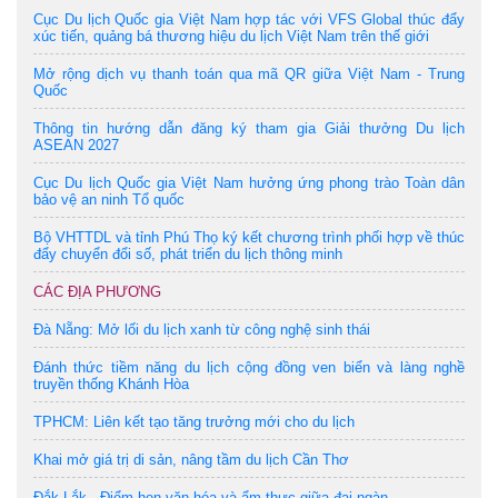
Cục Du lịch Quốc gia Việt Nam hợp tác với VFS Global thúc đẩy
xúc tiến, quảng bá thương hiệu du lịch Việt Nam trên thế giới
Mở rộng dịch vụ thanh toán qua mã QR giữa Việt Nam - Trung
Quốc
Thông tin hướng dẫn đăng ký tham gia Giải thưởng Du lịch
ASEAN 2027
Cục Du lịch Quốc gia Việt Nam hưởng ứng phong trào Toàn dân
bảo vệ an ninh Tổ quốc
Bộ VHTTDL và tỉnh Phú Thọ ký kết chương trình phối hợp về thúc
đẩy chuyển đổi số, phát triển du lịch thông minh
CÁC ĐỊA PHƯƠNG
Đà Nẵng: Mở lối du lịch xanh từ công nghệ sinh thái
Đánh thức tiềm năng du lịch cộng đồng ven biển và làng nghề
truyền thống Khánh Hòa
TPHCM: Liên kết tạo tăng trưởng mới cho du lịch
Khai mở giá trị di sản, nâng tầm du lịch Cần Thơ
Đắk Lắk - Điểm hẹn văn hóa và ẩm thực giữa đại ngàn