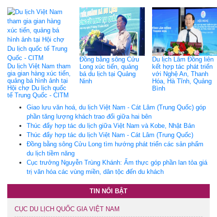
Đồng bằng sông Cửu
Du lịch Lâm Đồng liên
Du lịch Việt Nam tham
Long xúc tiến, quảng
kết hợp tác phát triển
gia gian hàng xúc tiến,
bá du lịch tại Quảng
với Nghệ An, Thanh
quảng bá hình ảnh tại
Ninh
Hóa, Hà Tĩnh, Quảng
Hội chợ Du lịch quốc
Bình
tế Trung Quốc - CITM
Giao lưu văn hoá, du lịch Việt Nam - Cát Lâm (Trung Quốc) góp
phần tăng lượng khách trao đổi giữa hai bên
Thúc đẩy hợp tác du lịch giữa Việt Nam và Kobe, Nhật Bản
Thúc đẩy hợp tác du lịch Việt Nam - Cát Lâm (Trung Quốc)
Đồng bằng sông Cửu Long tìm hướng phát triển các sản phẩm
du lịch tiềm năng
Cục trưởng Nguyễn Trùng Khánh: Ẩm thực góp phần lan tỏa giá
trị văn hóa các vùng miền, dân tộc đến du khách
TIN NỔI BẬT
CỤC DU LỊCH QUỐC GIA VIỆT NAM