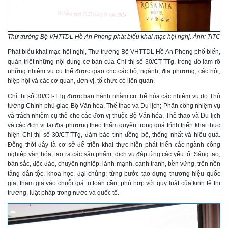
Thứ trưởng Bộ VHTTDL Hồ An Phong phát biểu khai mạc hội nghị. Ảnh: TITC
Phát biểu khai mạc hội nghị, Thứ trưởng Bộ VHTTDL Hồ An Phong phổ biến,
quán triệt những nội dung cơ bản của Chỉ thị số 30/CT-TTg, trong đó làm rõ
những nhiệm vụ cụ thể được giao cho các bộ, ngành, địa phương, các hội,
hiệp hội và các cơ quan, đơn vị, tổ chức có liên quan.
Chỉ thị số 30/CT-TTg được ban hành nhằm cụ thể hóa các nhiệm vụ do Thủ
tướng Chính phủ giao Bộ Văn hóa, Thể thao và Du lịch; Phân công nhiệm vụ
và trách nhiệm cụ thể cho các đơn vị thuộc Bộ Văn hóa, Thể thao và Du lịch
và các đơn vị tại địa phương theo thẩm quyền trong quá trình triển khai thực
hiện Chỉ thị số 30/CT-TTg, đảm bảo tính đồng bộ, thống nhất và hiệu quả.
Đồng thời đây là cơ sở để triển khai thực hiện phát triển các ngành công
nghiệp văn hóa, tạo ra các sản phẩm, dịch vụ đáp ứng các yếu tố: Sáng tạo,
bản sắc, độc đáo, chuyên nghiệp, lành mạnh, cạnh tranh, bền vững, trên nền
tảng dân tộc, khoa học, đại chúng; từng bước tạo dựng thương hiệu quốc
gia, tham gia vào chuỗi giá trị toàn cầu; phù hợp với quy luật của kinh tế thị
trường, luật pháp trong nước và quốc tế.