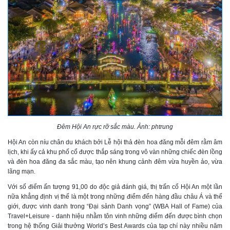
Đêm Hội An rực rỡ sắc màu. Ảnh: phtrung
Hội An còn níu chân du khách bởi Lễ hội thả đèn hoa đăng mỗi đêm rằm âm
lịch, khi ấy cả khu phố cổ được thắp sáng trong vô vàn những chiếc đèn lồng
và đèn hoa đăng đa sắc màu, tạo nên khung cảnh đêm vừa huyền ảo, vừa
lãng mạn.
Với số điểm ấn tượng 91,00 do độc giả đánh giá, thị trấn cổ Hội An một lần
nữa khẳng định vị thế là một trong những điểm đến hàng đầu châu Á và thế
giới, được vinh danh trong “Đại sảnh Danh vọng” (WBA Hall of Fame) của
Travel+Leisure - danh hiệu nhằm tôn vinh những điểm đến được bình chọn
trong hệ thống Giải thưởng World’s Best Awards của tạp chí này nhiều năm