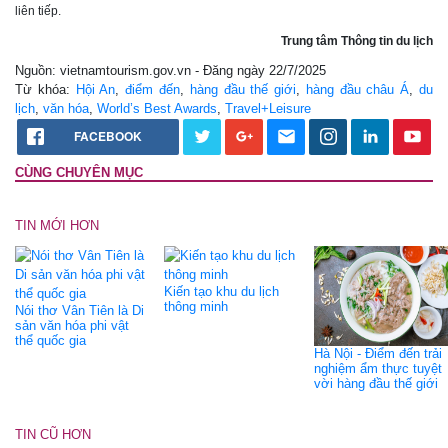
liên tiếp.
Trung tâm Thông tin du lịch
Nguồn: vietnamtourism.gov.vn - Đăng ngày 22/7/2025
Từ khóa:
Hội An
,
điểm đến
,
hàng đầu thế giới
,
hàng đầu châu Á
,
du
lịch
,
văn hóa
,
World’s Best Awards
,
Travel+Leisure
FACEBOOK
CÙNG CHUYÊN MỤC
TIN MỚI HƠN
Kiến tạo khu du lịch
thông minh
Nói thơ Vân Tiên là Di
sản văn hóa phi vật
thể quốc gia
Hà Nội - Điểm đến trải
nghiệm ẩm thực tuyệt
vời hàng đầu thế giới
TIN CŨ HƠN