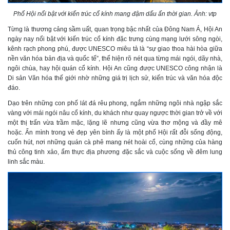
Phố Hội nổi bật với kiến trúc cổ kính mang đậm dấu ấn thời gian. Ảnh: vtp
Từng là thương cảng sầm uất, quan trọng bậc nhất của Đông Nam Á, Hội An
ngày nay nổi bật với kiến trúc cổ kính đặc trưng cùng mạng lưới sông ngòi,
kênh rạch phong phú, được UNESCO miêu tả là “sự giao thoa hài hòa giữa
nền văn hóa bản địa và quốc tế”, thể hiện rõ nét qua từng mái ngói, dãy nhà,
ngôi chùa, hay hội quán cổ kính. Hội An cũng được UNESCO công nhận là
Di sản Văn hóa thế giới nhờ những giá trị lịch sử, kiến trúc và văn hóa độc
đáo.
Dạo trên những con phố lát đá rêu phong, ngắm những ngôi nhà ngập sắc
vàng với mái ngói nâu cổ kính, du khách như quay ngược thời gian trở về với
một thị trấn vừa trầm mặc, lặng lẽ nhưng cũng vừa thơ mộng và đầy mê
hoặc. Ẩn mình trong vẻ đẹp yên bình ấy là một phố Hội rất đỗi sống động,
cuốn hút, nơi những quán cà phê mang nét hoài cổ, cùng những của hàng
thủ công tinh xảo, ẩm thực địa phương đặc sắc và cuộc sống về đêm lung
linh sắc màu.