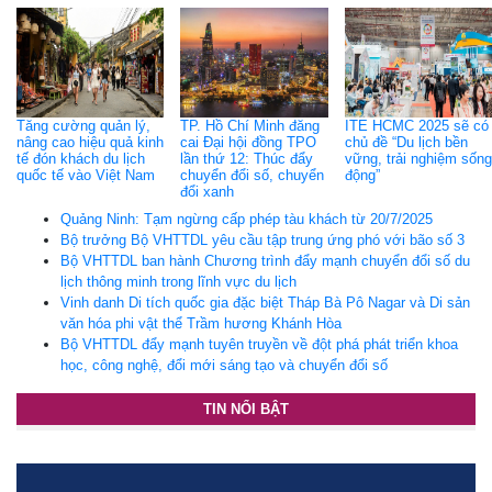
Tăng cường quản lý,
TP. Hồ Chí Minh đăng
ITE HCMC 2025 sẽ có
nâng cao hiệu quả kinh
cai Đại hội đồng TPO
chủ đề “Du lịch bền
tế đón khách du lịch
lần thứ 12: Thúc đẩy
vững, trải nghiệm sống
quốc tế vào Việt Nam
chuyển đổi số, chuyển
động”
đổi xanh
Quảng Ninh: Tạm ngừng cấp phép tàu khách từ 20/7/2025
Bộ trưởng Bộ VHTTDL yêu cầu tập trung ứng phó với bão số 3
Bộ VHTTDL ban hành Chương trình đẩy mạnh chuyển đổi số du
lịch thông minh trong lĩnh vực du lịch
Vinh danh Di tích quốc gia đặc biệt Tháp Bà Pô Nagar và Di sản
văn hóa phi vật thể Trầm hương Khánh Hòa
Bộ VHTTDL đẩy mạnh tuyên truyền về đột phá phát triển khoa
học, công nghệ, đổi mới sáng tạo và chuyển đổi số
TIN NỔI BẬT