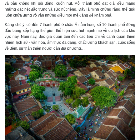
và bầu không khí sôi động, cuốn hút. Mỗi thành phố đạt giải đều mang
những đặc nét đặc trưng và sức hút riêng. Đây là minh chứng rằng, thế giới
luôn chứa đựng vô vàn những điều mới mẻ đáng để khám phá.
Đáng chú ý, có đến 7 thành phố ở châu Á nằm trong số 10 thành phố đứng
đầu bảng xếp hạng thế giới, thể hiện sức hút mạnh mẽ về du lịch của khu
vực này. Năm nay, độc giả quan tâm đến các tiêu chí về cảnh quan thiên
nhiên, lịch sử - văn hóa, ẩm thực đa dạng, chất lượng khách sạn, cuộc sống
về đêm, sự thân thiện người dân địa phương…