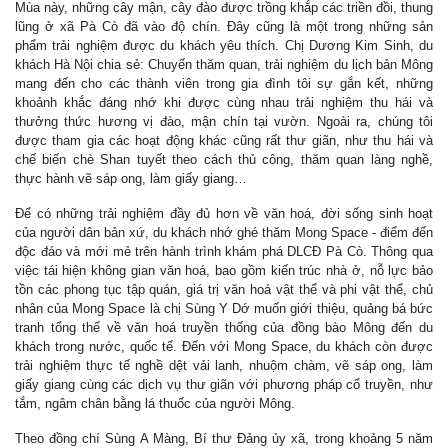
Mùa này, những cây mận, cây đào được trồng khắp các triền đồi, thung
lũng ở xã Pà Cò đã vào độ chín. Đây cũng là một trong những sản
phẩm trải nghiệm được du khách yêu thích. Chị Dương Kim Sinh, du
khách Hà Nội chia sẻ: Chuyến thăm quan, trải nghiệm du lịch bản Mông
mang đến cho các thành viên trong gia đình tôi sự gắn kết, những
khoảnh khắc đáng nhớ khi được cùng nhau trải nghiệm thu hái và
thưởng thức hương vị đào, mận chín tại vườn. Ngoài ra, chúng tôi
được tham gia các hoạt động khác cũng rất thư giãn, như thu hái và
chế biến chè Shan tuyết theo cách thủ công, thăm quan làng nghề,
thực hành vẽ sáp ong, làm giấy giang…
Để có những trải nghiệm đầy đủ hơn về văn hoá, đời sống sinh hoạt
của người dân bản xứ, du khách nhớ ghé thăm Mong Space - điểm đến
độc đáo và mới mẻ trên hành trình khám phá DLCĐ Pà Cò. Thông qua
việc tái hiện không gian văn hoá, bao gồm kiến trúc nhà ở, nỗ lực bảo
tồn các phong tục tập quán, giá trị văn hoá vật thể và phi vật thể, chủ
nhân của Mong Space là chị Sùng Y Dớ muốn giới thiệu, quảng bá bức
tranh tổng thể về văn hoá truyền thống của đồng bào Mông đến du
khách trong nước, quốc tế. Đến với Mong Space, du khách còn được
trải nghiệm thực tế nghề dệt vải lanh, nhuộm chàm, vẽ sáp ong, làm
giấy giang cùng các dịch vụ thư giãn với phương pháp cổ truyền, như
tắm, ngâm chân bằng lá thuốc của người Mông.
Theo đồng chí Sùng A Màng, Bí thư Đảng ủy xã, trong khoảng 5 năm