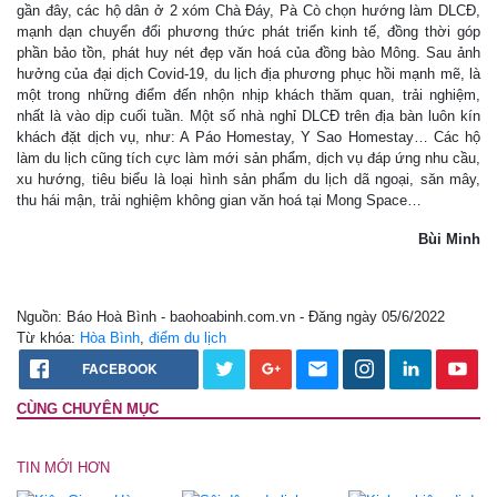
gần đây, các hộ dân ở 2 xóm Chà Đáy, Pà Cò chọn hướng làm DLCĐ,
mạnh dạn chuyển đổi phương thức phát triển kinh tế, đồng thời góp
phần bảo tồn, phát huy nét đẹp văn hoá của đồng bào Mông. Sau ảnh
hưởng của đại dịch Covid-19, du lịch địa phương phục hồi mạnh mẽ, là
một trong những điểm đến nhộn nhịp khách thăm quan, trải nghiệm,
nhất là vào dịp cuối tuần. Một số nhà nghỉ DLCĐ trên địa bàn luôn kín
khách đặt dịch vụ, như: A Páo Homestay, Y Sao Homestay… Các hộ
làm du lịch cũng tích cực làm mới sản phẩm, dịch vụ đáp ứng nhu cầu,
xu hướng, tiêu biểu là loại hình sản phẩm du lịch dã ngoại, săn mây,
thu hái mận, trải nghiệm không gian văn hoá tại Mong Space…
Bùi Minh
Nguồn: Báo Hoà Bình - baohoabinh.com.vn - Đăng ngày 05/6/2022
Từ khóa:
Hòa Bình
,
điểm du lịch
FACEBOOK
CÙNG CHUYÊN MỤC
TIN MỚI HƠN