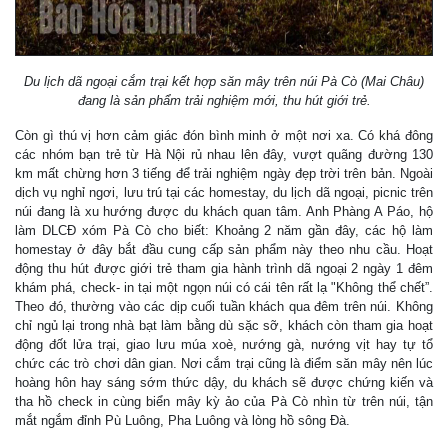
Du lịch dã ngoại cắm trại kết hợp săn mây trên núi Pà Cò (Mai Châu)
đang là sản phẩm trải nghiệm mới, thu hút giới trẻ.
Còn gì thú vị hơn cảm giác đón bình minh ở một nơi xa. Có khá đông
các nhóm bạn trẻ từ Hà Nội rủ nhau lên đây, vượt quãng đường 130
km mất chừng hơn 3 tiếng để trải nghiệm ngày đẹp trời trên bản. Ngoài
dịch vụ nghỉ ngơi, lưu trú tại các homestay, du lịch dã ngoại, picnic trên
núi đang là xu hướng được du khách quan tâm. Anh Phàng A Páo, hộ
làm DLCĐ xóm Pà Cò cho biết: Khoảng 2 năm gần đây, các hộ làm
homestay ở đây bắt đầu cung cấp sản phẩm này theo nhu cầu. Hoạt
động thu hút được giới trẻ tham gia hành trình dã ngoại 2 ngày 1 đêm
khám phá, check- in tại một ngọn núi có cái tên rất lạ "Không thể chết”.
Theo đó, thường vào các dịp cuối tuần khách qua đêm trên núi. Không
chỉ ngủ lại trong nhà bạt làm bằng dù sặc sỡ, khách còn tham gia hoạt
động đốt lửa trại, giao lưu múa xoè, nướng gà, nướng vịt hay tự tổ
chức các trò chơi dân gian. Nơi cắm trại cũng là điểm săn mây nên lúc
hoàng hôn hay sáng sớm thức dậy, du khách sẽ được chứng kiến và
tha hồ check in cùng biển mây kỳ ảo của Pà Cò nhìn từ trên núi, tận
mắt ngắm đỉnh Pù Luông, Pha Luông và lòng hồ sông Đà.