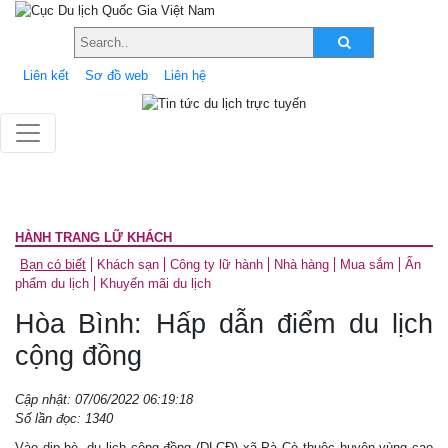
Liên kết
Sơ đồ web
Liên hệ
HÀNH TRANG LỮ KHÁCH
Bạn có biết
Khách sạn
Công ty lữ hành
Nhà hàng
Mua sắm
Ấn
phẩm du lịch
Khuyến mãi du lịch
Hòa Bình: Hấp dẫn điểm du lịch
cộng đồng
Cập nhật: 07/06/2022 06:19:18
Số lần đọc: 1340
Vào dịp hè, du lịch cộng đồng (DLCĐ) xã Pà Cò thuộc huyện vùng cao