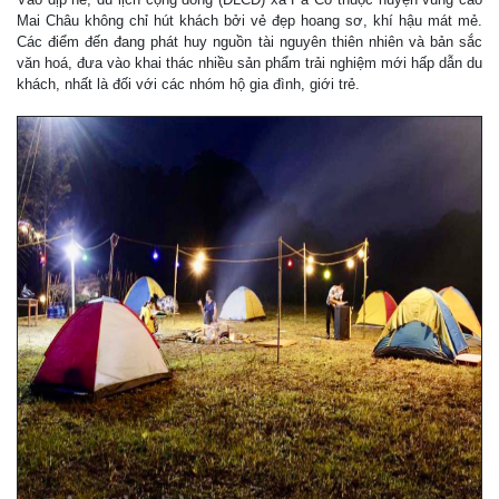
Mai Châu không chỉ hút khách bởi vẻ đẹp hoang sơ, khí hậu mát mẻ.
Các điểm đến đang phát huy nguồn tài nguyên thiên nhiên và bản sắc
văn hoá, đưa vào khai thác nhiều sản phẩm trải nghiệm mới hấp dẫn du
khách, nhất là đối với các nhóm hộ gia đình, giới trẻ.