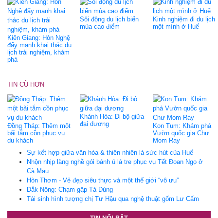
Sôi động du lịch biển
Kinh nghiệm đi du lịch
mùa cao điểm
một mình ở Huế
Kiên Giang: Hòn Nghệ
đẩy mạnh khai thác du
lịch trải nghiệm, khám
phá
TIN CŨ HƠN
Khánh Hòa: Đi bộ giữa
đại dương
Đồng Tháp: Thêm một
Kon Tum: Khám phá
bãi tắm cồn phục vụ
Vườn quốc gia Chư
du khách
Mom Ray
Sự kết hợp giữa văn hóa & thiên nhiên là sức hút của Huế
Nhộn nhịp làng nghề gói bánh ú lá tre phục vụ Tết Đoan Ngọ ở
Cà Mau
Hòn Thơm - Vẻ đẹp siêu thực và một thế giới “vô ưu”
Đắk Nông: Chạm gặp Tà Đùng
Tái sinh hình tượng chị Tư Hậu qua nghệ thuật gốm Lư Cấm