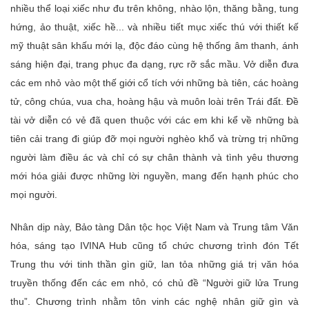
nhiều thể loại xiếc như đu trên không, nhào lộn, thăng bằng, tung
hứng, ảo thuật, xiếc hề... và nhiều tiết mục xiếc thú với thiết kế
mỹ thuật sân khấu mới lạ, độc đáo cùng hệ thống âm thanh, ánh
sáng hiện đại, trang phục đa dạng, rực rỡ sắc mầu. Vở diễn đưa
các em nhỏ vào một thế giới cổ tích với những bà tiên, các hoàng
tử, công chúa, vua cha, hoàng hậu và muôn loài trên Trái đất. Ðề
tài vở diễn có vẻ đã quen thuộc với các em khi kể về những bà
tiên cải trang đi giúp đỡ mọi người nghèo khổ và trừng trị những
người làm điều ác và chỉ có sự chân thành và tình yêu thương
mới hóa giải được những lời nguyền, mang đến hạnh phúc cho
mọi người.
Nhân dịp này, Bảo tàng Dân tộc học Việt Nam và Trung tâm Văn
hóa, sáng tạo IVINA Hub cũng tổ chức chương trình đón Tết
Trung thu với tinh thần gìn giữ, lan tỏa những giá trị văn hóa
truyền thống đến các em nhỏ, có chủ đề “Người giữ lửa Trung
thu”. Chương trình nhằm tôn vinh các nghệ nhân giữ gìn và