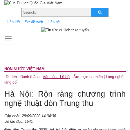
Liên kết
Sơ đồ web
Liên hệ
NON NƯỚC VIỆT NAM
Di tích - Danh thắng
Văn hóa - Lễ hội
Ẩm thực ba miền
Làng nghề,
làng cổ
Hà Nội: Rộn ràng chương trình
nghệ thuật đón Trung thu
Cập nhật: 28/09/2020 14:34:36
Số lần đọc: 1541
Ðón rằm Trung thu 2020, tại Hà Nội diễn ra nhiều chương trình nghệ