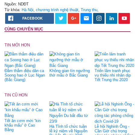
Nguồn: NDĐT
Từ khóa:
Hà Nội
,
chương trình nghệ thuật
,
Trung thu
,
FACEBOOK
CÙNG CHUYÊN MỤC
TIN MỚI HƠN
Đằm thắm điệu dân ca
Không gian tín ngưỡng
Triển lãm tranh phục
Soong hao ở Lục Ngạn
thờ mẫu ở Bắc Giang
vụ thiếu nhi nhân dịp
(Bắc Giang)
Tết Trung thu 2020
TIN CŨ HƠN
Tết ăn cơm mới “kin
khẩu mấu” ở Cao
Hà Tĩnh tổ chức tuần
Lễ hội Nghinh Ông -
Bằng
lễ kỷ niệm về Nguyễn
Cần Giờ chú trọng