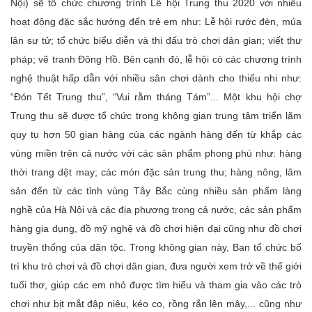
Nội) sẽ tổ chức chương trình Lễ hội Trung thu 2020 với nhiều
hoạt động đặc sắc hướng đến trẻ em như: Lễ hội rước đèn, múa
lân sư tử; tổ chức biểu diễn và thi đấu trò chơi dân gian; viết thư
pháp; vẽ tranh Ðông Hồ. Bên cạnh đó, lễ hội có các chương trình
nghệ thuật hấp dẫn với nhiều sân chơi dành cho thiếu nhi như:
“Ðón Tết Trung thu”, “Vui rằm tháng Tám”... Một khu hội chợ
Trung thu sẽ được tổ chức trong không gian trung tâm triển lãm
quy tụ hơn 50 gian hàng của các ngành hàng đến từ khắp các
vùng miền trên cả nước với các sản phẩm phong phú như: hàng
thời trang dệt may; các món đặc sản trung thu; hàng nông, lâm
sản đến từ các tỉnh vùng Tây Bắc cùng nhiều sản phẩm làng
nghề của Hà Nội và các địa phương trong cả nước, các sản phẩm
hàng gia dụng, đồ mỹ nghệ và đồ chơi hiện đại cũng như đồ chơi
truyền thống của dân tộc. Trong không gian này, Ban tổ chức bố
trí khu trò chơi và đồ chơi dân gian, đưa người xem trở về thế giới
tuổi thơ, giúp các em nhỏ được tìm hiểu và tham gia vào các trò
chơi như bịt mắt đập niêu, kéo co, rồng rắn lên mây,... cũng như