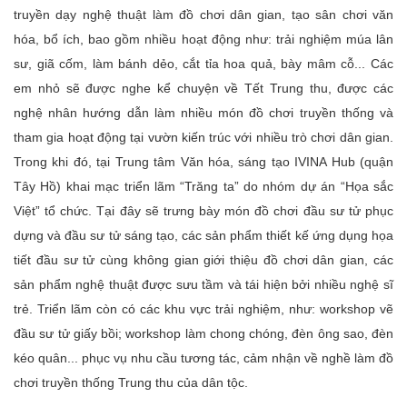
truyền dạy nghệ thuật làm đồ chơi dân gian, tạo sân chơi văn
hóa, bổ ích, bao gồm nhiều hoạt động như: trải nghiệm múa lân
sư, giã cốm, làm bánh dẻo, cắt tỉa hoa quả, bày mâm cỗ... Các
em nhỏ sẽ được nghe kể chuyện về Tết Trung thu, được các
nghệ nhân hướng dẫn làm nhiều món đồ chơi truyền thống và
tham gia hoạt động tại vườn kiến trúc với nhiều trò chơi dân gian.
Trong khi đó, tại Trung tâm Văn hóa, sáng tạo IVINA Hub (quận
Tây Hồ) khai mạc triển lãm “Trăng ta” do nhóm dự án “Họa sắc
Việt” tổ chức. Tại đây sẽ trưng bày món đồ chơi đầu sư tử phục
dựng và đầu sư tử sáng tạo, các sản phẩm thiết kế ứng dụng họa
tiết đầu sư tử cùng không gian giới thiệu đồ chơi dân gian, các
sản phẩm nghệ thuật được sưu tầm và tái hiện bởi nhiều nghệ sĩ
trẻ. Triển lãm còn có các khu vực trải nghiệm, như: workshop vẽ
đầu sư tử giấy bồi; workshop làm chong chóng, đèn ông sao, đèn
kéo quân... phục vụ nhu cầu tương tác, cảm nhận về nghề làm đồ
chơi truyền thống Trung thu của dân tộc.