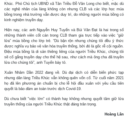
Khúc. Phó Chủ tịch UBND xã Tân Triều Đỗ Vân Long cho biết, mặc dù
các nghệ nhân của làng không còn nhưng CLB và các lớp học múa
bồng trong nhà trường vẫn được duy trì, do những người múa bồng có
kinh nghiệm truyền dạy.
Hiện nay, các anh Nguyễn Huy Tuyển và Bùi Văn Đạt là hai trong số
những thành viên cốt cán trong CLB tham gia trực tiếp vào việc “giữ
lửa” múa bồng cho lớp trẻ. “Dù bận rộn nhưng chúng tôi đều ý thức
được nghĩa vụ bảo vệ văn hóa truyền thống, bởi đó là gốc rễ cội nguồn.
Điệu múa bồng là di sản thiêng liêng của người Triều Khúc, chúng tôi
sẽ cố gắng truyền dạy cho thế hệ sau, như cách mà ông cha đã truyền
lửa cho chúng tôi”, anh Tuyển bày tỏ.
Xuân Nhâm Dần 2022 đang về. Dù đại dịch có diễn biến phức tạp
nhưng dân làng Triều Khúc vẫn không quên vốn cổ. Từ cuối năm 2021
họ đã lên phương án chuẩn bị cho lễ hội đầu xuân với yêu cầu tiên
quyết là bảo đảm an toàn trước dịch Covid-19.
Dù chưa biết "việc lớn" có thành hay không nhưng quyết tâm giữ lửa
truyền thống của người Triều Khúc thật đáng trân trọng.
Hoàng Lân