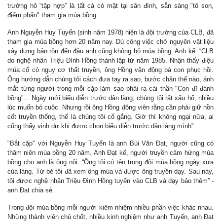
trưởng hô “tập hợp” là tất cả có mặt tại sân đình, sẵn sàng "tô son,
điểm phấn" tham gia múa bồng.
Anh Nguyễn Huy Tuyển (sinh năm 1978) hiện là đội trưởng của CLB, đã
tham gia múa bồng hơn 20 năm nay. Dù công việc chở nguyên vật liệu
xây dựng bận rộn đến đâu anh cũng không bỏ múa bồng. Anh kể: “CLB
do nghệ nhân Triệu Đình Hồng thành lập từ năm 1985. Nhận thấy điệu
múa cổ có nguy cơ thất truyền, ông Hồng vận động bà con phục hồi.
Ông hướng dẫn chúng tôi cách đưa tay ra sao, bước chân thế nào, ánh
mắt từng người trong mỗi cặp làm sao phải ra cái thần "Con đĩ đánh
bồng"... Ngày mới biểu diễn trước dân làng, chúng tôi rất xấu hổ, nhiều
lúc muốn bỏ cuộc. Nhưng rồi ông Hồng động viên rằng cần phải giữ hồn
cốt truyền thống, thế là chúng tôi cố gắng. Giờ thì không ngại nữa, ai
cũng thấy vinh dự khi được chọn biểu diễn trước dân làng mình”.
"Bắt cặp" với Nguyễn Huy Tuyển là anh Bùi Văn Đạt, người cũng có
thâm niên múa bồng 20 năm. Anh Đạt kể, người truyền cảm hứng múa
bồng cho anh là ông nội. “Ông tôi có tên trong đội múa bồng ngày xưa
của làng. Từ bé tôi đã xem ông múa và được ông truyền dạy. Sau này,
tôi được nghệ nhân Triệu Đình Hồng tuyển vào CLB và dạy bảo thêm” -
anh Đạt chia sẻ.
Trong đội múa bồng mỗi người kiêm nhiệm nhiều phần việc khác nhau.
Những thành viên chủ chốt, nhiều kinh nghiệm như anh Tuyển, anh Đạt