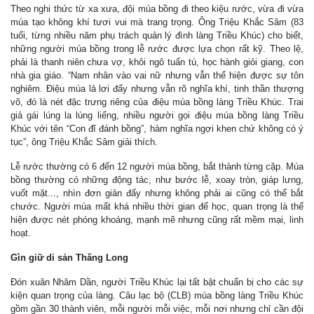
Theo nghi thức từ xa xưa, đội múa bồng đi theo kiệu rước, vừa đi vừa
múa tạo không khí tươi vui mà trang trọng. Ông Triệu Khắc Sâm (83
tuổi, từng nhiều năm phụ trách quản lý đình làng Triều Khúc) cho biết,
những người múa bồng trong lễ rước được lựa chọn rất kỹ. Theo lệ,
phải là thanh niên chưa vợ, khôi ngô tuấn tú, học hành giỏi giang, con
nhà gia giáo. “Nam nhân vào vai nữ nhưng vẫn thể hiện được sự tôn
nghiêm. Điệu múa lả lơi đấy nhưng vẫn rõ nghĩa khí, tinh thần thượng
võ, đó là nét đặc trưng riêng của điệu múa bồng làng Triều Khúc. Trai
giả gái lúng la lúng liếng, nhiều người gọi điệu múa bồng làng Triều
Khúc với tên “Con đĩ đánh bồng”, hàm nghĩa ngợi khen chứ không có ý
tục”, ông Triệu Khắc Sâm giải thích.
Lễ rước thường có 6 đến 12 người múa bồng, bắt thành từng cặp. Múa
bồng thường có những động tác, như bước lễ, xoay tròn, giáp lưng,
vuốt mặt..., nhìn đơn giản đấy nhưng không phải ai cũng có thể bắt
chước. Người múa mất khá nhiều thời gian để học, quan trọng là thể
hiện được nét phóng khoáng, mạnh mẽ nhưng cũng rất mềm mại, linh
hoạt.
Gìn giữ di sản Thăng Long
Đón xuân Nhâm Dần, người Triều Khúc lại tất bật chuẩn bị cho các sự
kiện quan trọng của làng. Câu lạc bộ (CLB) múa bồng làng Triều Khúc
gồm gần 30 thành viên, mỗi người mỗi việc, mỗi nơi nhưng chỉ cần đội