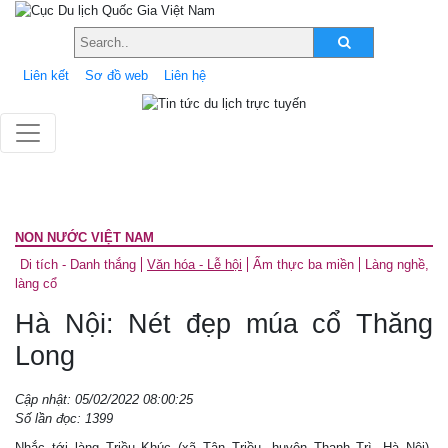
Liên kết
Sơ đồ web
Liên hệ
NON NƯỚC VIỆT NAM
Di tích - Danh thắng
Văn hóa - Lễ hội
Ẩm thực ba miền
Làng nghề,
làng cổ
Hà Nội: Nét đẹp múa cổ Thăng
Long
Cập nhật: 05/02/2022 08:00:25
Số lần đọc: 1399
Nhắc tới làng Triều Khúc (xã Tân Triều, huyện Thanh Trì, Hà Nội),