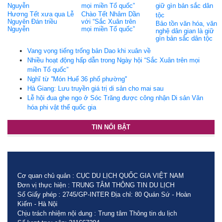
Hương Tết xưa qua Lễ
Chào Tết Nhâm Dần
Nguyên Đán triều
với “Sắc Xuân trên
Bảo tồn văn hóa, văn
Nguyễn
mọi miền Tổ quốc”
nghệ dân gian là giữ
gìn bản sắc dân tộc
Vang vọng tiếng trống bản Dao khi xuân về
Nhiều hoạt động hấp dẫn trong Ngày hội “Sắc Xuân trên mọi
miền Tổ quốc”
Nghĩ từ ''Món Huế 36 phố phường''
Hà Giang: Lưu truyền giá trị di sản cho mai sau
Lễ hội đua ghe ngo ở Sóc Trăng được công nhận Di sản Văn
hóa phi vật thể quốc gia
TIN NỔI BẬT
Cơ quan chủ quản : CỤC DU LỊCH QUỐC GIA VIỆT NAM
Đơn vị thực hiện : TRUNG TÂM THÔNG TIN DU LỊCH
Số Giấy phép : 2745/GP-INTER Địa chỉ: 80 Quán Sứ - Hoàn
Kiếm - Hà Nội
Chịu trách nhiệm nội dung : Trung tâm Thông tin du lịch