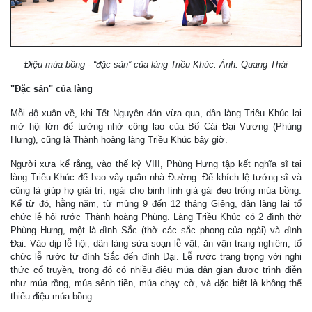
Điệu múa bồng - “đặc sản” của làng Triều Khúc. Ảnh: Quang Thái
"Đặc sản" của làng
Mỗi độ xuân về, khi Tết Nguyên đán vừa qua, dân làng Triều Khúc lại
mở hội lớn để tưởng nhớ công lao của Bố Cái Đại Vương (Phùng
Hưng), cũng là Thành hoàng làng Triều Khúc bây giờ.
Người xưa kể rằng, vào thế kỷ VIII, Phùng Hưng tập kết nghĩa sĩ tại
làng Triều Khúc để bao vây quân nhà Đường. Để khích lệ tướng sĩ và
cũng là giúp họ giải trí, ngài cho binh lính giả gái đeo trống múa bồng.
Kể từ đó, hằng năm, từ mùng 9 đến 12 tháng Giêng, dân làng lại tổ
chức lễ hội rước Thành hoàng Phùng. Làng Triều Khúc có 2 đình thờ
Phùng Hưng, một là đình Sắc (thờ các sắc phong của ngài) và đình
Đại. Vào dịp lễ hội, dân làng sửa soạn lễ vật, ăn vận trang nghiêm, tổ
chức lễ rước từ đình Sắc đến đình Đại. Lễ rước trang trọng với nghi
thức cổ truyền, trong đó có nhiều điệu múa dân gian được trình diễn
như múa rồng, múa sênh tiền, múa chạy cờ, và đặc biệt là không thể
thiếu điệu múa bồng.