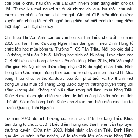
còn phải lo khâu hậu cần. Anh Đạt đảm nhiệm phần trang điểm cho cả
đội. “Trước kia mọi người tự tô vẽ nhưng chỉ qua loa thôi, chủ yếu
mượn son phấn của mẹ, chị, em gái. Giờ thì CLB biểu diễn thường
xuyên nên chúng tôi có đồ nghề trang điểm và biết cách tự trang điểm
thật đẹp” - anh Đạt cho hay.
Chị Triệu Thị Vân Ánh, cán bộ văn hóa xã Tân Triều cho biết: Từ năm
2010 xã Tân Triều đã cùng Nghệ nhân dân gian Triệu Đình Hồng tổ
chức lớp học múa bồng tại Trường THCS Tân Triều. Mỗi lớp kéo dài 2
- 3 tháng, mỗi tuần 2 buổi. Những học sinh có kỹ năng được chọn vào
CLB để biểu diễn trong các sự kiện của làng. Năm 2015, Hội Văn nghệ
dân gian Hà Nội chính thức công nhận CLB do nghệ nhân Triệu Đình
Hồng làm Chủ nhiệm, đồng thời bảo trợ về chuyên môn cho CLB. Múa
bồng Triều Khúc vì thế đã được bảo tồn, phát triển và trở thành một
trong 10 điệu múa cổ Thăng Long được duy trì thường xuyên trong đời
sống đương đại. Không chỉ biểu diễn trong hội làng, múa bồng Triều
Khúc được tham gia nhiều sự kiện, lễ hội quảng bá văn hóa, du lịch
Thủ đô. Đội múa bồng Triều Khúc còn được mời biểu diễn giao lưu tại
Tuyên Quang, Thái Nguyên...
Từ năm 2020, do ảnh hưởng của dịch Covid-19, hội làng Triều Khúc
tạm dừng tổ chức. CLB ít biểu diễn nhưng các thành viên vẫn tập luyện
thường xuyên. Giữa năm 2020, Nghệ nhân dân gian Triệu Đình Hồng
qua đời vì bệnh hiểm nghèo, đó là tổn thất lớn của múa bồng Triều