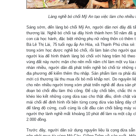
Làng nghề bó chổi Mỹ An tạo việc làm cho nhiều l
Sáng sớm, đến làng bó chổi Mỹ An, người dân nơi đây đã tất
thương lái. Nghề bó chổi tại đây hình thành hơn 50 năm đã g
con cái học hành, đặc biệt những phụ nữ nông thôn có thêm 
Bà Lê Thị Lài, 75 tuổi ngụ ấp An Hòa, xã Thạnh Phú chia sẻ
trong xóm học được nghề bó chổi, rồi làm bán cho người qua
người kia để hình thành làng bó chổi với hàng trăm hộ the
vùng đất này nước mặn cho nên mỗi năm chỉ làm một vụ lúa 
nhàn nhiều, người dân đã phát triển nghề bó chổi từ những 
địa phương để kiếm thêm thu nhập. Sản phẩm làm ra phải 
mới có thương lái thu mua rồi bỏ mối khắp nơi. Do nguyên liệ
cho nên nhiều người trong xóm phát triển nghề để đưa sản p
đoạn bó chổi đều làm thủ công. Để cây chổi bền, chắc thì 
khéo léo kết những cọng dừa sao cho thật đều, dính chặt và
mái chổi để định hình rồi bện từng cọng dừa vào bằng dây c
để tăng độ cứng, cuối cùng là cắt đầu cán chổi bằng máy v
người thợ lành nghề mất khoảng 10 phút để làm ra một cây c
2.000 đồng.
Trước đây, người dân sử dụng nguyên liệu là cọng dừa sẵn c
nên phải mua từ vùng Mỏ Cày, Giồng Trôm về sản xuất. Hiện