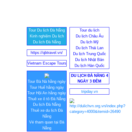
Tour Du lịch Đà Nẵng
Tour du lịch
Kinh nghiệm Du lịch
Du lịch Châu Âu
Du lịch Đà Nẵng
Du lịch Mỹ
Du lịch Thái Lan
https://qbtravel.vn/
Du lịch Trung Quốc
Du lịch Nhật Bản
Vietnam Escape Tours
Du lịch Hàn Quốc
DU LỊCH ĐÀ NẴNG 4
NGÀY 3 ĐÊM
Tour Bà Nà hằng ngày
Tour Huế hằng ngày
tripday.vn
Tour Hội An hằng ngày
Thuê xe ô tô Đà Nẵng
Du lịch Đà Nẵng
Thuê xe du lịch Đà
Nẵng
Vé tham quan tại Đà
Nẵng