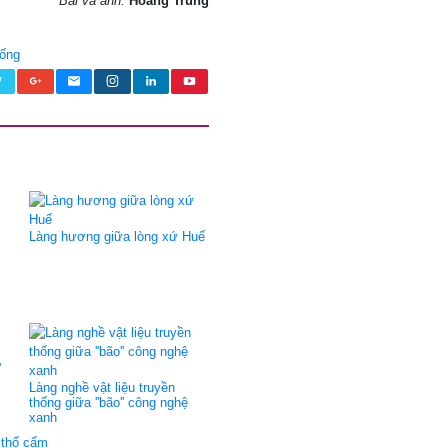
Bài và ảnh:
Hoàng Trung
hống
Làng hương giữa lòng xứ Huế
'
Làng nghề vật liệu truyền
thống giữa ''bão'' công nghệ
xanh
 thổ cẩm