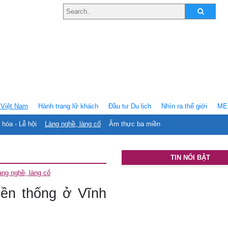
Việt Nam
Hành trang lữ khách
Ðầu tư Du lịch
Nhìn ra thế giới
ME
 hóa - Lễ hội
Làng nghề, làng cổ
Ẩm thực ba miền
TIN NỔI BẬT
àng nghề, làng cổ
uyền thống ở Vĩnh