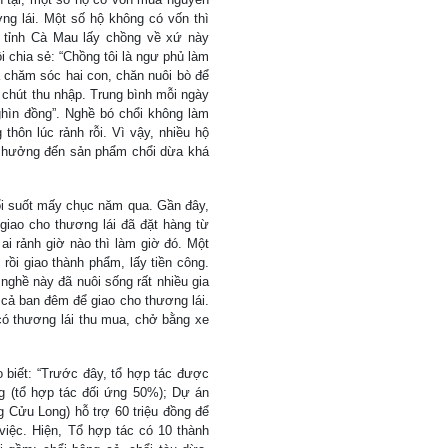
ơng lái. Một số hộ không có vốn thì
 tỉnh Cà Mau lấy chồng về xứ này
 chia sẻ: “Chồng tôi là ngư phủ làm
à chăm sóc hai con, chăn nuôi bò để
m chút thu nhập. Trung bình mỗi ngày
hìn đồng”. Nghề bó chổi không làm
hôn lúc rảnh rỗi. Vì vậy, nhiều hộ
h hưởng đến sản phẩm chổi dừa khá
i suốt mấy chục năm qua. Gần đây,
iao cho thương lái đã đặt hàng từ
ai rảnh giờ nào thì làm giờ đó. Một
rồi giao thành phẩm, lấy tiền công.
nghề này đã nuôi sống rất nhiều gia
 cả ban đêm để giao cho thương lái.
có thương lái thu mua, chở bằng xe
 biết: “Trước đây, tổ hợp tác được
g (tổ hợp tác đối ứng 50%); Dự án
 Cửu Long) hỗ trợ 60 triệu đồng để
việc. Hiện, Tổ hợp tác có 10 thành