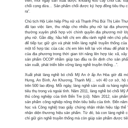
viên, mỗi ngày sản xuất được khoảng 400 cây chổi các loại
chổi cọng dừa… Sản phẩm chổi được ký hợp đồng tiêu thụ ch
ra”.
Chủ tịch Hội Liên hiệp Phụ nữ xã Thạnh Phú Bùi Thị Liên Thư
đã tạo việc làm, thu nhập cho nhiều phụ nữ tại địa phươ
thường xuyên phối hợp với chính quyền địa phương mở lớp
phụ nữ. Gần đây, hầu hết chị em đều rành nghề nên chủ yếu
để tiếp tục giữ gìn và phát triển làng nghề truyền thống của
một tổ hợp tác của các chị em liên kết lại với nhau để phát 
của địa phương trong thời gian tới nâng lên hợp tác xã, xây
sản phẩm OCOP nhằm giúp tạo đầu ra ổn định cho sản phẩm
sản xuất, phát triển bền vững làng nghề truyền thống...”.
Xuất phát làng nghề bó chổi Mỹ An ở ấp An Hòa giờ đã mở
Hưng, An Bình, An Khương, Thạnh Mỹ… với 40 cơ sở, hộ sả
trên 500 lao động. Mỗi ngày, làng nghề sản xuất ra hàng ng
tiêu thụ trong và ngoài tỉnh. Năm 2011, làng nghề bó chổi Mỹ
thủ công nghiệp của tỉnh Bến Tre (cũ). Năm 2012, sản phẩ
sản phẩm công nghiệp nông thôn tiêu biểu của tỉnh. Đến năm
học và Công nghệ) trao giấy chứng nhận nhãn hiệu tập thể 
nhận diện thương hiệu sản phẩm. Từ đó, bà con làng nghề c
chỉ giữ gìn nghề truyền thống mà còn giúp sản phẩm được tiê