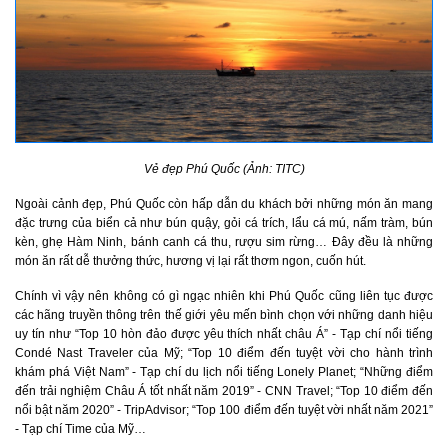
Vẻ đẹp Phú Quốc (Ảnh: TITC)
Ngoài cảnh đẹp, Phú Quốc còn hấp dẫn du khách bởi những món ăn mang
đặc trưng của biển cả như bún quậy, gỏi cá trích, lẩu cá mú, nấm tràm, bún
kèn, ghẹ Hàm Ninh, bánh canh cá thu, rượu sim rừng… Đây đều là những
món ăn rất dễ thưởng thức, hương vị lại rất thơm ngon, cuốn hút.
Chính vì vậy nên không có gì ngạc nhiên khi Phú Quốc cũng liên tục được
các hãng truyền thông trên thế giới yêu mến bình chọn với những danh hiệu
uy tín như “Top 10 hòn đảo được yêu thích nhất châu Á” - Tạp chí nổi tiếng
Condé Nast Traveler của Mỹ; “Top 10 điểm đến tuyệt vời cho hành trình
khám phá Việt Nam” - Tạp chí du lịch nổi tiếng Lonely Planet; “Những điểm
đến trải nghiệm Châu Á tốt nhất năm 2019” - CNN Travel; “Top 10 điểm đến
nổi bật năm 2020” - TripAdvisor; “Top 100 điểm đến tuyệt vời nhất năm 2021”
- Tạp chí Time của Mỹ…