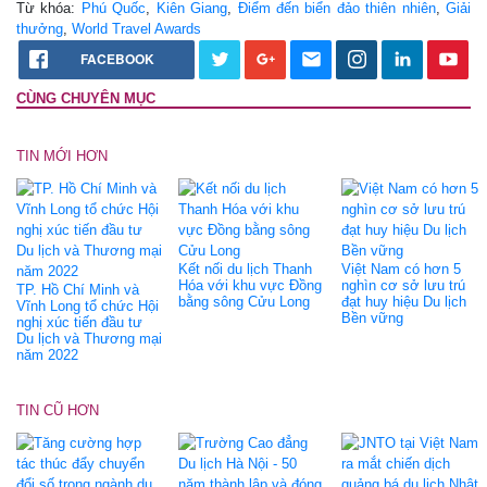
Từ khóa:
Phú Quốc
,
Kiên Giang
,
Điểm đến biển đảo thiên nhiên
,
Giải
thưởng
,
World Travel Awards
FACEBOOK
CÙNG CHUYÊN MỤC
TIN MỚI HƠN
Kết nối du lịch Thanh
Việt Nam có hơn 5
Hóa với khu vực Đồng
nghìn cơ sở lưu trú
TP. Hồ Chí Minh và
bằng sông Cửu Long
đạt huy hiệu Du lịch
Vĩnh Long tổ chức Hội
Bền vững
nghị xúc tiến đầu tư
Du lịch và Thương mại
năm 2022
TIN CŨ HƠN