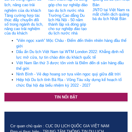
JNTO tại Việt Nam ra
mắt chiến dịch quảng
Tăng cường hợp tác
Trường Cao đẳng Du
bá du lịch Nhật Bản
thúc đẩy chuyển đổi
lịch Hà Nội - 50 năm
số trong ngành du lịch,
thành lập và đóng góp
nâng cao trải nghiệm
cho sự nghiệp đào tạo
của du khách
du lịch nước nhà
“Viên ngọc xanh” Mộc Châu - Điểm đến thiên nhiên hàng đầu thế
giới
Dấu ấn Du lịch Việt Nam tại WTM London 2022: Khẳng định nỗ
lực mở cửa, tự tin chào đón du khách quốc tế
Việt Nam lần thứ 3 được tôn vinh là Điểm đến di sản hàng đầu
thế giới
Ninh Bình - Vẻ đẹp hoang sơ tựa viên ngọc quý giữa đất trời
Hiệp hội Du lịch tỉnh Bà Rịa - Vũng Tàu xây dựng kế hoạch tổ
chức Đại hội đại biểu nhiệm kỳ 2022 - 2027
TIN NỔI BẬT
Cơ quan chủ quản : CỤC DU LỊCH QUỐC GIA VIỆT NAM
Đơn vị thực hiện : TRUNG TÂM THÔNG TIN DU LỊCH