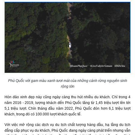
Phú Quốc với gam màu xanh tươi mát của những cánh rừng nguyên sinh
rộng lớn
Hòn đảo xinh đẹp này cũng ngày càng thu hút nhiều du khách. Chỉ trong 4
năm 2016 - 2019, lượng khách đến Phú Quốc tăng từ 1,45 triệu lượt lên tới
5,1 triệu lượt. Chín tháng đầu năm 2022, Phú Quốc đón hơn 6,1 triệu lượt
khách, trong đó có 100.000 lượt khách quốc tế.
Với việc mở rộng các dịch vụ du lịch chất lượng hàng đầu, hạ tầng du lịch
đẳng cấp phục vụ du khách, Phú Quốc đang ngày càng phát triển nhưng vẫn