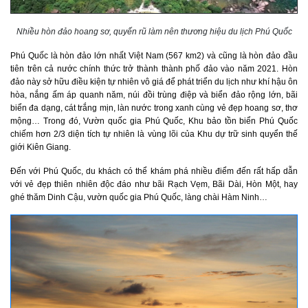
Nhiều hòn đảo hoang sơ, quyến rũ làm nên thương hiệu du lịch Phú Quốc
Phú Quốc là hòn đảo lớn nhất Việt Nam (567 km2) và cũng là hòn đảo đầu
tiên trên cả nước chính thức trở thành thành phố đảo vào năm 2021. Hòn
đảo này sở hữu điều kiện tự nhiên vô giá để phát triển du lịch như khí hậu ôn
hòa, nắng ấm áp quanh năm, núi đồi trùng điệp và biển đảo rộng lớn, bãi
biển đa dạng, cát trắng mịn, làn nước trong xanh cùng vẻ đẹp hoang sơ, thơ
mộng… Trong đó, Vườn quốc gia Phú Quốc, Khu bảo tồn biển Phú Quốc
chiếm hơn 2/3 diện tích tự nhiên là vùng lõi của Khu dự trữ sinh quyển thế
giới Kiên Giang.
Đến với Phú Quốc, du khách có thể khám phá nhiều điểm đến rất hấp dẫn
với vẻ đẹp thiên nhiên độc đáo như bãi Rạch Vẹm, Bãi Dài, Hòn Một, hay
ghé thăm Dinh Cậu, vườn quốc gia Phú Quốc, làng chài Hàm Ninh…