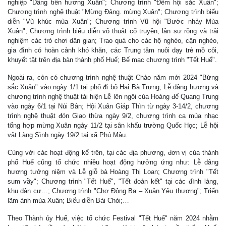
nghiệp "Dâng tiến hương Xuân"; Chương trình "Đêm hội sắc Xuân";
Chương trình nghệ thuật "Mừng Đảng. mừng Xuân"; Chương trình biểu
diễn "Vũ khúc mùa Xuân"; Chương trình Vũ hội "Bước nhảy Mùa
Xuân"; Chương trình biểu diễn võ thuật cổ truyền, lân sư rồng và trải
nghiệm các trò chơi dân gian; Trao quà cho các hộ nghèo, cận nghèo,
gia đình có hoàn cảnh khó khăn, các Trung tâm nuôi dạy trẻ mồ côi,
khuyết tật trên địa bàn thành phố Huế; Bế mạc chương trình "Tết Huế".
Ngoài ra, còn có chương trình nghệ thuật Chào năm mới 2024 "Bừng
sắc Xuân" vào ngày 1/1 tại phố đi bộ Hai Bà Trưng; Lễ dâng hương và
chương trình nghệ thuật tái hiện Lễ lên ngôi của Hoàng đế Quang Trung
vào ngày 6/1 tại Núi Bân; Hội Xuân Giáp Thìn từ ngày 3-14/2, chương
trình nghệ thuật đón Giao thừa ngày 9/2, chương trình ca múa nhạc
tổng hợp mừng Xuân ngày 11/2 tại sân khấu trường Quốc Học; Lễ hội
vật Làng Sình ngày 19/2 tại xã Phú Mậu.
Cùng với các hoạt động kể trên, tại các địa phương, đơn vị của thành
phố Huế cũng tổ chức nhiều hoạt động hưởng ứng như: Lễ dâng
hương tưởng niệm và Lễ giỗ bà Hoàng Thị Loan; Chương trình "Tết
sum vầy"; Chương trình "Tết Huế", "Tết đoàn kết" tại các đình làng,
khu dân cư…; Chương trình "Chợ Đông Ba – Xuân Yêu thương"; Triển
lãm ảnh mùa Xuân; Biểu diễn Bài Chòi;…
Theo Thành ủy Huế, việc tổ chức Festival "Tết Huế" năm 2024 nhằm