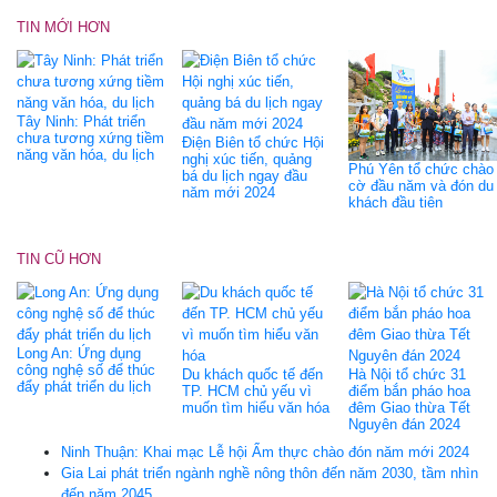
TIN MỚI HƠN
Tây Ninh: Phát triển
chưa tương xứng tiềm
Điện Biên tổ chức Hội
năng văn hóa, du lịch
nghị xúc tiến, quảng
Phú Yên tổ chức chào
bá du lịch ngay đầu
cờ đầu năm và đón du
năm mới 2024
khách đầu tiên
TIN CŨ HƠN
Long An: Ứng dụng
công nghệ số để thúc
Du khách quốc tế đến
Hà Nội tổ chức 31
đẩy phát triển du lịch
TP. HCM chủ yếu vì
điểm bắn pháo hoa
muốn tìm hiểu văn hóa
đêm Giao thừa Tết
Nguyên đán 2024
Ninh Thuận: Khai mạc Lễ hội Ẩm thực chào đón năm mới 2024
Gia Lai phát triển ngành nghề nông thôn đến năm 2030, tầm nhìn
đến năm 2045