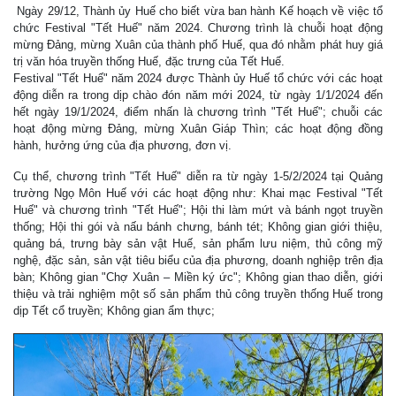
Ngày 29/12, Thành ủy Huế cho biết vừa ban hành Kế hoạch về việc tổ
chức Festival "Tết Huế" năm 2024. Chương trình là chuỗi hoạt động
mừng Đảng, mừng Xuân của thành phố Huế, qua đó nhằm phát huy giá
trị văn hóa truyền thống Huế, đặc trưng của Tết Huế.
Festival "Tết Huế" năm 2024 được Thành ủy Huế tổ chức với các hoạt
động diễn ra trong dịp chào đón năm mới 2024, từ ngày 1/1/2024 đến
hết ngày 19/1/2024, điểm nhấn là chương trình "Tết Huế"; chuỗi các
hoạt động mừng Đảng, mừng Xuân Giáp Thìn; các hoạt động đồng
hành, hưởng ứng của địa phương, đơn vị.
Cụ thể, chương trình "Tết Huế" diễn ra từ ngày 1-5/2/2024 tại Quảng
trường Ngọ Môn Huế với các hoạt động như: Khai mạc Festival "Tết
Huế" và chương trình "Tết Huế"; Hội thi làm mứt và bánh ngọt truyền
thống; Hội thi gói và nấu bánh chưng, bánh tét; Không gian giới thiệu,
quảng bá, trưng bày sản vật Huế, sản phẩm lưu niệm, thủ công mỹ
nghệ, đặc sản, sản vật tiêu biểu của địa phương, doanh nghiệp trên địa
bàn; Không gian "Chợ Xuân – Miền ký ức"; Không gian thao diễn, giới
thiệu và trải nghiệm một số sản phẩm thủ công truyền thống Huế trong
dịp Tết cổ truyền; Không gian ẩm thực;