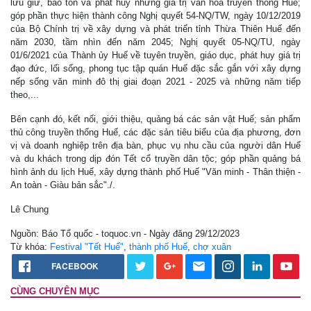
lưu giữ, bảo tồn và phát huy những giá trị văn hóa truyền thống Huế;
góp phần thực hiện thành công Nghị quyết 54-NQ/TW, ngày 10/12/2019
của Bộ Chính trị về xây dựng và phát triển tỉnh Thừa Thiên Huế đến
năm 2030, tầm nhìn đến năm 2045; Nghị quyết 05-NQ/TU, ngày
01/6/2021 của Thành ủy Huế về tuyên truyền, giáo dục, phát huy giá trị
đạo đức, lối sống, phong tục tập quán Huế đặc sắc gắn với xây dựng
nếp sống văn minh đô thị giai đoạn 2021 - 2025 và những năm tiếp
theo,...
Bên cạnh đó, kết nối, giới thiệu, quảng bá các sản vật Huế; sản phẩm
thủ công truyền thống Huế, các đặc sản tiêu biểu của địa phương, đơn
vị và doanh nghiệp trên địa bàn, phục vụ nhu cầu của người dân Huế
và du khách trong dịp đón Tết cổ truyền dân tộc; góp phần quảng bá
hình ảnh du lịch Huế, xây dựng thành phố Huế "Văn minh - Thân thiện -
An toàn - Giàu bản sắc"./.
Lê Chung
Nguồn: Báo Tổ quốc - toquoc.vn - Ngày đăng 29/12/2023
Từ khóa:
Festival "Tết Huế"
,
thành phố Huế
,
chợ xuân
FACEBOOK
CÙNG CHUYÊN MỤC