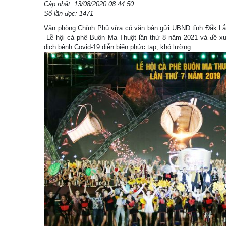
Cập nhật: 13/08/2020 08:44:50
Số lần đọc: 1471
Văn phòng Chính Phủ vừa có văn bản gửi UBND tỉnh Đắk Lắk
Lễ hội cà phê Buôn Ma Thuột lần thứ 8 năm 2021 và đề xu
dịch bệnh Covid-19 diễn biến phức tạp, khó lường.