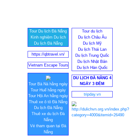
Tour Du lịch Đà Nẵng
Tour du lịch
Kinh nghiệm Du lịch
Du lịch Châu Âu
Du lịch Đà Nẵng
Du lịch Mỹ
Du lịch Thái Lan
https://qbtravel.vn/
Du lịch Trung Quốc
Du lịch Nhật Bản
Vietnam Escape Tours
Du lịch Hàn Quốc
DU LỊCH ĐÀ NẴNG 4
NGÀY 3 ĐÊM
Tour Bà Nà hằng ngày
Tour Huế hằng ngày
tripday.vn
Tour Hội An hằng ngày
Thuê xe ô tô Đà Nẵng
Du lịch Đà Nẵng
Thuê xe du lịch Đà
Nẵng
Vé tham quan tại Đà
Nẵng