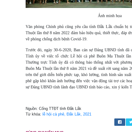
Ảnh minh họa
Văn phòng Chính phủ cũng yêu cầu tỉnh Đắk Lắk chuẩn bị t
Thuột lần thứ 8 năm 2022 đảm bảo hiệu quả, thiết thực, đáp ứ
về phòng chống dịch bệnh Covid-19.
Trước đó, ngày 30-6-2020, Ban cán sự Đảng UBND tỉnh đã c
Tỉnh ủy về việc tổ chức Lễ hội cà phê Buôn Ma Thuột lần
Thường trực Tỉnh ủy đã có thông báo thống nhất với phương
Buôn Ma Thuột lần thứ 8 năm 2021 và đề xuất rời sang năm 2
trên thế giới diễn biến phức tạp, khó lường, tình hình sản xuấ
phê gặp khó khăn ảnh hưởng đến việc vận động tài trợ các ho
sự Đảng UBND tỉnh lãnh đạo UBND tỉnh báo cáo, xin ý kiến 
Nguồn: Cổng TTĐT tỉnh Đắk Lắk
Từ khóa:
lễ hội cà phê, Đắk Lắk, 2021