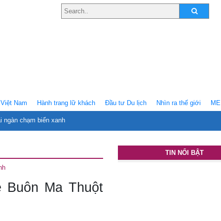
Việt Nam
Hành trang lữ khách
Ðầu tư Du lịch
Nhìn ra thế giới
ME
ại ngàn chạm biển xanh
TIN NỔI BẬT
nh
ê Buôn Ma Thuột