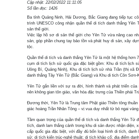
Cập nhật: 22/02/2022 11:11:05
Số lần đọc: 1426
Ba tỉnh Quảng Ninh, Hải Dương, Bắc Giang đang tiếp tục cô
trình UNESCO công nhận quần thể di tích danh thắng Yên Tử 
sản thế giới.
Việc lập hồ sơ di sản thế giới cho Yên Tử vừa nâng cao nhậ
sản, góp phần chung tay bảo tồn và phát huy di sản, xây d
tộc.
Quần thể di tích và danh thắng Yên Tử là một hệ thống hơn 7
cụm di tích lịch sử quốc gia đặc biệt gồm: Khu di tích lịch
Uông Bí, Quảng Ninh), Khu di tích lịch sử nhà Trần (thị xã Đ
danh thắng Tây Yên Tử (Bắc Giang) và Khu di tich Côn Sơn-
Yên Tử gắn liền với sự ra đời, hình thành và phát triển của
nên không gian tôn giáo, văn hóa đặc trưng của Thiền phái T
Đương thời, Yên Tử là Trung tâm Phật giáo Thiền tông thuần 
giác hoàng Trần Nhân Tông – vị vua duy nhất từ bỏ ngai vàng
Tầm quan trọng của quần thể di tích và danh thắng Yên Tử đ
tích, danh lam thắng cảnh trong khu di sản được nhận diện, x
cấp quốc gia đặc biệt, với đầy đủ bốn loại hình di tích, danh
sử; di tích kiến trúc-nghệ thuật; di tích khảo cổ; địa điểm da