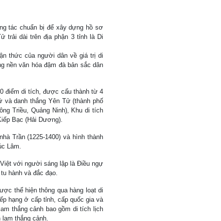
ng tác chuẩn bị để xây dựng hồ sơ
trải dài trên địa phận 3 tỉnh là Di
n thức của người dân về giá trị di
ựng nền văn hóa đậm đà bản sắc dân
0 điểm di tích, được cấu thành từ 4
 sử và danh thắng Yên Tử (thành phố
ông Triều, Quảng Ninh), Khu di tích
Kiếp Bạc (Hải Dương).
 nhà Trần (1225-1400) và hình thành
rúc Lâm.
Việt với người sáng lập là Điều ngự
 tu hành và đắc đạo.
ược thể hiện thông qua hàng loạt di
ếp hạng ở cấp tỉnh, cấp quốc gia và
 lam thắng cảnh bao gồm di tích lịch
nh lam thắng cảnh.