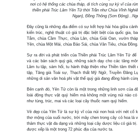
nơi có hệ thống các chùa tháp, di tích cùng sự kỳ vĩ của rừn
thiền phái Trúc Lâm Yên Tử thời Trần như Chùa Vĩnh Nghi
Ngạn), Đồng Thông (Sơn Động)...N
Đây cũng là những địa điểm có sự kết hợp hài hòa giữa cảnh 
kiến trúc, nghệ thuật có giá trị đặc biệt biệt của quốc gia
Tắm, chùa Cầm Thực, chùa Lân, chùa Giải Oan, vườn tháp
Yên, chùa Một Mái, chùa Bảo Sái, chùa Vân Tiêu, chùa Đồng
Sự ra đời và phát triển của Thiền phái Trúc Lâm Yên Tử để 
và các bản sách quý giá, những sách dạy cho các tăng môn
Lâm tu tập, sám hối, tu hành thập thiện như Thiền tâm thiết
tập, Tăng già Toái sự, Thạch thất Mỹ Ngữ, Truyền Đăng L
những di sản văn hoá phi vật thể quý giá đang đồng hành cùng
Bên cạnh đó, Yên Tử còn là một trong những linh sơn của đấ
loài động thực vật quý hiếm mà không một vùng núi nào có 
như tùng, trúc, mai và các loại cây thuốc nam quý hiếm.
Vẻ đẹp của Yên Tử là sự kỳ vĩ của núi non hoà với nét cổ k
thơ mộng của suối nước, trời mây chen trong cây cỏ hoa lá 
thảm thực vật đa dạng và những loại cây dược liệu có giá tr
được xếp là một trong 72 phúc địa của nước ta.