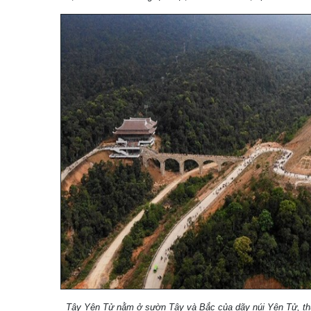
Tây Yên Tử nằm ở sườn Tây và Bắc của dãy núi Yên Tử, thu