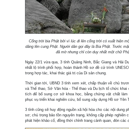
Cổng trời bia Phật bởi vì lúc đi lên cổng trời có xuất hiện 
dâng lên cung Phật. Người dân gọi đây là Bia Phật. Trước mặ
đã mờ nhưng chỉ còn duy nhất một chữ Phật
Ngày 22/1 vừa qua, 3 tỉnh Quảng Ninh, Bắc Giang và Hải D
nhất lộ trình phối hợp, hoàn thành Hồ sơ đề cử trình UNESC
trong hợp tác, khai thác giá trị của Di sản chung.
Thời gian tới, UBND 3 tỉnh xem xét, chấp thuận về chủ trư
và Thể thao, Sở Văn hóa - Thể thao và Du lịch tổ chức khai 
tích để bổ sung cơ sở khoa học, bằng chứng vật chất làm rõ
phục vụ triển khai nghiên cứu, bổ sung xây dựng Hồ sơ Yên 
3 tỉnh cũng sẽ huy động nguồn xã hội hóa cho các nội dung ph
sơ; chú trọng bảo tồn nguyên trạng, không cấp phép nghiên 
phát hiện khảo cổ, đồng thời chỉnh trang cảnh quan, đón các 