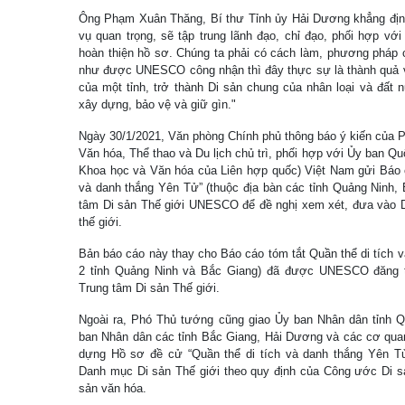
Ông Phạm Xuân Thăng, Bí thư Tỉnh ủy Hải Dương khẳng định:
vụ quan trọng, sẽ tập trung lãnh đạo, chỉ đạo, phối hợp v
hoàn thiện hồ sơ. Chúng ta phải có cách làm, phương pháp cụ 
như được UNESCO công nhận thì đây thực sự là thành quả v
của một tỉnh, trở thành Di sản chung của nhân loại và đất 
xây dựng, bảo vệ và giữ gìn."
Ngày 30/1/2021, Văn phòng Chính phủ thông báo ý kiến của
Văn hóa, Thể thao và Du lịch chủ trì, phối hợp với Ủy ban 
Khoa học và Văn hóa của Liên hợp quốc) Việt Nam gửi Báo c
và danh thắng Yên Tử” (thuộc địa bàn các tỉnh Quảng Ninh,
tâm Di sản Thế giới UNESCO để đề nghị xem xét, đưa vào D
thế giới.
Bản báo cáo này thay cho Báo cáo tóm tắt Quần thể di tích 
2 tỉnh Quảng Ninh và Bắc Giang) đã được UNESCO đăng tải
Trung tâm Di sản Thế giới.
Ngoài ra, Phó Thủ tướng cũng giao Ủy ban Nhân dân tỉnh Qu
ban Nhân dân các tỉnh Bắc Giang, Hải Dương và các cơ quan
dựng Hồ sơ đề cử “Quần thể di tích và danh thắng Yên T
Danh mục Di sản Thế giới theo quy định của Công ước Di sả
sản văn hóa.