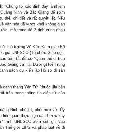
 "Chúng tôi xác định đây là nhiệm
ới Quảng Ninh và Bắc Giang để sớm
thể, chi tiết và rất quyết liệt. Nếu
ề văn hóa đã vượt khỏi không gian
nước, mà trong đó 3 tỉnh cùng nhau
 Phó Thủ tướng Vũ Đức Đam giao Bộ
Quốc gia UNESCO (Tổ chức Giáo dục,
áo tóm tắt đề cử “Quần thể di tích
 Bắc Giang và Hải Dương) tới Trung
anh sách dự kiến lập Hồ sơ di sản
và danh thắng Yên Tử (thuộc địa bàn
 trên trang thông tin điện tử của
ảng Ninh chủ trì, phối hợp với Ủy
 liên quan thực hiện các bước xây
ử” trình UNESCO xem xét, ghi vào
n Thế giới 1972 và pháp luật về di