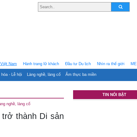
Việt Nam
Hành trang lữ khách
Ðầu tư Du lịch
Nhìn ra thế giới
ME
 hóa - Lễ hội
Làng nghề, làng cổ
Ẩm thực ba miền
TIN NỔI BẬT
àng nghề, làng cổ
 trở thành Di sản