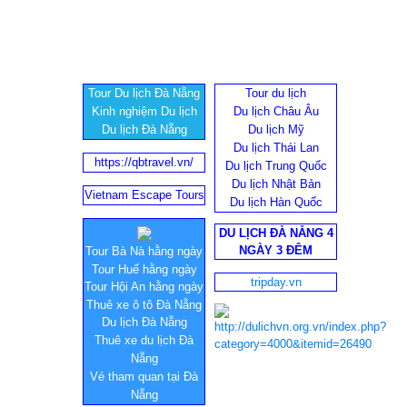
Tour Du lịch Đà Nẵng
Tour du lịch
Kinh nghiệm Du lịch
Du lịch Châu Âu
Du lịch Đà Nẵng
Du lịch Mỹ
Du lịch Thái Lan
https://qbtravel.vn/
Du lịch Trung Quốc
Du lịch Nhật Bản
Vietnam Escape Tours
Du lịch Hàn Quốc
DU LỊCH ĐÀ NẴNG 4
NGÀY 3 ĐÊM
Tour Bà Nà hằng ngày
Tour Huế hằng ngày
tripday.vn
Tour Hội An hằng ngày
Thuê xe ô tô Đà Nẵng
Du lịch Đà Nẵng
Thuê xe du lịch Đà
Nẵng
Vé tham quan tại Đà
Nẵng