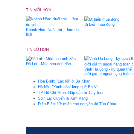
TIN MỚI HƠN
Đi biển mùa đông
Khánh Hòa: Nuôi trai… làm du
lịch
TIN CŨ HƠN
Đà Lạt - Mùa hoa anh đào
Vịnh Hạ Long - kỳ quan thế
giới giá trị ngoại hạng toàn 
Hòa Bình: ''Lạc lối'' ở Ba Khan
Hà Nội: ''Xanh hóa'' làng quê Ba Vì
TP Hồ Chí Minh: Hấp dẫn từ City tour
Sơn La: Quyến rũ Xím Vàng
Điện Biên: Về miền cao nguyên đá Tủa Chùa