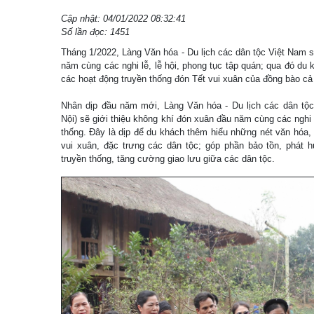
Cập nhật: 04/01/2022 08:32:41
Số lần đọc: 1451
Tháng 1/2022, Làng Văn hóa - Du lịch các dân tộc Việt Nam s
năm cùng các nghi lễ, lễ hội, phong tục tập quán; qua đó du
các hoạt động truyền thống đón Tết vui xuân của đồng bào c
Nhân dịp đầu năm mới, Làng Văn hóa - Du lịch các dân tộ
Nội) sẽ giới thiệu không khí đón xuân đầu năm cùng các nghi l
thống. Đây là dịp để du khách thêm hiểu những nét văn hóa,
vui xuân, đặc trưng các dân tộc; góp phần bảo tồn, phát h
truyền thống, tăng cường giao lưu giữa các dân tộc.