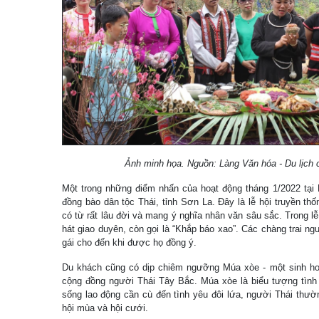
Ảnh minh họa. Nguồn: Làng Văn hóa - Du lịch 
Một trong những điểm nhấn của hoạt động tháng 1/2022 tại 
đồng bào dân tộc Thái, tỉnh Sơn La. Đây là lễ hội truyền th
có từ rất lâu đời và mang ý nghĩa nhân văn sâu sắc. Trong 
hát giao duyên, còn gọi là “Khắp báo xao”. Các chàng trai ng
gái cho đến khi được họ đồng ý.
Du khách cũng có dịp chiêm ngưỡng Múa xòe - một sinh hoạ
cộng đồng người Thái Tây Bắc. Múa xòe là biểu tượng tình 
sống lao động cần cù đến tình yêu đôi lứa, người Thái thườ
hội mùa và hội cưới.