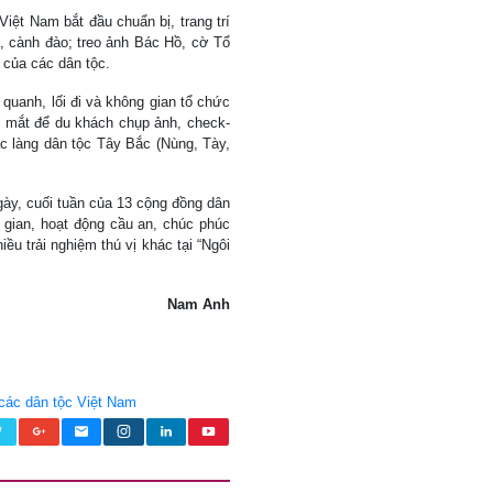
Việt Nam bắt đầu chuẩn bị, trang trí
ả, cành đào; treo ảnh Bác Hồ, cờ Tổ
 của các dân tộc.
 quanh, lối đi và không gian tổ chức
ắt mắt để du khách chụp ảnh, check-
c làng dân tộc Tây Bắc (Nùng, Tày,
gày, cuối tuần của 13 cộng đồng dân
n gian, hoạt động cầu an, chúc phúc
ều trải nghiệm thú vị khác tại “Ngôi
Nam Anh
 các dân tộc Việt Nam