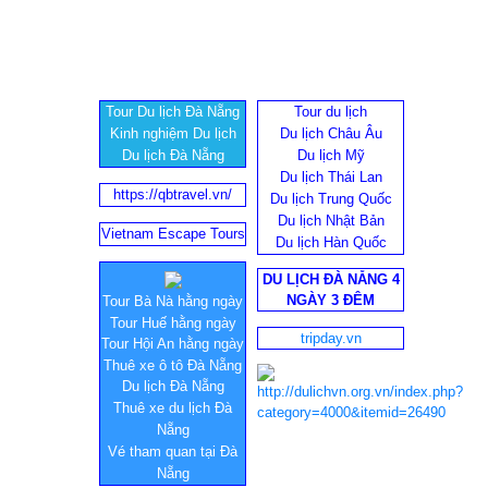
Tour Du lịch Đà Nẵng
Tour du lịch
Kinh nghiệm Du lịch
Du lịch Châu Âu
Du lịch Đà Nẵng
Du lịch Mỹ
Du lịch Thái Lan
https://qbtravel.vn/
Du lịch Trung Quốc
Du lịch Nhật Bản
Vietnam Escape Tours
Du lịch Hàn Quốc
DU LỊCH ĐÀ NẴNG 4
NGÀY 3 ĐÊM
Tour Bà Nà hằng ngày
Tour Huế hằng ngày
tripday.vn
Tour Hội An hằng ngày
Thuê xe ô tô Đà Nẵng
Du lịch Đà Nẵng
Thuê xe du lịch Đà
Nẵng
Vé tham quan tại Đà
Nẵng