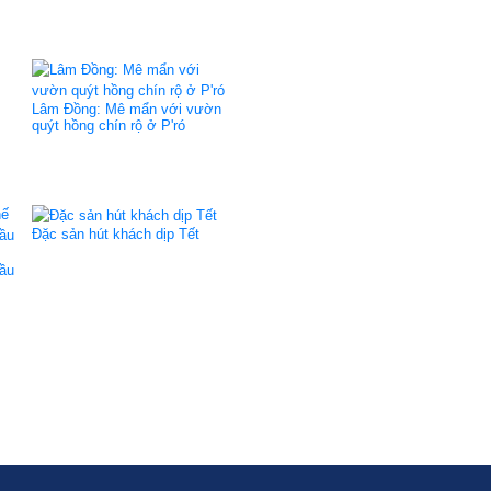
Lâm Đồng: Mê mẩn với vườn
quýt hồng chín rộ ở P'ró
Ðặc sản hút khách dịp Tết
cầu