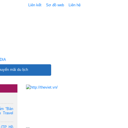
Liên kết
Sơ đồ web
Liên hệ
DIA
uyến mãi du lịch
ẩm “Bản
 Travel
 (TP. Hồ