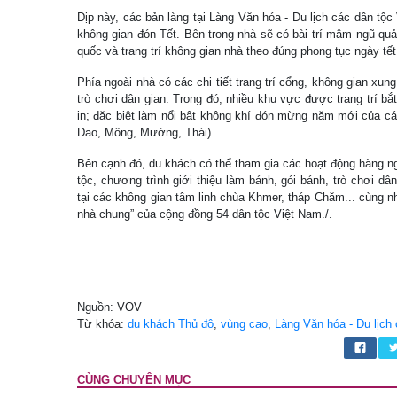
Dịp này, các bản làng tại Làng Văn hóa - Du lịch các dân tộc 
không gian đón Tết. Bên trong nhà sẽ có bài trí mâm ngũ qu
quốc và trang trí không gian nhà theo đúng phong tục ngày tết
Phía ngoài nhà có các chi tiết trang trí cổng, không gian xung
trò chơi dân gian. Trong đó, nhiều khu vực được trang trí b
in; đặc biệt làm nổi bật không khí đón mừng năm mới của cá
Dao, Mông, Mường, Thái).
Bên cạnh đó, du khách có thể tham gia các hoạt động hàng n
tộc, chương trình giới thiệu làm bánh, gói bánh, trò chơi dâ
tại các không gian tâm linh chùa Khmer, tháp Chăm... cùng nhi
nhà chung” của cộng đồng 54 dân tộc Việt Nam./.
Nguồn: VOV
Từ khóa:
du khách Thủ đô
,
vùng cao
,
Làng Văn hóa - Du lịch
CÙNG CHUYÊN MỤC