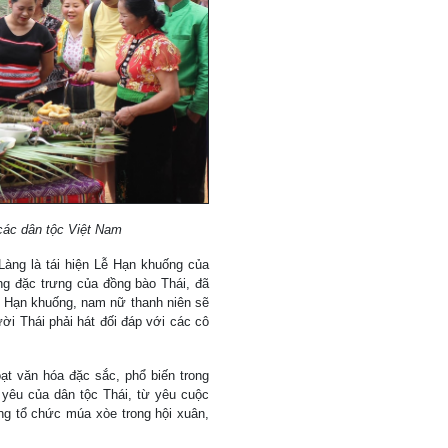
các dân tộc Việt Nam
Làng là tái hiện Lễ Hạn khuống của
ống đặc trưng của đồng bào Thái, đã
lễ Hạn khuống, nam nữ thanh niên sẽ
ười Thái phải hát đối đáp với các cô
t văn hóa đặc sắc, phổ biến trong
yêu của dân tộc Thái, từ yêu cuộc
ng tổ chức múa xòe trong hội xuân,