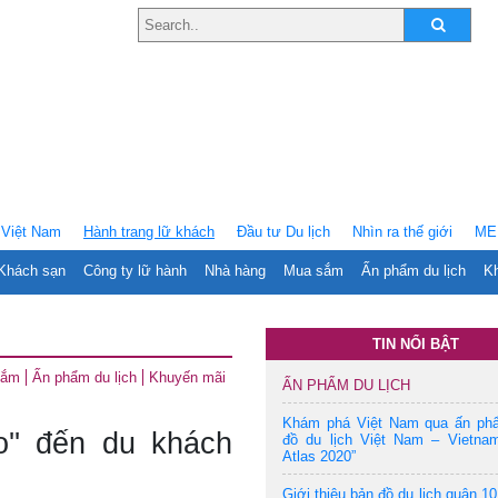
Việt Nam
Hành trang lữ khách
Ðầu tư Du lịch
Nhìn ra thế giới
ME
Khách sạn
Công ty lữ hành
Nhà hàng
Mua sắm
Ấn phẩm du lịch
Kh
TIN NỔI BẬT
sắm
Ấn phẩm du lịch
Khuyến mãi
ẤN PHẨM DU LỊCH
Khám phá Việt Nam qua ấn ph
'' đến du khách
đồ du lịch Việt Nam – Vietnam
Atlas 2020”
Giới thiệu bản đồ du lịch quận 10