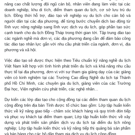
nâng cao chất lượng đội ngũ cán bộ, nhân viên đang làm việc tại các
doanh nghiệp, khu di tích, điểm tham quan du lịch, cơ sở lưu trú du
lịch. Đồng thời hỗ trợ, đào tạo về nghiệp vụ du lịch cho cán bộ và
người dân tại các địa phương, để từng bước chuyển dịch lao động từ
lĩnh vực nông nghiệp sang lĩnh vực dịch vụ du lịch, góp phần tạo sức
cạnh tranh cho du lịch Đồng Tháp trong thời gian tới. Tập trung đào tạo
các ngành nghề mà đơn vị, các địa phương đang cần để đảm bảo công
tác đào tạo nhân lực gắn với nhu cầu phát triển của ngành, đơn vị, địa
phương và xã hội.
Việc đào tạo sẽ được thực hiện theo Tiêu chuẩn kỹ năng nghề du lịch
Việt Nam kết hợp với tình hình phát triển du lịch và khả năng nhu cầu
thực tế tại địa phương, đơn vị với sự tham gia giảng dạy của các giảng
viên có kinh nghiệm tại các Trường Cao đẳng Nghề du lịch tại Thành
phố Hồ Chí Minh, các chuyên gia du lịch, giảng viên của các Trường
Đại học, Viện nghiên cứu phát triển, các nghệ nhân…
Dự kiến các lớp đào tạo cho cộng đồng tại các điểm tham quan du lịch
cộng đồng trên địa bàn Tỉnh được tổ chức bao gồm: Lớp tập huấn kiến
thức về kỹ năng giao tiếp - chăm sóc khách hàng và quy trình đón tiếp
và phục vụ khách tại điểm tham quan; Lớp tập huấn kiến thức về xây
dựng và phát triển sản phẩm dịch vụ du lịch tại điểm du lịch nông
nghiệp; Lớp tập huấn kiến thức và kỹ năng tiếp thị quảng bá sản phẩm
và bán hàng cho các hộ dân tham gia dịch vụ du lịch cộng đồng.