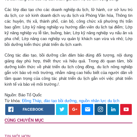
Các lớp đào tạo cho các doanh nghiệp du lịch, lữ hành, cơ sở lưu trú
du lịch, cơ sở kinh doanh dịch vụ du lịch và Phòng Văn hóa, Thông tin
các huyện, thị xã, thành phố, cán bộ, công chức xã phường thị trấn
bao gồm: Lớp kỹ năng nghiệp vụ hướng dẫn viên du lịch tại điểm; Lớp
kỹ năng nghiệp vụ lễ tân, buồng, bàn; Lớp kỹ năng nghiệp vụ nấu ăn và
pha chế; Lớp nâng cao nghiệp vụ quản lý khách sạn vừa và nhỏ; Lớp
bồi dưỡng kiến thức phát triển du lịch xanh.
Công tác đào tạo, bồi dưỡng cần đảm bảo đúng đối tượng, nội dung
giảng dạy phù hợp, thiết thực và hiệu quả. Trong đó quan tâm, bồi
dưỡng kiến thức về phát triển du lịch cộng đồng, du lịch nông nghiệp
gắn với bảo vệ môi trường, nhằm nâng cao hiểu biết của người dân về
tầm quan trọng của công tác phát triển du lịch gắn với việc phát triển
kinh tế và bảo vệ môi trường./.
Nguồn: Báo Tổ Quốc
Từ khóa:
Đồng Tháp
,
đào tạo bồi dưỡng
,
nguồn nhân lực du lịch
FACEBOOK
CÙNG CHUYÊN MỤC
TIN MỚI HƠN