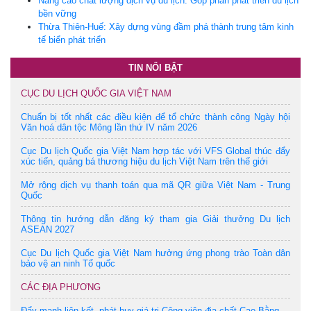
Nâng cao chất lượng dịch vụ du lịch: Góp phần phát triển du lịch
bền vững
Thừa Thiên-Huế: Xây dựng vùng đầm phá thành trung tâm kinh
tế biển phát triển
TIN NỔI BẬT
CỤC DU LỊCH QUỐC GIA VIỆT NAM
Chuẩn bị tốt nhất các điều kiện để tổ chức thành công Ngày hội
Văn hoá dân tộc Mông lần thứ IV năm 2026
Cục Du lịch Quốc gia Việt Nam hợp tác với VFS Global thúc đẩy
xúc tiến, quảng bá thương hiệu du lịch Việt Nam trên thế giới
Mở rộng dịch vụ thanh toán qua mã QR giữa Việt Nam - Trung
Quốc
Thông tin hướng dẫn đăng ký tham gia Giải thưởng Du lịch
ASEAN 2027
Cục Du lịch Quốc gia Việt Nam hưởng ứng phong trào Toàn dân
bảo vệ an ninh Tổ quốc
CÁC ĐỊA PHƯƠNG
Đẩy mạnh liên kết, phát huy giá trị Công viên địa chất Cao Bằng