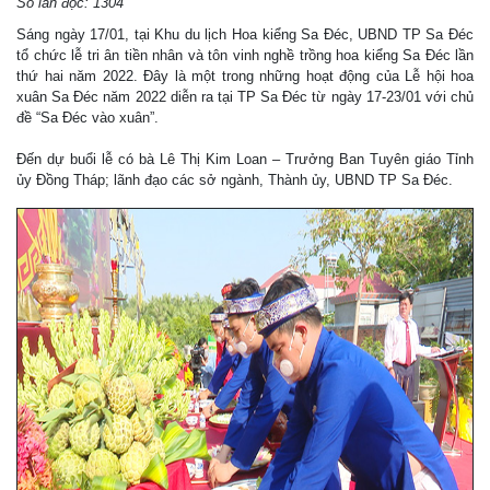
Số lần đọc: 1304
Sáng ngày 17/01, tại Khu du lịch Hoa kiểng Sa Đéc, UBND TP Sa Đéc
tổ chức lễ tri ân tiền nhân và tôn vinh nghề trồng hoa kiểng Sa Đéc lần
thứ hai năm 2022. Đây là một trong những hoạt động của Lễ hội hoa
xuân Sa Đéc năm 2022 diễn ra tại TP Sa Đéc từ ngày 17-23/01 với chủ
đề “Sa Đéc vào xuân”.
Đến dự buổi lễ có bà Lê Thị Kim Loan – Trưởng Ban Tuyên giáo Tỉnh
ủy Đồng Tháp; lãnh đạo các sở ngành, Thành ủy, UBND TP Sa Đéc.