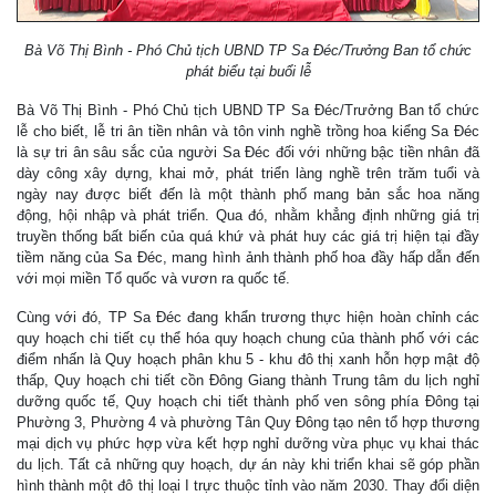
Bà Võ Thị Bình - Phó Chủ tịch UBND TP Sa Đéc/Trưởng Ban tổ chức
phát biểu tại buổi lễ
Bà Võ Thị Bình - Phó Chủ tịch UBND TP Sa Đéc/Trưởng Ban tổ chức
lễ cho biết, lễ tri ân tiền nhân và tôn vinh nghề trồng hoa kiểng Sa Đéc
là sự tri ân sâu sắc của người Sa Đéc đối với những bậc tiền nhân đã
dày công xây dựng, khai mở, phát triển làng nghề trên trăm tuổi và
ngày nay được biết đến là một thành phố mang bản sắc hoa năng
động, hội nhập và phát triển. Qua đó, nhằm khẳng định những giá trị
truyền thống bất biến của quá khứ và phát huy các giá trị hiện tại đầy
tiềm năng của Sa Đéc, mang hình ảnh thành phố hoa đầy hấp dẫn đến
với mọi miền Tổ quốc và vươn ra quốc tế.
Cùng với đó, TP Sa Đéc đang khẩn trương thực hiện hoàn chỉnh các
quy hoạch chi tiết cụ thể hóa quy hoạch chung của thành phố với các
điểm nhấn là Quy hoạch phân khu 5 - khu đô thị xanh hỗn hợp mật độ
thấp, Quy hoạch chi tiết cồn Đông Giang thành Trung tâm du lịch nghỉ
dưỡng quốc tế, Quy hoạch chi tiết thành phố ven sông phía Đông tại
Phường 3, Phường 4 và phường Tân Quy Đông tạo nên tổ hợp thương
mại dịch vụ phức hợp vừa kết hợp nghỉ dưỡng vừa phục vụ khai thác
du lịch. Tất cả những quy hoạch, dự án này khi triển khai sẽ góp phần
hình thành một đô thị loại I trực thuộc tỉnh vào năm 2030. Thay đổi diện