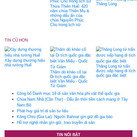
Thăng Long
Thừa Thiên Huế: 420
năm chùa Thiên Mụ &
những dấu ấn của
chúa Nguyễn Phúc
Chu trong lịch sử
TIN CŨ HƠN
Xây dựng thương hiệu
nhà rường Huế
Thăng Long tứ trấn
được xếp hạng di tích
Thăm dò khảo cổ tại
quốc gia đặc biệt
Di tích quốc gia đặc
biệt Văn Miếu - Quốc
Tử Giám
Công bố Danh mục 19 di sản văn hóa phi vật thể quốc gia
Chùa Nam Nhã (Cần Thơ) - Dấu ấn thời tiền cách mạng ở Tây
Nam Bộ
Phát huy giá trị di sản tư liệu
Kông Chro (Gia Lai): Người Bahnar gìn giữ đồ gia bảo
Hỗ trợ nghệ nhân gìn giữ, trao truyền di sản
TIN NỔI BẬT