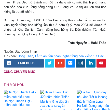
mạo TP Sa Đéc trở thành một đô thị đáng sống, một thành phố mang
bản sắc hoa của đồng bằng sông Cửu Long và đô thị du lịch với hoa
kiểng là trụ đỡ chính.
Dịp này, Thành ủy, UBND TP Sa Đéc cũng thống nhất lễ tri ân và tôn
vinh nghề trồng hoa kiểng lần thứ 3 năm Quý Mão 2023 sẽ được tổ
chức tại Khu Du lịch Cánh đồng hoa hồng Sa Đéc (khóm Tân Huề,
phường Tân Quy Đông, TP Sa Đéc).
Trúc Nguyên – Hoài Thảo
Nguồn: Báo Đồng Tháp
Từ khóa:
Đồng Tháp
,
Lễ tri ân tiền nhân
,
nghề trồng hoa kiểng Sa Đéc
FACEBOOK
CÙNG CHUYÊN MỤC
TIN MỚI HƠN
Hà Nội: Thanh Liệt -
miền quê hiếu học
Hà Nội: Dựng cây nêu
đón Tết ở Hoàng thành