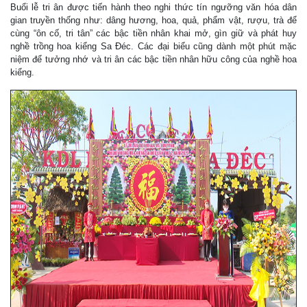
Buổi lễ tri ân được tiến hành theo nghi thức tín ngưỡng văn hóa dân
gian truyền thống như: dâng hương, hoa, quả, phẩm vật, rượu, trà để
cùng “ôn cố, tri tân” các bậc tiền nhân khai mở, gìn giữ và phát huy
nghề trồng hoa kiểng Sa Đéc. Các đại biểu cũng dành một phút mặc
niệm để tưởng nhớ và tri ân các bậc tiền nhân hữu công của nghề hoa
kiểng.