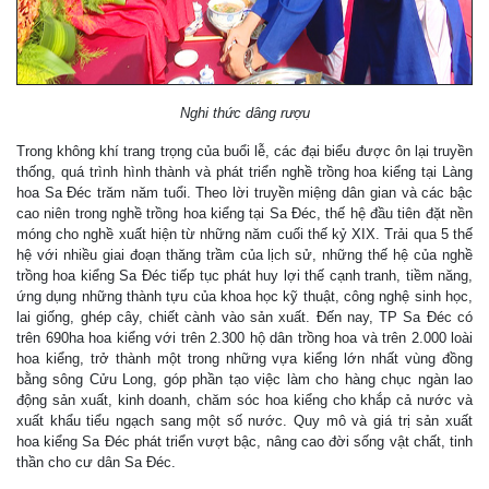
Nghi thức dâng rượu
Trong không khí trang trọng của buổi lễ, các đại biểu được ôn lại truyền
thống, quá trình hình thành và phát triển nghề trồng hoa kiểng tại Làng
hoa Sa Đéc trăm năm tuổi. Theo lời truyền miệng dân gian và các bậc
cao niên trong nghề trồng hoa kiểng tại Sa Đéc, thế hệ đầu tiên đặt nền
móng cho nghề xuất hiện từ những năm cuối thế kỷ XIX. Trải qua 5 thế
hệ với nhiều giai đoạn thăng trầm của lịch sử, những thế hệ của nghề
trồng hoa kiểng Sa Đéc tiếp tục phát huy lợi thế cạnh tranh, tiềm năng,
ứng dụng những thành tựu của khoa học kỹ thuật, công nghệ sinh học,
lai giống, ghép cây, chiết cành vào sản xuất. Đến nay, TP Sa Đéc có
trên 690ha hoa kiểng với trên 2.300 hộ dân trồng hoa và trên 2.000 loài
hoa kiểng, trở thành một trong những vựa kiểng lớn nhất vùng đồng
bằng sông Cửu Long, góp phần tạo việc làm cho hàng chục ngàn lao
động sản xuất, kinh doanh, chăm sóc hoa kiểng cho khắp cả nước và
xuất khẩu tiểu ngạch sang một số nước. Quy mô và giá trị sản xuất
hoa kiểng Sa Đéc phát triển vượt bậc, nâng cao đời sống vật chất, tinh
thần cho cư dân Sa Đéc.