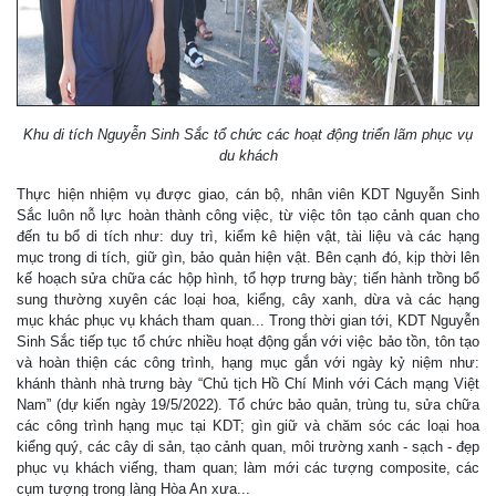
Khu di tích Nguyễn Sinh Sắc tổ chức các hoạt động triển lãm phục vụ
du khách
Thực hiện nhiệm vụ được giao, cán bộ, nhân viên KDT Nguyễn Sinh
Sắc luôn nỗ lực hoàn thành công việc, từ việc tôn tạo cảnh quan cho
đến tu bổ di tích như: duy trì, kiểm kê hiện vật, tài liệu và các hạng
mục trong di tích, giữ gìn, bảo quản hiện vật. Bên cạnh đó, kịp thời lên
kế hoạch sửa chữa các hộp hình, tổ hợp trưng bày; tiến hành trồng bổ
sung thường xuyên các loại hoa, kiểng, cây xanh, dừa và các hạng
mục khác phục vụ khách tham quan... Trong thời gian tới, KDT Nguyễn
Sinh Sắc tiếp tục tổ chức nhiều hoạt động gắn với việc bảo tồn, tôn tạo
và hoàn thiện các công trình, hạng mục gắn với ngày kỷ niệm như:
khánh thành nhà trưng bày “Chủ tịch Hồ Chí Minh với Cách mạng Việt
Nam” (dự kiến ngày 19/5/2022). Tổ chức bảo quản, trùng tu, sửa chữa
các công trình hạng mục tại KDT; gìn giữ và chăm sóc các loại hoa
kiểng quý, các cây di sản, tạo cảnh quan, môi trường xanh - sạch - đẹp
phục vụ khách viếng, tham quan; làm mới các tượng composite, các
cụm tượng trong làng Hòa An xưa...