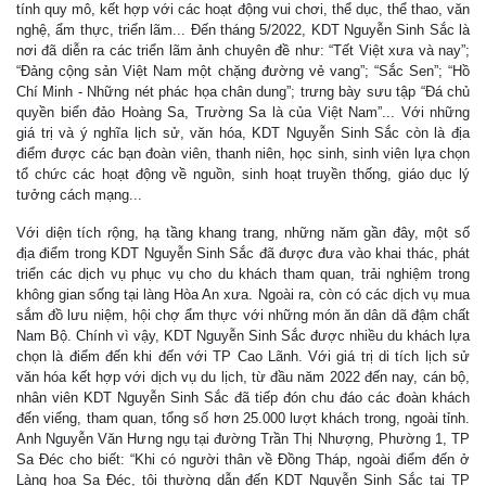
tính quy mô, kết hợp với các hoạt động vui chơi, thể dục, thể thao, văn
nghệ, ẩm thực, triển lãm... Đến tháng 5/2022, KDT Nguyễn Sinh Sắc là
nơi đã diễn ra các triển lãm ảnh chuyên đề như: “Tết Việt xưa và nay”;
“Đảng cộng sản Việt Nam một chặng đường vẻ vang”; “Sắc Sen”; “Hồ
Chí Minh - Những nét phác họa chân dung”; trưng bày sưu tập “Đá chủ
quyền biển đảo Hoàng Sa, Trường Sa là của Việt Nam”... Với những
giá trị và ý nghĩa lịch sử, văn hóa, KDT Nguyễn Sinh Sắc còn là địa
điểm được các bạn đoàn viên, thanh niên, học sinh, sinh viên lựa chọn
tổ chức các hoạt động về nguồn, sinh hoạt truyền thống, giáo dục lý
tưởng cách mạng...
Với diện tích rộng, hạ tầng khang trang, những năm gần đây, một số
địa điểm trong KDT Nguyễn Sinh Sắc đã được đưa vào khai thác, phát
triển các dịch vụ phục vụ cho du khách tham quan, trải nghiệm trong
không gian sống tại làng Hòa An xưa. Ngoài ra, còn có các dịch vụ mua
sắm đồ lưu niệm, hội chợ ẩm thực với những món ăn dân dã đậm chất
Nam Bộ. Chính vì vậy, KDT Nguyễn Sinh Sắc được nhiều du khách lựa
chọn là điểm đến khi đến với TP Cao Lãnh. Với giá trị di tích lịch sử
văn hóa kết hợp với dịch vụ du lịch, từ đầu năm 2022 đến nay, cán bộ,
nhân viên KDT Nguyễn Sinh Sắc đã tiếp đón chu đáo các đoàn khách
đến viếng, tham quan, tổng số hơn 25.000 lượt khách trong, ngoài tỉnh.
Anh Nguyễn Văn Hưng ngụ tại đường Trần Thị Nhượng, Phường 1, TP
Sa Đéc cho biết: “Khi có người thân về Đồng Tháp, ngoài điểm đến ở
Làng hoa Sa Đéc, tôi thường dẫn đến KDT Nguyễn Sinh Sắc tại TP