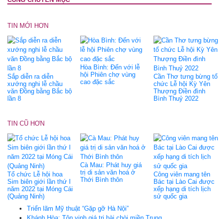
TIN MỚI HƠN
Hòa Bình: Đến với lễ
hội Phiên chợ vùng
Sắp diễn ra diễn
Cần Thơ tưng bừng tổ
cao đặc sắc
xướng nghi lễ chầu
chức Lễ hội Kỳ Yên
văn Đồng bằng Bắc bộ
Thượng Điền đình
lần 8
Bình Thuỷ 2022
TIN CŨ HƠN
Cà Mau: Phát huy giá
trị di sản văn hoá ở
Tổ chức Lễ hội hoa
Công viên mang tên
Thới Bình thôn
Sim biên giới lần thứ I
Bác tại Lào Cai được
năm 2022 tại Móng Cái
xếp hạng di tích lịch
(Quảng Ninh)
sử quốc gia
Triển lãm Mỹ thuật “Gặp gỡ Hà Nội”
Khánh Hòa: Tôn vinh giá trị bài chòi miền Trung