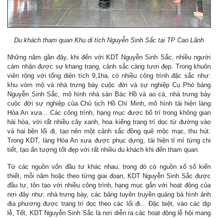
Du khách tham quan Khu di tích Nguyễn Sinh Sắc tại TP Cao Lãnh
Những năm gần đây, khi đến với KDT Nguyễn Sinh Sắc, nhiều người
cảm nhận được sự khang trang, cảnh sắc càng tươi đẹp. Trong khuôn
viên rộng với tổng diện tích 9,1ha, có nhiều công trình đặc sắc như:
khu vòm mộ và nhà trưng bày cuộc đời và sự nghiệp Cụ Phó bảng
Nguyễn Sinh Sắc, mô hình nhà sàn Bác Hồ và ao cá, nhà trưng bày
cuộc đời sự nghiệp của Chủ tịch Hồ Chí Minh, mô hình tái hiện làng
Hòa An xưa... Các công trình, hạng mục được bố trí trong không gian
hài hòa, với rất nhiều cây xanh, hoa kiểng trang trí dọc từ đường vào
và hai bên lối đi, tạo nên một cảnh sắc đồng quê mộc mạc, thu hút.
Trong KDT, làng Hòa An xưa được phục dựng, tái hiện tỉ mỉ từng chi
tiết, tạo ấn tượng tốt đẹp với rất nhiều du khách khi đến tham quan.
Từ các nguồn vốn đầu tư khác nhau, trong đó có nguồn xổ số kiến
thiết, mỗi năm hoặc theo từng giai đoạn, KDT Nguyễn Sinh Sắc được
đầu tư, tôn tạo với nhiều công trình, hạng mục gắn với hoạt động của
nơi đây như: nhà trưng bày, các bảng tuyên truyền quảng bá hình ảnh
địa phương được trang trí dọc theo các lối đi... Đặc biệt, vào các dịp
lễ, Tết, KDT Nguyễn Sinh Sắc là nơi diễn ra các hoạt động lễ hội mang