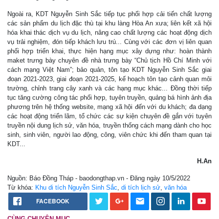
Ngoài ra, KDT Nguyễn Sinh Sắc tiếp tục phối hợp cải tiến chất lượng
các sản phẩm du lịch đặc thù tại khu làng Hòa An xưa; liên kết xã hội
hóa khai thác dịch vụ du lịch, nâng cao chất lượng các hoạt động dịch
vụ trải nghiệm, đón tiếp khách lưu trú... Cùng với các đơn vị liên quan
phối hợp triển khai, thực hiện hạng mục xây dựng như: hoàn thành
maket trưng bày chuyên đề nhà trưng bày “Chủ tịch Hồ Chí Minh với
cách mạng Việt Nam”; bảo quản, tôn tạo KDT Nguyễn Sinh Sắc giai
đoạn 2021-2023, giai đoạn 2021-2025, kế hoạch tôn tạo cảnh quan môi
trường, chỉnh trang cây xanh và các hạng mục khác... Đồng thời tiếp
tục tăng cường công tác phối hợp, tuyên truyền, quảng bá hình ảnh địa
phương trên hệ thống website, mạng xã hội đến với du khách; đa dạng
các hoạt động triển lãm, tổ chức các sự kiện chuyên đề gắn với tuyên
truyền nội dung lịch sử, văn hóa, truyền thống cách mạng dành cho học
sinh, sinh viên, người lao động, công, viên chức khi đến tham quan tại
KDT...
H.An
Nguồn: Báo Đồng Tháp - baodongthap.vn - Đăng ngày 10/5/2022
Từ khóa:
Khu di tích Nguyễn Sinh Sắc
,
di tích lịch sử
,
văn hóa
FACEBOOK
CÙNG CHUYÊN MỤC