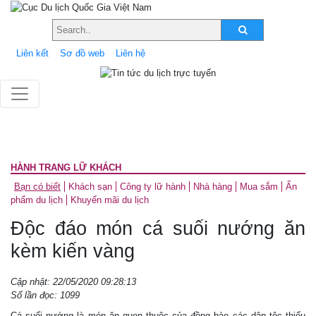
Liên kết
Sơ đồ web
Liên hệ
HÀNH TRANG LỮ KHÁCH
Bạn có biết
Khách sạn
Công ty lữ hành
Nhà hàng
Mua sắm
Ấn
phẩm du lịch
Khuyến mãi du lịch
Độc đáo món cá suối nướng ăn
kèm kiến vàng
Cập nhật: 22/05/2020 09:28:13
Số lần đọc: 1099
Cá suối nướng là món ăn quen thuộc của đồng bào các dân tộc thiểu