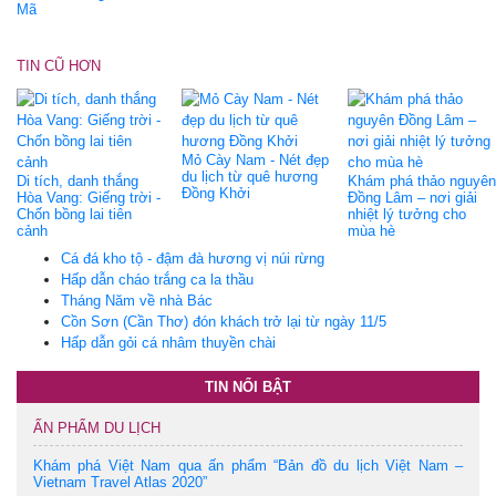
Mã
TIN CŨ HƠN
Mỏ Cày Nam - Nét đẹp
du lịch từ quê hương
Di tích, danh thắng
Khám phá thảo nguyên
Đồng Khởi
Hòa Vang: Giếng trời -
Đồng Lâm – nơi giải
Chốn bồng lai tiên
nhiệt lý tưởng cho
cảnh
mùa hè
Cá đá kho tộ - đậm đà hương vị núi rừng
Hấp dẫn cháo trắng ca la thầu
Tháng Năm về nhà Bác
Cồn Sơn (Cần Thơ) đón khách trở lại từ ngày 11/5
Hấp dẫn gỏi cá nhâm thuyền chài
TIN NỔI BẬT
ẤN PHẨM DU LỊCH
Khám phá Việt Nam qua ấn phẩm “Bản đồ du lịch Việt Nam –
Vietnam Travel Atlas 2020”