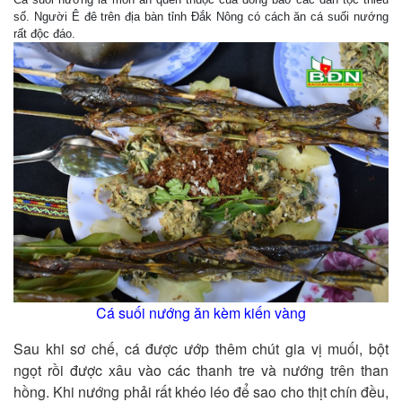
số. Người Ê đê trên địa bàn tỉnh Đắk Nông có cách ăn cá suối nướng
rất độc đáo.
Cá suối nướng ăn kèm kiến vàng
Sau khi sơ chế, cá được ướp thêm chút gia vị muối, bột
ngọt rồi được xâu vào các thanh tre và nướng trên than
hồng. Khi nướng phải rất khéo léo để sao cho thịt chín đều,