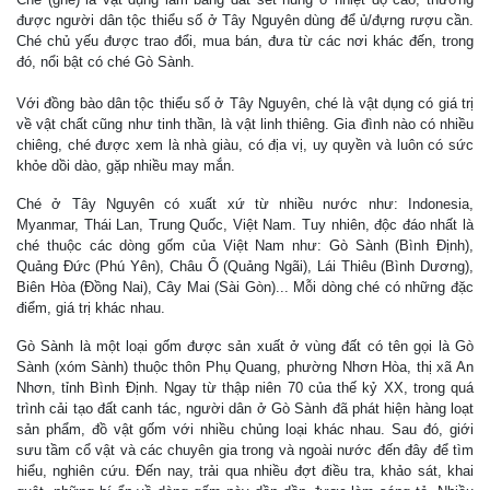
được người dân tộc thiểu số ở Tây Nguyên dùng để ủ/đựng rượu cần.
Ché chủ yếu được trao đổi, mua bán, đưa từ các nơi khác đến, trong
đó, nổi bật có ché Gò Sành.
Với đồng bào dân tộc thiểu số ở Tây Nguyên, ché là vật dụng có giá trị
về vật chất cũng như tinh thần, là vật linh thiêng. Gia đình nào có nhiều
chiêng, ché được xem là nhà giàu, có địa vị, uy quyền và luôn có sức
khỏe dồi dào, gặp nhiều may mắn.
Ché ở Tây Nguyên có xuất xứ từ nhiều nước như: Indonesia,
Myanmar, Thái Lan, Trung Quốc, Việt Nam. Tuy nhiên, độc đáo nhất là
ché thuộc các dòng gốm của Việt Nam như: Gò Sành (Bình Định),
Quảng Đức (Phú Yên), Châu Ổ (Quảng Ngãi), Lái Thiêu (Bình Dương),
Biên Hòa (Đồng Nai), Cây Mai (Sài Gòn)... Mỗi dòng ché có những đặc
điểm, giá trị khác nhau.
Gò Sành là một loại gốm được sản xuất ở vùng đất có tên gọi là Gò
Sành (xóm Sành) thuộc thôn Phụ Quang, phường Nhơn Hòa, thị xã An
Nhơn, tỉnh Bình Định. Ngay từ thập niên 70 của thế kỷ XX, trong quá
trình cải tạo đất canh tác, người dân ở Gò Sành đã phát hiện hàng loạt
sản phẩm, đồ vật gốm với nhiều chủng loại khác nhau. Sau đó, giới
sưu tầm cổ vật và các chuyên gia trong và ngoài nước đến đây để tìm
hiểu, nghiên cứu. Đến nay, trải qua nhiều đợt điều tra, khảo sát, khai