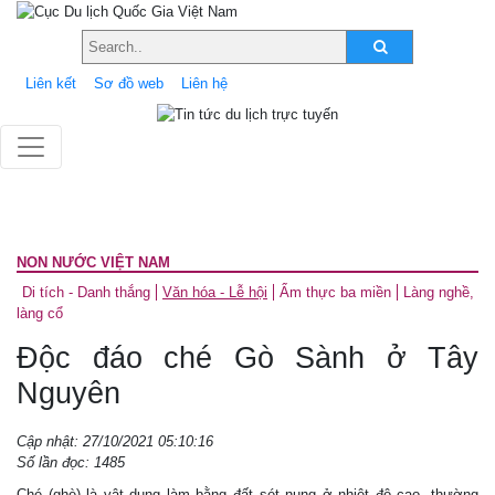
Liên kết
Sơ đồ web
Liên hệ
NON NƯỚC VIỆT NAM
Di tích - Danh thắng
Văn hóa - Lễ hội
Ẩm thực ba miền
Làng nghề,
làng cổ
Độc đáo ché Gò Sành ở Tây
Nguyên
Cập nhật: 27/10/2021 05:10:16
Số lần đọc: 1485
Ché (ghè) là vật dụng làm bằng đất sét nung ở nhiệt độ cao, thường