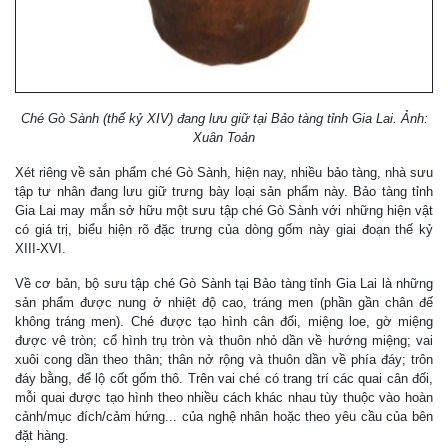
Ché Gò Sành (thế kỷ XIV) đang lưu giữ tại Bảo tàng tỉnh Gia Lai. Ảnh:
Xuân Toản
Xét riêng về sản phẩm ché Gò Sành, hiện nay, nhiều bảo tàng, nhà sưu
tập tư nhân đang lưu giữ trưng bày loại sản phẩm này. Bảo tàng tỉnh
Gia Lai may mắn sở hữu một sưu tập ché Gò Sành với những hiện vật
có giá trị, biểu hiện rõ đặc trưng của dòng gốm này giai đoạn thế kỷ
XIII-XVI.
Về cơ bản, bộ sưu tập ché Gò Sành tại Bảo tàng tỉnh Gia Lai là những
sản phẩm được nung ở nhiệt độ cao, tráng men (phần gần chân đế
không tráng men). Ché được tạo hình cân đối, miệng loe, gờ miệng
được vê tròn; cổ hình trụ tròn và thuôn nhỏ dần về hướng miệng; vai
xuôi cong dần theo thân; thân nở rộng và thuôn dần về phía đáy; trôn
đáy bằng, để lộ cốt gốm thô. Trên vai ché có trang trí các quai cân đối,
mỗi quai được tạo hình theo nhiều cách khác nhau tùy thuộc vào hoàn
cảnh/mục đích/cảm hứng... của nghệ nhân hoặc theo yêu cầu của bên
đặt hàng.