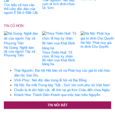
Thái Nguyên: Nét đẹp
cụm di tích đình-chùa
Tìm hiểu về hoa văn
Úc Sơn
thổ cẩm độc đáo của
người Ê Đê ở Đắk Lắk
TIN CŨ HƠN
Hà Nội: Phát huy giá
trị đình Chu Quyến
Hà Giang: Nghề đan
lát của người Tày xã
Thừa Thiên Huế: Tổ
Phương Tiến
chức lễ húy kỵ nhân
96 năm vua Khải Định
băng hà
Thái Nguyên: Đại hội Hội bảo vệ và Phát huy các giá trị văn hóa
dân tộc Sán Dìu
Vĩnh Phúc: Nét độc đáo trong lễ hội xã Đại Đồng
Hà Nội: Ra mắt Trưng bày ''Sắt - Son'' tôn vinh phụ nữ Việt Nam
Chuẩn bị di dời hiện vật, đồ thờ tại gò Kim Châu đến chùa Ngâu
Khánh Hòa: Thành Diên Khánh qua mộc bản triều Nguyễn
TIN NỔI BẬT