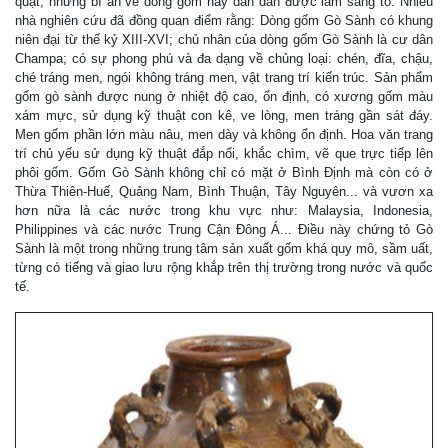
quật, những bí ẩn về dòng gốm này dần dần được làm sáng tỏ. Nhiều
nhà nghiên cứu đã đồng quan điểm rằng: Dòng gốm Gò Sành có khung
niên đại từ thế kỷ XIII-XVI; chủ nhân của dòng gốm Gò Sành là cư dân
Champa; có sự phong phú và đa dạng về chủng loại: chén, đĩa, chậu,
ché tráng men, ngói không tráng men, vật trang trí kiến trúc. Sản phẩm
gốm gò sành được nung ở nhiệt độ cao, ổn định, có xương gốm màu
xám mực, sử dụng kỹ thuật con kê, ve lòng, men tráng gần sát đáy.
Men gốm phần lớn màu nâu, men dày và không ổn định. Hoa văn trang
trí chủ yếu sử dụng kỹ thuật đắp nổi, khắc chìm, vẽ que trực tiếp lên
phôi gốm. Gốm Gò Sành không chỉ có mặt ở Bình Định mà còn có ở
Thừa Thiên-Huế, Quảng Nam, Bình Thuận, Tây Nguyên... và vươn xa
hơn nữa là các nước trong khu vực như: Malaysia, Indonesia,
Philippines và các nước Trung Cận Đông Á... Điều này chứng tỏ Gò
Sành là một trong những trung tâm sản xuất gốm khá quy mô, sầm uất,
từng có tiếng và giao lưu rộng khắp trên thị trường trong nước và quốc
tế.