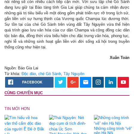
nói riêng sẽ còn nhiều cách tiếp cận mới. Với sưu tập ché Gò Sành
đang lưu giữ tại Bảo tàng tỉnh Gia Lai giúp chúng ta cảm nhận được
những giá trị tiêu biểu về một dòng gốm phát triển rực rỡ trong lịch sử,
gắn liền với sự hưng thịnh của Vương quốc Champa lúc đương thời.
Sự tồn tại của ché Gò Sành trên vùng đất Tây Nguyên vừa thể hiện
quá trình giao lưu văn hóa của cư dân Champa và cộng đồng các dân
tộc bản địa, đồng thời vừa biểu hiện cho đặc trưng văn hóa, phong tục,
nghi lễ và những sinh hoạt gắn liền với đời sống xã hội trong truyền
thống cũng như hiện tại.
Xuân Toản
Nguồn: Báo Gia Lai
Từ khóa:
Độc đáo
,
ché Gò Sành
,
Tây Nguyên
FACEBOOK
CÙNG CHUYÊN MỤC
TIN MỚI HƠN
Những công trình “vẽ”
nên Hà Nội