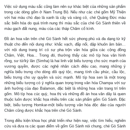
Việc sử dụng màu sắc cũng làm nên sự khác biệt của những sản phẩm
trong các dòng gốm ở Nam Trung Bộ. Nếu như các ché gốm Mỹ Thiện
với hai màu chủ đạo là xanh lá cây và vàng cỏ, ché Quảng Đức màu
sắc biến hóa do quá trình nung thì màu sắc của ché Gò Sành thiên về
màu gạch đất nung, màu của các tháp Chăm cổ kính.
Đồ án hoa văn trên ché Gò Sành hết sức phong phú và đa dạng từ kỹ
thuật cho đến nội dung như: khắc vạch, đắp nổi, dập khuôn âm bản…
với nội dung trang trí có sự pha trộn văn hóa giữa các cộng đồng
Chăm, Việt, Hoa… Trong đó, thường thấy các mô típ hoa văn hình
rồng, sư tử/kỳ lân (Simha) là hai linh vật biểu tượng cho sức mạnh của
vương quyền, được các nghệ nhân cách điệu cao, mang những ý
nghĩa biểu trưng cho dòng dõi quý tộc, mang tính cầu phúc, cầu lộc,
biểu trưng cho uy quyền và sức mạnh. Mô típ hoa sen là một trong
những biểu tượng có ý nghĩa quan trọng trong văn hóa Champa với sự
ảnh hưởng của đạo Balamon, đặc biệt là những hoa văn trang trí trên
gốm. Mô típ hoa cúc quỳ, hoa thị và những đồ án hoa văn dây lá quen
thuộc luôn được khắc họa nhiều trên các sản phẩm gốm Gò Sành. Đặc
biệt, biểu tượng Homkar-một biểu tượng văn hóa độc đáo của người
Chăm cũng được khắc họa trên ché Gò Sành.
Trong điều kiện khoa học phát triển như hiện nay, việc tìm hiểu, nghiên
cứu và đưa ra các quan điểm về gốm Gò Sành nói chung, ché Gò Sành