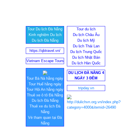
Tour Du lịch Đà Nẵng
Tour du lịch
Kinh nghiệm Du lịch
Du lịch Châu Âu
Du lịch Đà Nẵng
Du lịch Mỹ
Du lịch Thái Lan
https://qbtravel.vn/
Du lịch Trung Quốc
Du lịch Nhật Bản
Vietnam Escape Tours
Du lịch Hàn Quốc
DU LỊCH ĐÀ NẴNG 4
NGÀY 3 ĐÊM
Tour Bà Nà hằng ngày
Tour Huế hằng ngày
tripday.vn
Tour Hội An hằng ngày
Thuê xe ô tô Đà Nẵng
Du lịch Đà Nẵng
Thuê xe du lịch Đà
Nẵng
Vé tham quan tại Đà
Nẵng