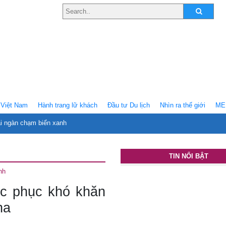
Việt Nam
Hành trang lữ khách
Ðầu tư Du lịch
Nhìn ra thế giới
ME
ại ngàn chạm biển xanh
TIN NỔI BẬT
nh
ắc phục khó khăn
na