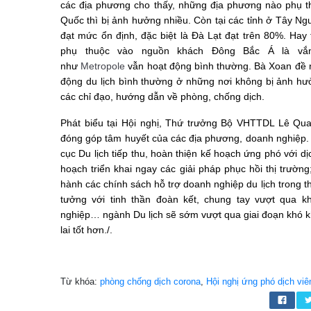
các địa phương cho thấy, những địa phương nào phụ t
Quốc thì bị ảnh hưởng nhiều. Còn tại các tỉnh ở Tây N
đạt mức ổn định, đặc biệt là Đà Lạt đạt trên 80%. Hay
phụ thuộc vào nguồn khách Đông Bắc Á là vắn
như
Metropole
vẫn hoạt động bình thường. Bà Xoan đề n
động du lịch bình thường ở những nơi không bị ảnh hưở
các chỉ đạo, hướng dẫn về phòng, chống dịch.
Phát biểu tại Hội nghị, Thứ trưởng Bộ VHTTDL Lê Qu
đóng góp tâm huyết của các địa phương, doanh nghiệp.
cục Du lịch tiếp thu, hoàn thiện kế hoạch ứng phó với 
hoạch triển khai ngay các giải pháp phục hồi thị trường
hành các chính sách hỗ trợ doanh nghiệp du lịch trong t
tưởng với tinh thần đoàn kết, chung tay vượt qua k
nghiệp… ngành Du lịch sẽ sớm vượt qua giai đoạn khó k
lai tốt hơn./.
Từ khóa:
phòng chống dịch corona
,
Hội nghị ứng phó dịch vi