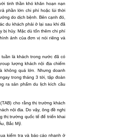
 với tinh thần khó khăn
hoạn
nạn
trả
phần lớn
chi phí hoặc lùi thời
hưởng do dịch bệnh.
Bên cạnh đó,
các
du
khách phải ở lại sau khi đã
y bị
hủy
.
Mặc dù tốn thêm chi phí
ình ảnh của đơn vị nói riêng và
1 tuần là khách trong nước đã có
group lượng khách nội địa chiếm
là không quá lớn. Nhưng doanh
gay trong tháng 3 tới, tập đoàn
ng ra sản phẩm du lịch kích cầu
 (TAB) cho rằng thị trường khách
hách nội địa. Do vậy, ông đề nghị
 thị trường quốc tế để triển khai
 Âu, Bắc Mỹ.
qua kiểm tra và báo cáo nhanh ở