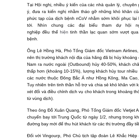
Tại Hội nghị, nhiều ý kiến của các nhà quản lý, chuyên 
ý, đưa ra kiến nghị nhằm tháo gỡ những khó khăn của
phức tạp của dịch bệnh nCoV nhằm sớm
khôi phục lại
tới.
Nhìn chung các đại biểu tham dự hội ng
nghiệp
đều
thể
hiện
tinh thần lạc quan sớm vượt qu
bệnh.
Ông Lê Hồng Hà, Phó Tổng Giám đốc Vietnam Airlines,
nên thị trường khách nội địa của hãng đã bị hủy khoảng 
Nam ra nước ngoài (Outbound) hủy 40-50%, khách châu
thấp hơn (khoảng 10-15%), lượng khách hủy tour nhiều 
các nước thuộc Đông Bắc Á như Hồng Kông, Ma Cao,
Tuy nhiên trên tinh thần hỗ trợ và chia sẻ khó khăn với
xét đổi và điều chỉnh dịch vụ cho khách trong khoảng thờ
từ vùng dịch).
Theo ông Đỗ Xuân Quang, Phó Tổng Giám đốc Vietjet Ai
chuyến bay tới Trung Quốc từ ngày 1/2,
nhưng trong kh
đường bay mới để thu hút khách từ các thị trường đầy
ti
Đối với Vingourp,
Phó Chủ tịch
tập đoàn
Lê Khắc Hiệp 