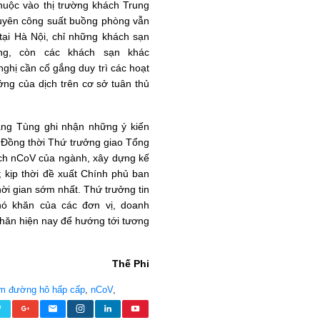
huộc vào thị trường khách Trung
guyên công suất buồng phòng vẫn
 tại Hà Nội, chỉ những khách sạn
g, còn các khách sạn khác
ghị cần cố gắng duy trì các hoạt
ng của dịch trên cơ sở tuân thủ
ang Tùng ghi nhận những ý kiến
 Đồng thời Thứ trưởng giao Tổng
dịch nCoV của ngành, xây dựng kế
; kịp thời đề xuất Chính phủ ban
hời gian sớm nhất. Thứ trưởng tin
hó khăn của các đơn vị, doanh
hăn hiện nay để hướng tới tương
Thế Phi
êm đường hô hấp cấp
,
nCoV
,