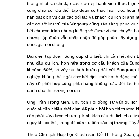
thống nhất và chỉ đạo các đơn vị thành viên thực hiện
cùng chia sẻ. Cụ thể, tập đoàn sẽ thực hiện việc hoàn 
hạn đặt dịch vụ của các đ
ối tác
và khách du lịch bị ảnh 
c
ác cơ sở lưu trú của Vingourp
cũng
sẵn sàng phục vụ 
hết chương trình nhưng không về được
vì
các chuyến ba
nhưng tập đoàn vẫn chấp nhận để góp phần xây dựng h
quốc gia nói chung.
Đại diện tập đoàn Sungroup cho biết, chỉ cần hết dịch 
nhu cầu du lịch, hơn nữa trong cơ cấu khách của Sun
khoảng 60%, vì vậy sự ảnh hưởng đối với Sungroup 
nghiệp không thể ngồi chờ hết dịch mới hành động mà n
này sẽ phối hợp cùng phía hàng không, các đối tác tu
dành cho thị trường nội địa.
Ông Trần Trọng Kiên, Chủ tịch Hội đồng Tư vấn du lịch
quốc tế cần nhiều thời gian để phục hồi hơn thị trường k
cần phải xây dựng chương trình kích cầu du lịch cho từng
ngay khi có thể, trong đó cần ưu tiên các thị trường Tây
Theo Chủ tịch Hiệp hội Khách sạn Đỗ Thị Hồng Xoan, 