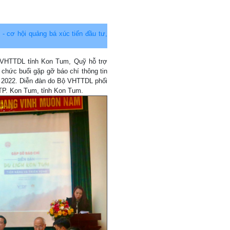
 - cơ hội quảng bá xúc tiến đầu tư,
ở VHTTDL tỉnh Kon Tum, Quỹ hỗ trợ
ổ chức buổi gặp gỡ báo chí thông tin
m 2022. Diễn đàn do Bộ VHTTDL phối
TP. Kon Tum, tỉnh Kon Tum.