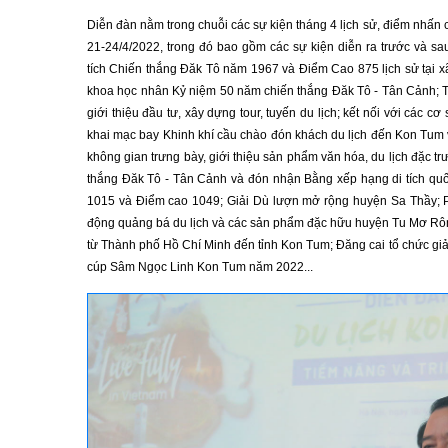
Diễn đàn nằm trong chuỗi các sự kiện tháng 4 lịch sử, điểm nhấn c
21-24/4/2022, trong đó bao gồm các sự kiện diễn ra trước và s
tích Chiến thắng Đăk Tô năm 1967 và Điểm Cao 875 lịch sử tại x
khoa học nhân Kỷ niệm 50 năm chiến thắng Đăk Tô - Tân Cảnh; Tổ
giới thiệu đầu tư, xây dựng tour, tuyến du lịch; kết nối với các
khai mạc bay Khinh khí cầu chào đón khách du lịch đến Kon Tum 
không gian trưng bày, giới thiệu sản phẩm văn hóa, du lịch đặc 
thắng Đăk Tô - Tân Cảnh và đón nhận Bằng xếp hạng di tích quốc 
1015 và Điểm cao 1049; Giải Dù lượn mở rộng huyện Sa Thầy; 
động quảng bá du lịch và các sản phẩm đặc hữu huyện Tu Mơ Rô
từ Thành phố Hồ Chí Minh đến tỉnh Kon Tum; Đăng cai tổ chức gi
cúp Sâm Ngọc Linh Kon Tum năm 2022...