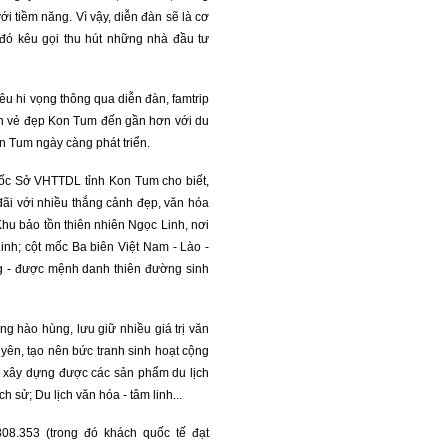
ới tiềm năng. Vì vậy, diễn đàn sẽ là cơ
 đó kêu gọi thu hút những nhà đầu tư
êu hi vọng thông qua diễn đàn, famtrip
ảnh vẻ đẹp Kon Tum đến gần hơn với du
n Tum ngày càng phát triển.
ốc Sở VHTTDL tỉnh Kon Tum cho biết,
ãi với nhiều thắng cảnh đẹp, văn hóa
Khu bảo tồn thiên nhiên Ngọc Linh, nơi
inh; cột mốc Ba biên Việt Nam - Lào -
ng - được mệnh danh thiên đường sinh
ng hào hùng, lưu giữ nhiều giá trị văn
yên, tạo nên bức tranh sinh hoạt cộng
ã xây dựng được các sản phẩm du lịch
ch sử; Du lịch văn hóa - tâm linh...
08.353 (trong đó khách quốc tế đạt