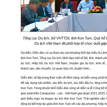
Tổng cục Du lịch, Sở VHTTDL tỉnh Kon Tum, Quỹ hỗ trợ
Du lịch Việt Nam đã phối hợp tổ chức buổi gặp
Dự kiến, Diễn đàn có sự tham dự của khoảng 600 đại biểu là Lãnh
tỉnh Kon Tum, Tổng cục Du lịch; lãnh đạo một số Bộ, tỉnh, thành p
du lịch; Hiệp hội Du lịch Việt Nam; chuyên gia du lịch, kinh tế
khách sạn, vận chuyển; cơ quan báo chí, truyền hình...
Diễn đàn sẽ tập trung thảo luận về tiềm năng và triển vọng phát tr
để xây dựng sản phẩm, xúc tiến du lịch, xúc tiến đầu tư, tăng cườ
Kon Tum. Trong khuôn khổ Diễn đàn cũng sẽ diễn ra lễ Công bố Kế
giác phát triển Campuchia - Lào - Việt Nam giai đoạn 2021-2025,
giới thiệu logo và slogan du lịch tỉnh Kon Tum “Trải nghiệm văn
động ký kết hợp tác giữa tỉnh Kon Tum với các địa phương, hiệp h