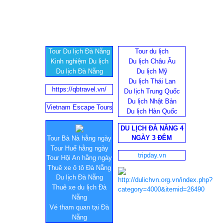
Tour Du lịch Đà Nẵng
Tour du lịch
Kinh nghiệm Du lịch
Du lịch Châu Âu
Du lịch Đà Nẵng
Du lịch Mỹ
Du lịch Thái Lan
https://qbtravel.vn/
Du lịch Trung Quốc
Du lịch Nhật Bản
Vietnam Escape Tours
Du lịch Hàn Quốc
DU LỊCH ĐÀ NẴNG 4
NGÀY 3 ĐÊM
Tour Bà Nà hằng ngày
Tour Huế hằng ngày
tripday.vn
Tour Hội An hằng ngày
Thuê xe ô tô Đà Nẵng
Du lịch Đà Nẵng
Thuê xe du lịch Đà
Nẵng
Vé tham quan tại Đà
Nẵng