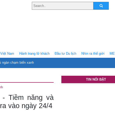
Việt Nam
Hành trang lữ khách
Ðầu tư Du lịch
Nhìn ra thế giới
ME
ại ngàn chạm biển xanh
TIN NỔI BẬT
nh
 - Tiềm năng và
 ra vào ngày 24/4