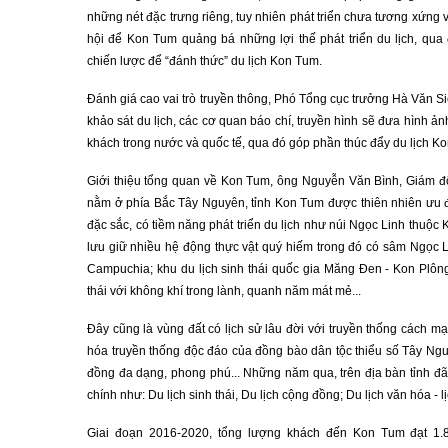
những nét đặc trưng riêng, tuy nhiên phát triển chưa tương xứng v
hội để Kon Tum quảng bá những lợi thế phát triển du lịch, qua
chiến lược để “đánh thức” du lịch Kon Tum.
Đánh giá cao vai trò truyền thông, Phó Tổng cục trưởng Hà Văn Si
khảo sát du lịch, các cơ quan báo chí, truyền hình sẽ đưa hình 
khách trong nước và quốc tế, qua đó góp phần thúc đẩy du lịch Ko
Giới thiệu tổng quan về Kon Tum, ông Nguyễn Văn Bình, Giám đ
nằm ở phía Bắc Tây Nguyên, tỉnh Kon Tum được thiên nhiên ưu đ
đặc sắc, có tiềm năng phát triển du lịch như núi Ngọc Linh thuộc 
lưu giữ nhiều hệ động thực vật quý hiếm trong đó có sâm Ngọc L
Campuchia; khu du lịch sinh thái quốc gia Măng Đen - Kon Plô
thái với không khí trong lành, quanh năm mát mẻ...
Đây cũng là vùng đất có lịch sử lâu đời với truyền thống cách mạ
hóa truyền thống độc đáo của đồng bào dân tộc thiểu số Tây Ngu
đồng đa dạng, phong phú... Những năm qua, trên địa bàn tỉnh đ
chính như: Du lịch sinh thái, Du lịch cộng đồng; Du lịch văn hóa - lị
Giai đoạn 2016-2020, tổng lượng khách đến Kon Tum đạt 1.8