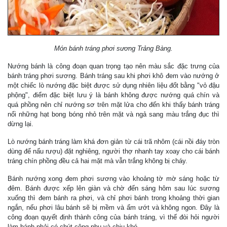
Món bánh tráng phơi sương Trảng Bàng.
Nướng bánh là công đoạn quan trọng tạo nên màu sắc đặc trưng của
bánh tráng phơi sương. Bánh tráng sau khi phơi khô đem vào nướng ở
một chiếc lò nướng đặc biệt được sử dụng nhiên liệu đốt bằng "vỏ đậu
phộng", điểm đặc biệt lưu ý là bánh không được nướng quá chín và
quá phồng nên chỉ nướng sơ trên mặt lửa cho đến khi thấy bánh tráng
nổi những hạt bong bóng nhỏ trên mặt và ngả sang màu trắng đục thì
dừng lại.
Lò nướng bánh tráng làm khá đơn giản từ cái trã nhôm (cái nồi đáy tròn
dùng để nấu rượu) đặt nghiêng, người thợ nhanh tay xoay cho cái bánh
tráng chín phồng đều cả hai mặt mà vẫn trắng không bị cháy.
Bánh nướng xong đem phơi sương vào khoảng tờ mờ sáng hoặc từ
đêm. Bánh được xếp lên giàn và chờ đến sáng hôm sau lúc sương
xuống thì đem bánh ra phơi, và chỉ phơi bánh trong khoảng thời gian
ngắn, nếu phơi lâu bánh sẽ bị mềm và ẩm ướt và không ngon. Đây là
công đoạn quyết định thành công của bánh tráng, vì thế đòi hỏi người
làm bánh phải có chút công phu và chịu khó.