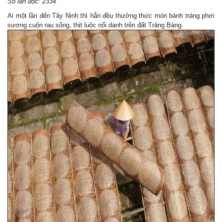
Số lần đọc: 2334
Ai một lần đến Tây Ninh thì hẳn đều thưởng thức món bánh tráng phơi
sương cuộn rau sống, thịt luộc nổi danh trên đất Trảng Bàng.