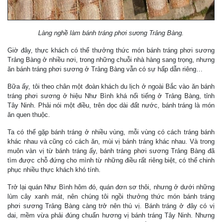
Làng nghề làm bánh tráng phơi sương Trảng Bàng.
Giờ đây, thực khách có thể thưởng thức món bánh tráng phơi sương
Trảng Bàng ở nhiều nơi, trong những chuỗi nhà hàng sang trọng, nhưng
ăn bánh tráng phơi sương ở Trảng Bàng vẫn có sự hấp dẫn riêng…
Bữa ấy, tôi theo chân một đoàn khách du lịch ở ngoài Bắc vào ăn bánh
tráng phơi sương ở hiệu Như Bình khá nổi tiếng ở Trảng Bàng, tỉnh
Tây Ninh. Phải nói một điều, trên dọc dài đất nước, bánh tráng là món
ăn quen thuộc.
Ta có thể gặp bánh tráng ở nhiều vùng, mỗi vùng có cách tráng bánh
khác nhau và cũng có cách ăn, mùi vị bánh tráng khác nhau. Và trong
muôn vàn vị từ bánh tráng ấy, bánh tráng phơi sương Trảng Bàng đã
tìm được chỗ đứng cho mình từ những điều rất riêng biệt, có thể chinh
phục nhiều thực khách khó tính.
Trở lại quán Như Bình hôm đó, quán đơn sơ thôi, nhưng ở dưới những
lùm cây xanh mát, nên chúng tôi ngồi thưởng thức món bánh tráng
phơi sương Trảng Bàng càng trở nên thú vị. Bánh tráng ở đây có vị
dai, mềm vừa phải đúng chuẩn hương vị bánh tráng Tây Ninh. Nhưng