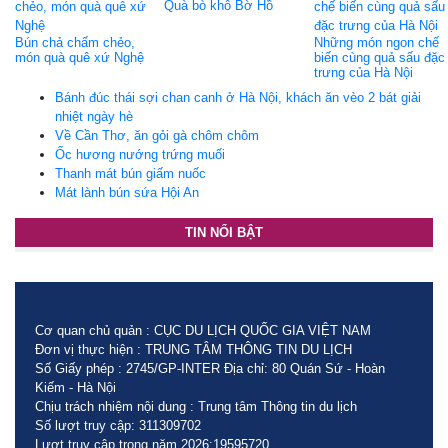
Quà bò khô Bờ Hồ
Bún chả chấm chẻo,
Những món ngon chế
món quà quê xứ Nghệ
biến cùng quả sấu đặc
trưng của Hà Nội
Bánh đúc thái sợi chan canh ở Hà Nội, khách ăn vèo 2 bát giải
nhiệt ngày hè
Về Cần Thơ, ăn gỏi gà chôm chôm
Ốc hương nướng trứng muối
Thanh mát bún giấm nuốc
Mát lành bún sứa Hội An
TIN NỔI BẬT
Cơ quan chủ quản : CỤC DU LỊCH QUỐC GIA VIỆT NAM
Đơn vị thực hiện : TRUNG TÂM THÔNG TIN DU LỊCH
Số Giấy phép : 2745/GP-INTER Địa chỉ: 80 Quán Sứ - Hoàn
Kiếm - Hà Nội
Chịu trách nhiệm nội dung : Trung tâm Thông tin du lịch
Số lượt truy cập: 311309702
Lượt truy cập trong năm 2026:19595720