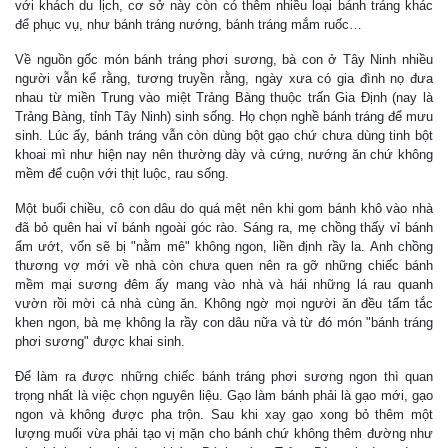
với khách du lịch, cơ sở này còn có thêm nhiều loại bánh tráng khác
để phục vụ, như bánh tráng nướng, bánh tráng mắm ruốc…
Về nguồn gốc món bánh tráng phơi sương, bà con ở Tây Ninh nhiều
người vẫn kể rằng, tương truyền rằng, ngày xưa có gia đình nọ đưa
nhau từ miền Trung vào miệt Trảng Bàng thuộc trấn Gia Định (nay là
Trảng Bàng, tỉnh Tây Ninh) sinh sống. Họ chọn nghề bánh tráng để mưu
sinh. Lúc ấy, bánh tráng vẫn còn dùng bột gạo chứ chưa dùng tinh bột
khoai mì như hiện nay nên thường dày và cứng, nướng ăn chứ không
mềm để cuộn với thịt luộc, rau sống.
Một buổi chiều, cô con dâu do quá mệt nên khi gom bánh khô vào nhà
đã bỏ quên hai vỉ bánh ngoài góc rào. Sáng ra, mẹ chồng thấy vỉ bánh
ẩm ướt, vốn sẽ bị "nằm mê" không ngon, liền định rầy la. Anh chồng
thương vợ mới về nhà còn chưa quen nên ra gỡ những chiếc bánh
mềm mại sương đêm ấy mang vào nhà và hái những lá rau quanh
vườn rồi mời cả nhà cùng ăn. Không ngờ mọi người ăn đều tấm tắc
khen ngon, bà mẹ không la rầy con dâu nữa và từ đó món "bánh tráng
phơi sương" được khai sinh.
Để làm ra được những chiếc bánh tráng phơi sương ngon thì quan
trọng nhất là việc chọn nguyên liệu. Gạo làm bánh phải là gạo mới, gạo
ngon và không được pha trộn. Sau khi xay gạo xong bỏ thêm một
lượng muối vừa phải tạo vị mặn cho bánh chứ không thêm đường như