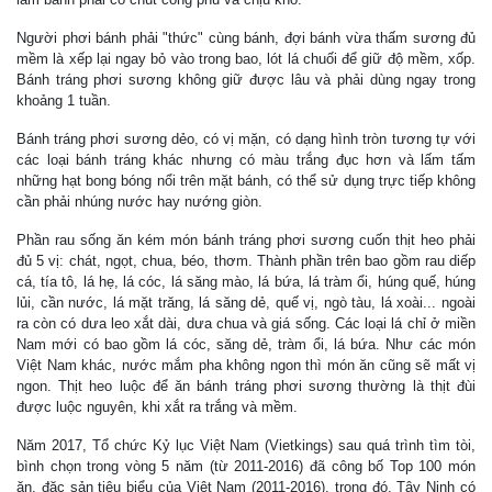
Người phơi bánh phải "thức" cùng bánh, đợi bánh vừa thấm sương đủ
mềm là xếp lại ngay bỏ vào trong bao, lót lá chuối để giữ độ mềm, xốp.
Bánh tráng phơi sương không giữ được lâu và phải dùng ngay trong
khoảng 1 tuần.
Bánh tráng phơi sương dẻo, có vị mặn, có dạng hình tròn tương tự với
các loại bánh tráng khác nhưng có màu trắng đục hơn và lấm tấm
những hạt bong bóng nổi trên mặt bánh, có thể sử dụng trực tiếp không
cần phải nhúng nước hay nướng giòn.
Phần rau sống ăn kém món bánh tráng phơi sương cuốn thịt heo phải
đủ 5 vị: chát, ngọt, chua, béo, thơm. Thành phần trên bao gồm rau diếp
cá, tía tô, lá hẹ, lá cóc, lá săng mào, lá bứa, lá tràm ổi, húng quế, húng
lủi, cần nước, lá mặt trăng, lá săng dẻ, quế vị, ngò tàu, lá xoài... ngoài
ra còn có dưa leo xắt dài, dưa chua và giá sống. Các loại lá chỉ ở miền
Nam mới có bao gồm lá cóc, săng dẻ, tràm ổi, lá bứa. Như các món
Việt Nam khác, nước mắm pha không ngon thì món ăn cũng sẽ mất vị
ngon. Thịt heo luộc để ăn bánh tráng phơi sương thường là thịt đùi
được luộc nguyên, khi xắt ra trắng và mềm.
Năm 2017, Tổ chức Kỷ lục Việt Nam (Vietkings) sau quá trình tìm tòi,
bình chọn trong vòng 5 năm (từ 2011-2016) đã công bố Top 100 món
ăn, đặc sản tiêu biểu của Việt Nam (2011-2016), trong đó, Tây Ninh có