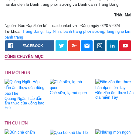
hai đại diện là Bánh tráng phơi sương và Bánh canh Trảng Bàng.
Triệu Mai
Nguồn: Báo Đại đoàn kết - daidoanket.vn - Đăng ngày 02/07/2024
Từ khóa:
Trảng Bàng
,
Tây Ninh
,
bánh tráng phơi sương
,
làng nghề làm
bánh tráng
FACEBOOK
CÙNG CHUYÊN MỤC
TIN MỚI HƠN
Chè sữa, lạ mà quen
Độc đáo ẩm thực bản
địa miền Tây
Quảng Ngãi: Hấp dẫn
ẩm thực của đồng bào
Hrê
TIN CŨ HƠN