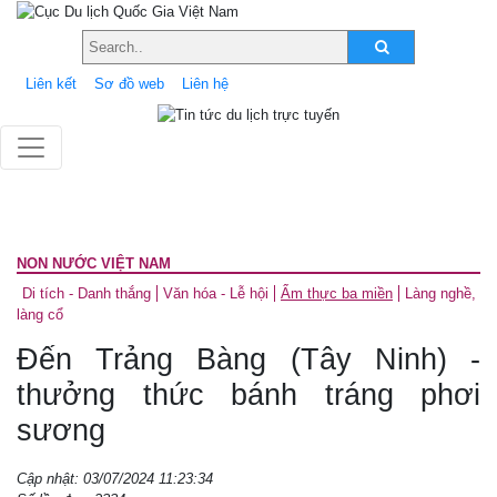
Liên kết
Sơ đồ web
Liên hệ
NON NƯỚC VIỆT NAM
Di tích - Danh thắng
Văn hóa - Lễ hội
Ẩm thực ba miền
Làng nghề,
làng cổ
Đến Trảng Bàng (Tây Ninh) -
thưởng thức bánh tráng phơi
sương
Cập nhật: 03/07/2024 11:23:34