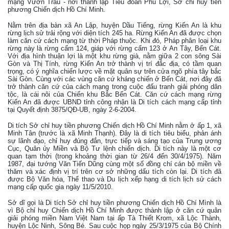
mạng Vườn Trầu - nơi thành lập Tiểu đoàn Phú Lợi, Sở chỉ huy tiền
phương Chiến dịch Hồ Chí Minh.
Nằm trên địa bàn xã An Lập, huyện Dầu Tiếng, rừng Kiến An là khu
rừng lịch sử trải rộng với diện tích 245 ha. Rừng Kiến An đã được chọn
làm căn cứ cách mạng từ thời Pháp thuộc. Khi đó, Pháp phân loại khu
rừng này là rừng cấm 124, giáp với rừng cấm 123 ở An Tây, Bến Cát.
Với địa hình thuận lợi là một khu rừng già, nằm giữa 2 con sông Sài
Gòn và Thị Tính, rừng Kiến An trở thành vị trí đắc địa, có tầm quan
trọng, có ý nghĩa chiến lược về mặt quân sự trên cửa ngõ phía tây bắc
Sài Gòn. Cùng với các vùng căn cứ kháng chiến ở Bến Cát, nơi đây đã
trở thành căn cứ của cách mạng trong cuộc đấu tranh giải phóng dân
tộc, là cái nôi của Chiến khu Bắc Bến Cát. Căn cứ cách mạng rừng
Kiến An đã được UBND tỉnh công nhận là Di tích cách mạng cấp tỉnh
tại Quyết định 3875/QĐ-UB, ngày 2-6-2004.
Di tích Sở chỉ huy tiền phương Chiến dịch Hồ Chí Minh nằm ở ấp 1, xã
Minh Tân (trước là xã Minh Thạnh). Đây là di tích tiêu biểu, phản ánh
sự lãnh đạo, chỉ huy đúng đắn, trực tiếp và sáng tạo của Trung ương
Cục, Quân ủy Miền và Bộ Tư lệnh chiến dịch. Di tích này là một cơ
quan tạm thời (trong khoảng thời gian từ 26/4 đến 30/4/1975). Năm
1987, đại tướng Văn Tiến Dũng cùng một số đồng chí cán bộ miền về
thăm và xác định vị trí trên cơ sở những dấu tích còn lại. Di tích đã
được Bộ Văn hóa, Thể thao và Du lịch xếp hạng di tích lịch sử cách
mạng cấp quốc gia ngày 11/5/2010.
Sở dĩ gọi là Di tích Sở chỉ huy tiền phương Chiến dịch Hồ Chí Mình là
vì Bộ chỉ huy Chiến dịch Hồ Chí Minh được thành lập ở căn cứ quân
giải phóng miền Nam Việt Nam tại ấp Tà Thiết Krom, xã Lộc Thành,
huyện Lộc Ninh, Sông Bé. Sau cuộc họp ngày 25/3/1975 của Bộ Chính