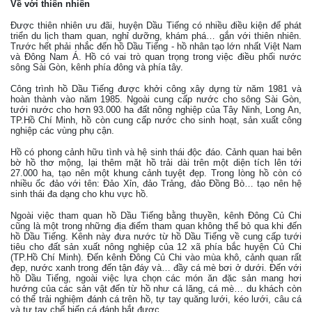
Về với thiên nhiên
Được thiên nhiên ưu đãi, huyện Dầu Tiếng có nhiều điều kiện để phát
triển du lịch tham quan, nghỉ dưỡng, khám phá… gắn với thiên nhiên.
Trước hết phải nhắc đến hồ Dầu Tiếng - hồ nhân tạo lớn nhất Việt Nam
và Đông Nam Á. Hồ có vai trò quan trọng trong việc điều phối nước
sông Sài Gòn, kênh phía đông và phía tây.
Công trình hồ Dầu Tiếng được khởi công xây dựng từ năm 1981 và
hoàn thành vào năm 1985. Ngoài cung cấp nước cho sông Sài Gòn,
tưới nước cho hơn 93.000 ha đất nông nghiệp của Tây Ninh, Long An,
TP.Hồ Chí Minh, hồ còn cung cấp nước cho sinh hoạt, sản xuất công
nghiệp các vùng phụ cận.
Hồ có phong cảnh hữu tình và hệ sinh thái độc đáo. Cảnh quan hai bên
bờ hồ thơ mộng, lại thêm mặt hồ trải dài trên một diện tích lên tới
27.000 ha, tạo nên một khung cảnh tuyệt đẹp. Trong lòng hồ còn có
nhiều ốc đảo với tên: Đảo Xỉn, đảo Trảng, đảo Đồng Bò… tạo nên hệ
sinh thái đa dạng cho khu vực hồ.
Ngoài việc tham quan hồ Dầu Tiếng bằng thuyền, kênh Đông Củ Chi
cũng là một trong những địa điểm tham quan không thể bỏ qua khi đến
hồ Dầu Tiếng. Kênh này đưa nước từ hồ Dầu Tiếng về cung cấp tưới
tiêu cho đất sản xuất nông nghiệp của 12 xã phía bắc huyện Củ Chi
(TP.Hồ Chí Minh). Đến kênh Đông Củ Chi vào mùa khô, cảnh quan rất
đẹp, nước xanh trong đến tận đáy và… đầy cá mè bơi ở dưới. Đến với
hồ Dầu Tiếng, ngoài việc lựa chọn các món ăn đặc sản mang hơi
hướng của các sản vật đến từ hồ như cá lăng, cá mè… du khách còn
có thể trải nghiệm đánh cá trên hồ, tự tay quăng lưới, kéo lưới, câu cá
và tự tay chế biến cá đánh bắt được.