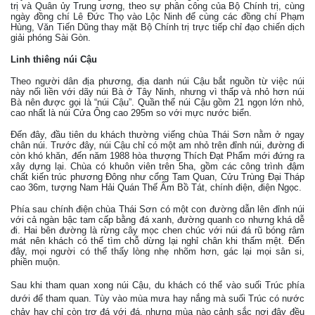
trị và Quân ủy Trung ương, theo sự phân công của Bộ Chính trị, cùng
ngày đồng chí Lê Đức Thọ vào Lộc Ninh để cùng các đồng chí Phạm
Hùng, Văn Tiến Dũng thay mặt Bộ Chính trị trực tiếp chỉ đạo chiến dịch
giải phóng Sài Gòn.
Linh thiêng núi Cậu
Theo người dân địa phương, địa danh núi Cậu bắt nguồn từ việc núi
này nối liền với dãy núi Bà ở Tây Ninh, nhưng vì thấp và nhỏ hơn núi
Bà nên được gọi là “núi Cậu”. Quần thể núi Cậu gồm 21 ngọn lớn nhỏ,
cao nhất là núi Cửa Ông cao 295m so với mực nước biển.
Đến đây, đầu tiên du khách thường viếng chùa Thái Sơn nằm ở ngay
chân núi. Trước đây, núi Cậu chỉ có một am nhỏ trên đỉnh núi, đường đi
còn khó khăn, đến năm 1988 hòa thượng Thích Đạt Phẩm mới đứng ra
xây dựng lại. Chùa có khuôn viên trên 5ha, gồm các công trình đậm
chất kiến trúc phương Đông như cổng Tam Quan, Cửu Trùng Đại Tháp
cao 36m, tượng Nam Hải Quán Thế Âm Bồ Tát, chính điện, điện Ngọc.
Phía sau chính điện chùa Thái Sơn có một con đường dẫn lên đỉnh núi
với cả ngàn bậc tam cấp bằng đá xanh, đường quanh co nhưng khá dễ
đi. Hai bên đường là rừng cây mọc chen chúc với núi đá rũ bóng râm
mát nên khách có thể tìm chỗ dừng lại nghỉ chân khi thấm mệt. Đến
đây, mọi người có thể thấy lòng nhẹ nhõm hơn, gác lại mọi sân si,
phiền muộn.
Sau khi tham quan xong núi Cậu, du khách có thể vào suối Trúc phía
dưới để tham quan. Tùy vào mùa mưa hay nắng mà suối Trúc có nước
chảy hay chỉ còn trơ đá với đá, nhưng mùa nào cảnh sắc nơi đây đều