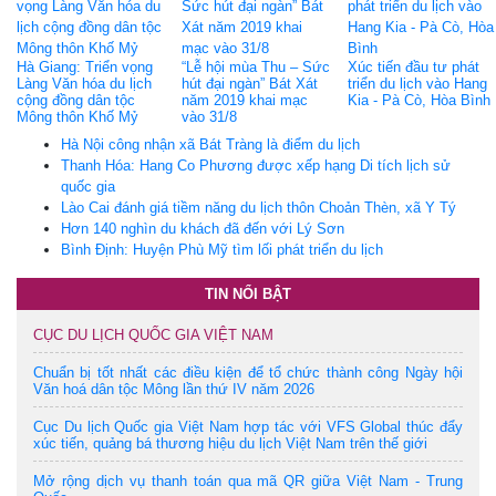
Hà Giang: Triển vọng
“Lễ hội mùa Thu – Sức
Xúc tiến đầu tư phát
Làng Văn hóa du lịch
hút đại ngàn” Bát Xát
triển du lịch vào Hang
cộng đồng dân tộc
năm 2019 khai mạc
Kia - Pà Cò, Hòa Bình
Mông thôn Khố Mỷ
vào 31/8
Hà Nội công nhận xã Bát Tràng là điểm du lịch
Thanh Hóa: Hang Co Phương được xếp hạng Di tích lịch sử
quốc gia
Lào Cai đánh giá tiềm năng du lịch thôn Choản Thèn, xã Y Tý
Hơn 140 nghìn du khách đã đến với Lý Sơn
Bình Định: Huyện Phù Mỹ tìm lối phát triển du lịch
TIN NỔI BẬT
CỤC DU LỊCH QUỐC GIA VIỆT NAM
Chuẩn bị tốt nhất các điều kiện để tổ chức thành công Ngày hội
Văn hoá dân tộc Mông lần thứ IV năm 2026
Cục Du lịch Quốc gia Việt Nam hợp tác với VFS Global thúc đẩy
xúc tiến, quảng bá thương hiệu du lịch Việt Nam trên thế giới
Mở rộng dịch vụ thanh toán qua mã QR giữa Việt Nam - Trung