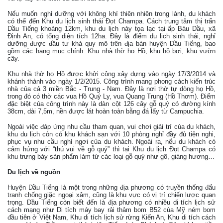
Nếu muốn nghỉ dưỡng với không khí thiên nhiên trong lành, du khách
có thể đến Khu du lịch sinh thái Đọt Champa. Cách trung tâm thị trấn
Dầu Tiếng khoảng 12km, khu du lịch này tọa lạc tại ấp Bàu Dầu, xã
Định An, có tổng diện tích 12ha. Đây là điểm du lịch sinh thái, nghỉ
dưỡng được đầu tư khá quy mô trên địa bàn huyện Dầu Tiếng, bao
gồm các hạng mục chính: Khu nhà thờ họ Hồ, khu hồ bơi, khu vườn
cây.
Khu nhà thờ họ Hồ được khởi công xây dựng vào ngày 17/3/2014 và
khánh thành vào ngày 1/2/2015. Công trình mang phong cách kiến trúc
nhà của cả 3 miền Bắc - Trung - Nam. Đây là nơi thờ tự dòng họ Hồ,
trong đó có thờ các vua Hồ Quý Ly, vua Quang Trung (Hồ Thơm). Điểm
đặc biệt của công trình này là dàn cột 126 cây gỗ quý có đường kính
38cm, dài 7,5m, nền được lát hoàn toàn bằng đá lấy từ Campuchia.
Ngoài việc đáp ứng nhu cầu tham quan, vui chơi giải trí của du khách,
khu du lịch còn có khu khách sạn với 10 phòng nghỉ đầy đủ tiện nghi,
phục vụ nhu cầu nghỉ ngơi của du khách. Ngoài ra, nếu du khách có
cảm hứng với “thú vui về gỗ quý” thì tại Khu du lịch Đọt Champa có
khu trưng bày sản phẩm làm từ các loại gỗ quý như gõ, giáng hương…
Du lịch về nguồn
Huyện Dầu Tiếng là một trong những địa phương có truyền thống đấu
tranh chống giặc ngoại xâm, cũng là khu vực có vị trí chiến lược quan
trọng. Dầu Tiếng còn biết đến là địa phương có nhiều di tích lịch sử
cách mạng như Di tích máy bay rải thảm bom B52 của Mỹ ném bom
đầu tiên ở Việt Nam, Khu di tích lịch sử rừng Kiến An, Khu di tích cách