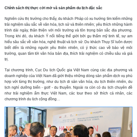
Chính sách thị thực cởi mở và sản phẩm du lịch đặc sắc
Nghiên cứu thị trường cho thấy, du khách Pháp có xu hướng tìm kiếm những
trải nghiệm sâu sắc về văn hóa, lịch sử và thiên nhiên; yêu thích những hành
trình dài ngày, thân thiện với môi trường và tôn trọng bản sắc địa phương.
Trong khi đó, du khách Ý nổi tiếng thế giới bởi gu thẩm mỹ tinh tế, sự am
hiểu sâu sắc về văn hóa, nghệ thuật và lịch sử. Du khách Thụy Sĩ luôn được
biết đến là những người yêu thiên nhiên, có ý thức cao về bảo vệ môi
trường, quan tâm tới văn hóa bản địa, thích trải nghiệm có chiều sâu và giá
trị.
Tại chương trình, Cục Du lịch Quốc gia Việt Nam cùng các địa phương và
doanh nghiệp của Việt Nam đã giới thiệu những dòng sản phẩm dịch vụ phù
hợp với từng thị trường, như du lịch di sản văn hóa, du lịch thiên nhiên, du
lịch nghỉ dưỡng biển - golf - du thuyền. Ngoài ra còn có du lịch chuyên đề
như trải nghiệm ẩm thực Việt Nam, các tour theo sở thích cá nhân, các
chương trình du lịch cộng đồng…