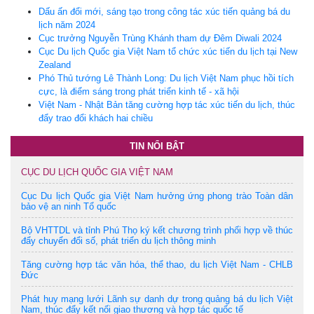
Dấu ấn đổi mới, sáng tạo trong công tác xúc tiến quảng bá du
lịch năm 2024
Cục trưởng Nguyễn Trùng Khánh tham dự Đêm Diwali 2024
Cục Du lịch Quốc gia Việt Nam tổ chức xúc tiến du lịch tại New
Zealand
Phó Thủ tướng Lê Thành Long: Du lịch Việt Nam phục hồi tích
cực, là điểm sáng trong phát triển kinh tế - xã hội
Việt Nam - Nhật Bản tăng cường hợp tác xúc tiến du lịch, thúc
đẩy trao đổi khách hai chiều
TIN NỔI BẬT
CỤC DU LỊCH QUỐC GIA VIỆT NAM
Cục Du lịch Quốc gia Việt Nam hưởng ứng phong trào Toàn dân
bảo vệ an ninh Tổ quốc
Bộ VHTTDL và tỉnh Phú Thọ ký kết chương trình phối hợp về thúc
đẩy chuyển đổi số, phát triển du lịch thông minh
Tăng cường hợp tác văn hóa, thể thao, du lịch Việt Nam - CHLB
Đức
Phát huy mạng lưới Lãnh sự danh dự trong quảng bá du lịch Việt
Nam, thúc đẩy kết nối giao thương và hợp tác quốc tế