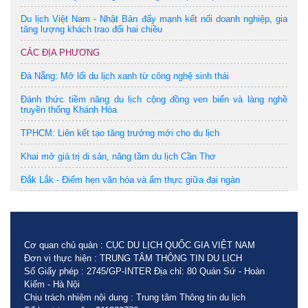
Du lịch Việt Nam - Nhật Bản đẩy mạnh kết nối doanh nghiệp, gia
tăng lượng khách trao đổi hai chiều
CÁC ĐỊA PHƯƠNG
Đà Nẵng: Mở lối du lịch xanh từ công nghệ sinh thái
Đánh thức tiềm năng du lịch cộng đồng ven biển và làng nghề
truyền thống Khánh Hòa
TPHCM: Liên kết tạo tăng trưởng mới cho du lịch
Khai mở giá trị di sản, nâng tầm du lịch Cần Thơ
Đắk Lắk - Điểm hẹn văn hóa và ẩm thực giữa đại ngàn
Cơ quan chủ quản : CỤC DU LỊCH QUỐC GIA VIỆT NAM
Đơn vị thực hiện : TRUNG TÂM THÔNG TIN DU LỊCH
Số Giấy phép : 2745/GP-INTER Địa chỉ: 80 Quán Sứ - Hoàn
Kiếm - Hà Nội
Chịu trách nhiệm nội dung : Trung tâm Thông tin du lịch