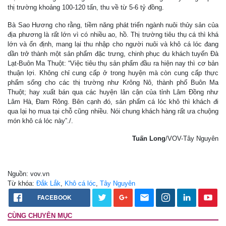
thị trường khoảng 100-120 tấn, thu về từ 5-6 tỷ đồng.
Bà Sao Hương cho rằng, tiềm năng phát triển ngành nuôi thủy sản của
địa phương là rất lớn vì có nhiều ao, hồ. Thị trường tiêu thụ cá thì khá
lớn và ổn định, mang lại thu nhập cho người nuôi và khô cá lóc đang
dần trở thành một sản phẩm đặc trưng, chinh phục du khách tuyến Đà
Lạt-Buôn Ma Thuột: “Việc tiêu thụ sản phẩm đầu ra hiện nay thì cơ bản
thuận lợi. Không chỉ cung cấp ở trong huyện mà còn cung cấp thực
phẩm sống cho các thị trường như Krông Nô, thành phố Buôn Ma
Thuột; hay xuất bán qua các huyện lân cận của tỉnh Lâm Đồng như
Lâm Hà, Đam Rông. Bên cạnh đó, sản phẩm cá lóc khô thì khách đi
qua lại họ mua tại chỗ cũng nhiều. Nói chung khách hàng rất ưa chuộng
món khô cá lóc này”./.
Tuấn Long
/VOV-Tây Nguyên
Nguồn: vov.vn
Từ khóa:
Đắk Lắk
,
Khô cá lóc
,
Tây Nguyên
FACEBOOK
CÙNG CHUYÊN MỤC