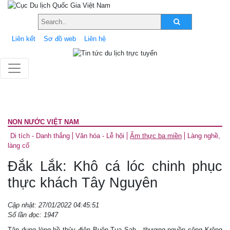
Liên kết
Sơ đồ web
Liên hệ
NON NƯỚC VIỆT NAM
Di tích - Danh thắng
Văn hóa - Lễ hội
Ẩm thực ba miền
Làng nghề,
làng cổ
Đắk Lắk: Khô cá lóc chinh phục
thực khách Tây Nguyên
Cập nhật: 27/01/2022 04:45:51
Số lần đọc: 1947
Tận dụng lòng hồ thủy điện Buôn Tua Sah - thượng nguồn sông Krông