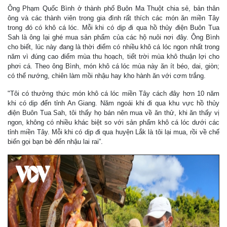
Ông Phạm Quốc Bình ở thành phố Buôn Ma Thuột chia sẻ, bản thân
ông và các thành viên trong gia đình rất thích các món ăn miền Tây
trong đó có khô cá lóc. Mỗi khi có dịp đi qua hồ thủy điện Buôn Tua
Sah là ông lại ghé mua sản phẩm của các hộ nuôi nơi đây. Ông Bình
cho biết, lúc này đang là thời điểm có nhiều khô cá lóc ngon nhất trong
năm vì đúng cao điểm mùa thu hoạch, tiết trời mùa khô thuận lợi cho
phơi cá. Theo ông Bình, món khô cá lóc mùa này ăn ít béo, dai, giòn;
có thể nướng, chiên làm mồi nhậu hay kho hành ăn với cơm trắng.
"Tôi có thưởng thức món khô cá lóc miền Tây cách đây hơn 10 năm
khi có dịp đến tỉnh An Giang. Năm ngoái khi đi qua khu vực hồ thủy
điện Buôn Tua Sah, tôi thấy họ bán nên mua về ăn thử, khi ăn thấy vị
ngon, không có nhiều khác biệt so với sản phẩm khô cá lóc dưới các
tỉnh miền Tây. Mỗi khi có dịp đi qua huyện Lắk là tôi lại mua, rồi về chế
biến gọi bạn bè đến nhậu lai rai”.