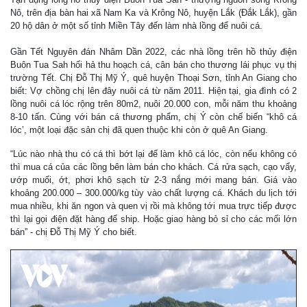
Nô, trên địa bàn hai xã Nam Ka và Krông Nô, huyện Lắk (Đắk Lắk), gần
20 hộ dân ở một số tỉnh Miền Tây đến làm nhà lồng để nuôi cá.
Gần Tết Nguyên đán Nhâm Dần 2022, các nhà lồng trên hồ thủy điện
Buôn Tua Sah hối hả thu hoạch cá, cân bán cho thương lái phục vụ thị
trường Tết. Chị Đỗ Thị Mỹ Ý, quê huyện Thoại Sơn, tỉnh An Giang cho
biết: Vợ chồng chị lên đây nuôi cá từ năm 2011. Hiện tại, gia đình có 2
lồng nuôi cá lóc rộng trên 80m2, nuôi 20.000 con, mỗi năm thu khoảng
8-10 tấn. Cùng với bán cá thương phẩm, chị Ý còn chế biến “khô cá
lóc’, một loại đặc sản chị đã quen thuộc khi còn ở quê An Giang.
“Lúc nào nhà thu có cá thì bớt lại để làm khô cá lóc, còn nếu không có
thì mua cá của các lồng bên làm bán cho khách. Cá rửa sạch, cạo vẩy,
ướp muối, ớt, phơi khô sạch từ 2-3 nắng mới mang bán. Giá vào
khoảng 200.000 – 300.000/kg tùy vào chất lượng cá. Khách du lịch tới
mua nhiều, khi ăn ngon và quen vị rồi mà không tới mua trực tiếp được
thì lại gọi điện đặt hàng để ship. Hoặc giao hàng bỏ sỉ cho các mối lớn
bán” - chị Đỗ Thị Mỹ Ý cho biết.