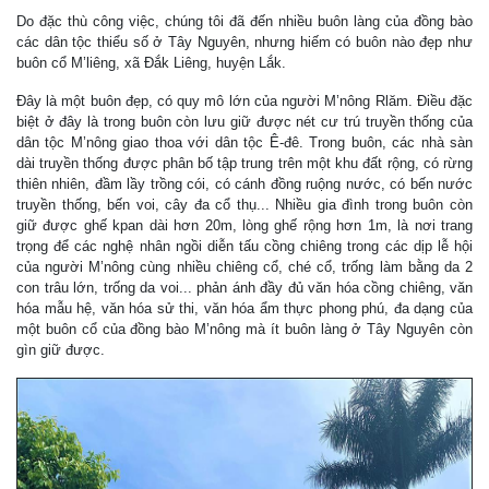
Do đặc thù công việc, chúng tôi đã đến nhiều buôn làng của đồng bào
các dân tộc thiểu số ở Tây Nguyên, nhưng hiếm có buôn nào đẹp như
buôn cổ M’liêng, xã Đắk Liêng, huyện Lắk.
Đây là một buôn đẹp, có quy mô lớn của người M’nông Rlăm. Điều đặc
biệt ở đây là trong buôn còn lưu giữ được nét cư trú truyền thống của
dân tộc M’nông giao thoa với dân tộc Ê-đê. Trong buôn, các nhà sàn
dài truyền thống được phân bố tập trung trên một khu đất rộng, có rừng
thiên nhiên, đầm lầy trồng cói, có cánh đồng ruộng nước, có bến nước
truyền thống, bến voi, cây đa cổ thụ... Nhiều gia đình trong buôn còn
giữ được ghế kpan dài hơn 20m, lòng ghế rộng hơn 1m, là nơi trang
trọng để các nghệ nhân ngồi diễn tấu cồng chiêng trong các dịp lễ hội
của người M’nông cùng nhiều chiêng cổ, ché cổ, trống làm bằng da 2
con trâu lớn, trống da voi... phản ánh đầy đủ văn hóa cồng chiêng, văn
hóa mẫu hệ, văn hóa sử thi, văn hóa ẩm thực phong phú, đa dạng của
một buôn cổ của đồng bào M’nông mà ít buôn làng ở Tây Nguyên còn
gìn giữ được.