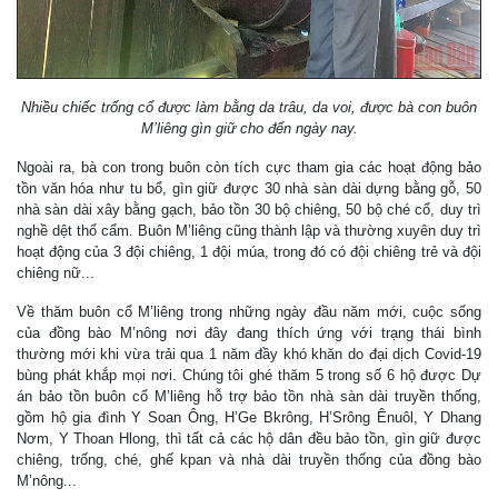
Nhiều chiếc trống cổ được làm bằng da trâu, da voi, được bà con buôn
M’liêng gìn giữ cho đến ngày nay.
Ngoài ra, bà con trong buôn còn tích cực tham gia các hoạt động bảo
tồn văn hóa như tu bổ, gìn giữ được 30 nhà sàn dài dựng bằng gỗ, 50
nhà sàn dài xây bằng gạch, bảo tồn 30 bộ chiêng, 50 bộ ché cổ, duy trì
nghề dệt thổ cẩm. Buôn M’liêng cũng thành lập và thường xuyên duy trì
hoạt động của 3 đội chiêng, 1 đội múa, trong đó có đội chiêng trẻ và đội
chiêng nữ...
Về thăm buôn cổ M’liêng trong những ngày đầu năm mới, cuộc sống
của đồng bào M’nông nơi đây đang thích ứng với trạng thái bình
thường mới khi vừa trải qua 1 năm đầy khó khăn do đại dịch Covid-19
bùng phát khắp mọi nơi. Chúng tôi ghé thăm 5 trong số 6 hộ được Dự
án bảo tồn buôn cổ M’liêng hỗ trợ bảo tồn nhà sàn dài truyền thống,
gồm hộ gia đình Y Soan Ông, H’Ge Bkrông, H’Srông Ênuôl, Y Dhang
Nơm, Y Thoan Hlong, thì tất cả các hộ dân đều bảo tồn, gìn giữ được
chiêng, trống, ché, ghế kpan và nhà dài truyền thống của đồng bào
M’nông...