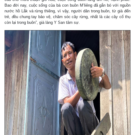
Bao đời nay, cuộc sống của bà con buôn M’liêng đã gắn bó với nguồn
nước hồ Lắk và rừng thiêng, vì vậy, người dân trong buôn, từ già đến
trẻ, đều chung tay bảo vệ, chăm sóc cây rừng, nhất là các cây cổ thụ
còn lại trong buôn”, già làng Y San tâm sự.