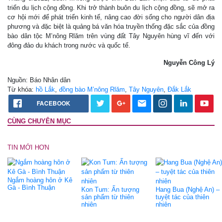
triển du lịch cộng đồng. Khi trở thành buôn du lịch cộng đồng, sẽ mở ra
cơ hội mới để phát triển kinh tế, nâng cao đời sống cho người dân địa
phương và đặc biệt là quảng bá văn hóa truyền thống đặc sắc của đồng
bào dân tộc M’nông Rlăm trên vùng đất Tây Nguyên hùng vĩ đến với
đông đảo du khách trong nước và quốc tế.
Nguyễn Công Lý
Nguồn: Báo Nhân dân
Từ khóa:
hồ Lắk
,
đồng bào M’nông Rlăm
,
Tây Nguyên
,
Đắk Lắk
FACEBOOK
CÙNG CHUYÊN MỤC
TIN MỚI HƠN
Ngắm hoàng hôn ở Kê
Gà - Bình Thuận
Kon Tum: Ấn tượng
Hang Bua (Nghệ An) –
sản phẩm từ thiên
tuyệt tác của thiên
nhiên
nhiên