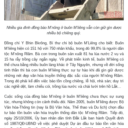
Nhiều gia đình đồng bào M’nông ở buôn M’liêng vẫn còn giữ gìn được
nhiều bộ chiêng quý.
Đồng chí Y Bhin Bkrông, Bí thư chi bộ buôn M’Liêng cho biết: Buôn
M’liêng hiện có 151 hộ với 750 nhân khẩu, trong đó 99,8% là người dân
tộc M’nông Rlăm. Bà con trong buôn sản xuất 81 ha lúa nước 2 vụ và
15 ha rẫy trồng cây ngắn ngày. Về phát triển kinh tế, buôn M’liêng có
thể chưa bằng nhiều buôn làng khác ở Tây Nguyên, nhưng về đời sống
tinh thần thì bà con buôn M’liêng thực sự tự hào khi đã gìn giữ được
những nét đẹp văn hóa truyền thống đặc sắc của người M’nông Rlăm.
Trong đó phải kể đến việc bảo tồn cồng chiêng, lễ hội, nhà sàn; duy trì
các nghề dệt, làm chiếu cói, trồng lúa nước và chài lưới trên hồ Lắk...
Cuộc sống của đồng bào M’nông ở buôn M’liêng chưa thực sự sung
túc, nhưng không còn cảnh thiếu đói. Năm 2005, buôn M’liêng được Bộ
Văn hóa-Thông tin (nay là Bộ Văn hóa, Thể thao và Du lịch) chọn đầu
tư bảo tồn buôn văn hóa truyền thống dân tộc M’nông Rlăm. Tiếp đó,
ngày 25/10/2006, Ủy ban nhân dân tỉnh Đắk Lắk ban hành Quyết định
số 1987/QĐ-UBND về việc phê duyệt Dự án đầu tư bảo tồn văn hóa