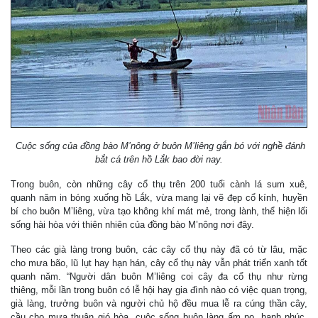
Cuộc sống của đồng bào M’nông ở buôn M’liêng gắn bó với nghề đánh
bắt cá trên hồ Lắk bao đời nay.
Trong buôn, còn những cây cổ thụ trên 200 tuổi cành lá sum xuê,
quanh năm in bóng xuống hồ Lắk, vừa mang lại vẽ đẹp cổ kính, huyền
bí cho buôn M’liêng, vừa tạo không khí mát mẻ, trong lành, thể hiện lối
sống hài hòa với thiên nhiên của đồng bào M’nông nơi đây.
Theo các già làng trong buôn, các cây cổ thụ này đã có từ lâu, mặc
cho mưa bão, lũ lụt hay hạn hán, cây cổ thụ này vẫn phát triển xanh tốt
quanh năm. “Người dân buôn M’liêng coi cây đa cổ thụ như rừng
thiêng, mỗi lần trong buôn có lễ hội hay gia đình nào có việc quan trọng,
già làng, trưởng buôn và người chủ hộ đều mua lễ ra cúng thần cây,
cầu cho mưa thuận gió hòa, cuộc sống buôn làng ấm no, hạnh phúc.