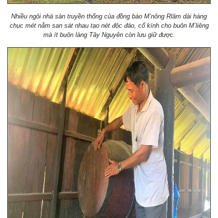
Nhiều ngôi nhà sàn truyền thống của đồng bào M’nông Rlăm dài hàng
chục mét nằm san sát nhau tạo nét độc đáo, cổ kính cho buôn M’liêng
mà ít buôn làng Tây Nguyên còn lưu giữ được.