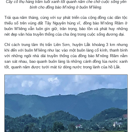
Cây cổ thụ hàng trăm tuổi xanh tốt quanh năm che chở cuộc sống yên
bình cho đồng bào M’nông ở buôn M’liêng.
Trải qua năm tháng, cùng với sự phát triển của cộng đồng các dân tộc
thiểu số trên vùng đất Tây Nguyên hùng vĩ, đồng bào M’nông Rlăm ở
buôn M’liêng vẫn luôn gìn giữ, trân trọng, bảo tồn và phát huy những
nét đẹp văn hóa truyền thống của cha ông trong cuộc sống đương đại.
Chỉ cách trung tâm thị trấn Liên Sơn, huyện Lắk khoảng 3 km nhưng
khi đến với buôn M’liêng như lạc vào một buôn làng cổ kính, thanh bình
với những ngôi nhà dài truyền thống của đồng bào M’nông Rlăm nằm
san sát nhau, bao quanh buôn làng là những cánh đồng lúa nước xanh
tốt, quanh năm được tưới mát từ dòng nước trong lành của hồ Lắk.