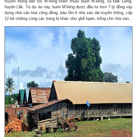
truyền thống dân tộc M’nông Rlăm thuộc buôn M’liêng, xã Đắk Liêng,
huyện Lắk. Từ dự án này, buôn M’liêng được đầu tư hơn 7 tỷ đồng xây
dựng nhà văn hóa cộng đồng, bảo tồn 6 nhà sàn dài truyền thống, cấp
12 bộ chiêng cùng các trang bị khác như ghế kpan, trống cho nhà sàn...