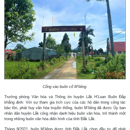
Cổng vào buôn cổ M’liêng.
Trưởng phòng Văn hóa và Thông tin huyện Lắk H’Loan Buôn Đắp
khẳng định: Với sự tham gia tích cực của các hộ dân trong công tác
bảo tồn, phát huy văn hóa truyền thống, buôn M’liêng đã được Ủy ban
nhân dân huyện Lắk công nhận danh hiệu buôn văn hóa, trở thành một
trong những buôn văn hóa điển hình của tỉnh Đắk Lắk.
Tháng 9/2021, buôn M’liêng được tỉnh Đắk Lắk chọn đầu tư để phát