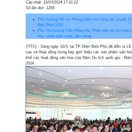
Cập nhật: 16/03/2024 17:01:22
Số lần đọc: 1265
Thứ trưởng Hồ An Phong kiểm tra công tác chuẩn bị
Điện Biên 2024
Phó Thủ tướng Trần Hồng Hà: Phát triển du lịch trên 
hóa - phát triển xanh, bền vững
(TITC) - Sáng ngày 16/3, tại TP. Điện Biên Phủ đã diễn ra 
cao và Hoạt động trưng bày giới thiệu các sản phẩm văn hóa
khổ các hoạt động văn hóa của Năm Du lịch quốc gia - Điệ
2024.