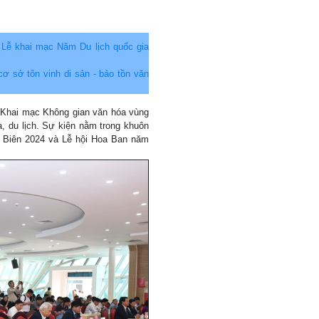
 Lễ khai mạc Năm Du lịch quốc gia
cơ sở tôn vinh di sản - bảo tồn văn
Lễ Khai mạc Không gian văn hóa vùng
, du lịch. Sự kiện nằm trong khuôn
n Biên 2024 và Lễ hội Hoa Ban năm