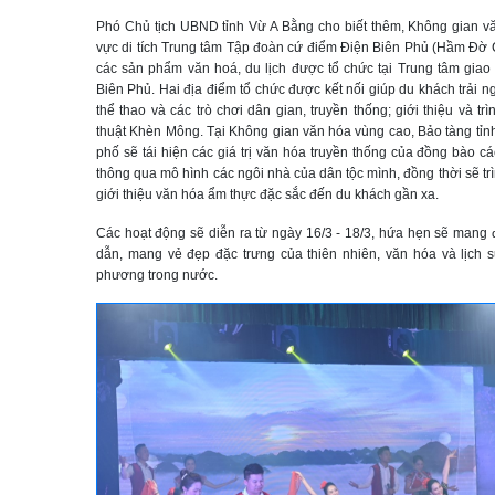
Phó Chủ tịch UBND tỉnh Vừ A Bằng cho biết thêm, Không gian v
vực di tích Trung tâm Tập đoàn cứ điểm Điện Biên Phủ (Hầm Đờ Cá
các sản phẩm văn hoá, du lịch được tổ chức tại Trung tâm giao 
Biên Phủ. Hai địa điểm tổ chức được kết nối giúp du khách trải 
thể thao và các trò chơi dân gian, truyền thống; giới thiệu và 
thuật Khèn Mông. Tại Không gian văn hóa vùng cao, Bảo tàng tỉnh
phố sẽ tái hiện các giá trị văn hóa truyền thống của đồng bào cá
thông qua mô hình các ngôi nhà của dân tộc mình, đồng thời sẽ trì
giới thiệu văn hóa ẩm thực đặc sắc đến du khách gần xa.
Các hoạt động sẽ diễn ra từ ngày 16/3 - 18/3, hứa hẹn sẽ mang 
dẫn, mang vẻ đẹp đặc trưng của thiên nhiên, văn hóa và lịch 
phương trong nước.