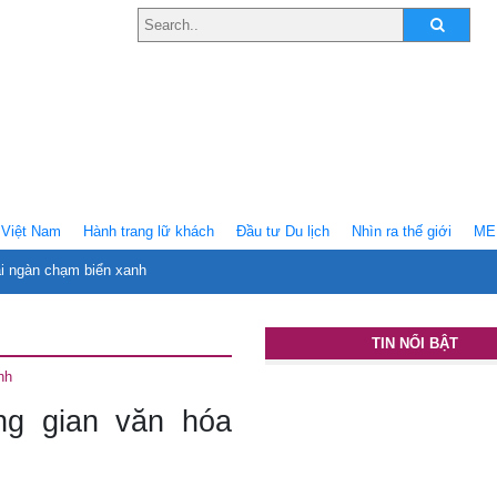
Việt Nam
Hành trang lữ khách
Ðầu tư Du lịch
Nhìn ra thế giới
ME
ại ngàn chạm biển xanh
TIN NỔI BẬT
nh
g gian văn hóa