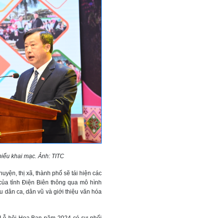
iểu khai mạc. Ảnh: TITC
uyện, thị xã, thành phố sẽ tái hiện các
 của tỉnh Điện Biên thông qua mô hình
ệu dân ca, dân vũ và giới thiệu văn hóa
g Lễ hội Hoa Ban năm 2024 có sự phối