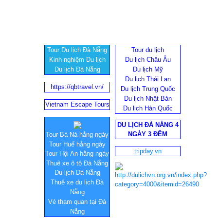
Tour Du lịch Đà Nẵng
Tour du lịch
Kinh nghiệm Du lịch
Du lịch Châu Âu
Du lịch Đà Nẵng
Du lịch Mỹ
Du lịch Thái Lan
https://qbtravel.vn/
Du lịch Trung Quốc
Du lịch Nhật Bản
Vietnam Escape Tours
Du lịch Hàn Quốc
DU LỊCH ĐÀ NẴNG 4
NGÀY 3 ĐÊM
Tour Bà Nà hằng ngày
Tour Huế hằng ngày
tripday.vn
Tour Hội An hằng ngày
Thuê xe ô tô Đà Nẵng
Du lịch Đà Nẵng
Thuê xe du lịch Đà
Nẵng
Vé tham quan tại Đà
Nẵng