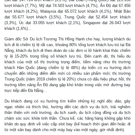
lượt khách (7,7%), Mỹ đạt 74.503 lượt khách (4,7%), Ấn Độ đạt 67.456
lượt khách (4,2%), Malaysia đạt 65.072 lượt khách (4,1%), Nhật Bản
đạt 55.677 lượt khách (3,5%), Trung Quốc đạt 52.454 lượt khách
(3,3%), Úc đạt 33.055 lượt khách (2,1%), Singapore đạt 26.043 lượt
khách (1,6%)...
Giám đốc Sở Du lịch Trương Thị Hồng Hạnh cho hay, lượng khách du
lịch đi lẻ chiếm tỷ lệ rất cao, khoảng 80% tổng lượt khách lưu trú tại Đà
Nẵng, khách du lịch đi theo đoàn do các đơn vị lữ hành khai thác chiếm
tỷ lệ 15-20% trong tổng số khách lưu trú. Bên cạnh đó, thị hiếu du
khách của một số thị trường trọng điểm, tiềm năng như thị trường
khách Hàn Quốc (đang chiếm tỷ lệ 48%) dự kiến có xu hướng dịch
chuyển đến những điểm đến mới có nhiều sản phẩm mới; thị trường
Trung Quốc (năm 2019 chiếm tỷ lệ 20%) chưa có dấu hiệu phục hồi; thị
trường tiềm năng Ấn Độ đang gặp khó khăn trong việc mở đường bay
trực tiếp đến Đà Nẵng…
Du khách đang có xu hướng tìm kiếm những kỳ nghỉ độc đáo, gây
ngạc nhiên và thích thú, hướng đến các dịch vụ du lịch, trải nghiệm
thân thiện với môi trường, du lịch xanh, du lịch cộng đồng và du lịch
chăm sóc sức khỏe tinh thần. Chưa kể, các hãng hàng không gặp khó
khăn do quy định về việc cấp slot bay (kế hoạch thời gian đến hoặc đi
từ một sân bay dành cho một máy bay vào một ngày, giờ nhất định).