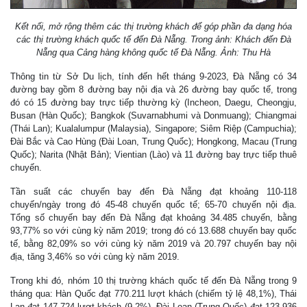
Kết nối, mở rộng thêm các thị trường khách để góp phần đa dạng hóa
các thị trường khách quốc tế đến Đà Nẵng. Trong ảnh: Khách đến Đà
Nẵng qua Cảng hàng không quốc tế Đà Nẵng. Ảnh: Thu Hà
Thông tin từ Sở Du lịch, tính đến hết tháng 9-2023, Đà Nẵng có 34
đường bay gồm 8 đường bay nội địa và 26 đường bay quốc tế, trong
đó có 15 đường bay trực tiếp thường kỳ (Incheon, Daegu, Cheongju,
Busan (Hàn Quốc); Bangkok (Suvarnabhumi và Donmuang); Chiangmai
(Thái Lan); Kualalumpur (Malaysia), Singapore; Siêm Riệp (Campuchia);
Đài Bắc và Cao Hùng (Đài Loan, Trung Quốc); Hongkong, Macau (Trung
Quốc); Narita (Nhật Bản); Vientian (Lào) và 11 đường bay trực tiếp thuê
chuyến.
Tần suất các chuyến bay đến Đà Nẵng đạt khoảng 110-118
chuyến/ngày trong đó 45-48 chuyến quốc tế; 65-70 chuyến nội địa.
Tổng số chuyến bay đến Đà Nẵng đạt khoảng 34.485 chuyến, bằng
93,77% so với cùng kỳ năm 2019; trong đó có 13.688 chuyến bay quốc
tế, bằng 82,09% so với cùng kỳ năm 2019 và 20.797 chuyến bay nội
địa, tăng 3,46% so với cùng kỳ năm 2019.
Trong khi đó, nhóm 10 thị trường khách quốc tế đến Đà Nẵng trong 9
tháng qua: Hàn Quốc đạt 770.211 lượt khách (chiếm tỷ lệ 48,1%), Thái
Lan đạt 147.724 lượt khách (9,2%), Đài Loan (Trung Quốc) đạt 123.936