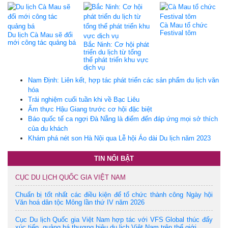
Cà Mau tổ chức
Festival tôm
Du lịch Cà Mau sẽ đổi
mới công tác quảng bá
Bắc Ninh: Cơ hội phát
triển du lịch từ tổng
thể phát triển khu vực
dịch vụ
Nam Định: Liên kết, hợp tác phát triển các sản phẩm du lịch văn
hóa
Trải nghiệm cuối tuần khi về Bạc Liêu
Ẩm thực Hậu Giang trước cơ hội đặc biệt
Báo quốc tế ca ngợi Đà Nẵng là điểm đến đáp ứng mọi sở thích
của du khách
Khám phá nét son Hà Nội qua Lễ hội Áo dài Du lịch năm 2023
TIN NỔI BẬT
CỤC DU LỊCH QUỐC GIA VIỆT NAM
Chuẩn bị tốt nhất các điều kiện để tổ chức thành công Ngày hội
Văn hoá dân tộc Mông lần thứ IV năm 2026
Cục Du lịch Quốc gia Việt Nam hợp tác với VFS Global thúc đẩy
xúc tiến, quảng bá thương hiệu du lịch Việt Nam trên thế giới