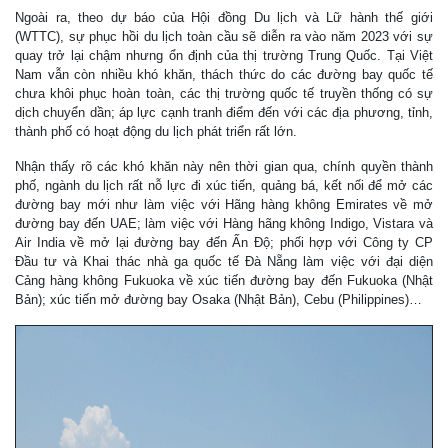
Ngoài ra, theo dự báo của Hội đồng Du lịch và Lữ hành thế giới
(WTTC), sự phục hồi du lịch toàn cầu sẽ diễn ra vào năm 2023 với sự
quay trở lại chậm nhưng ổn định của thị trường Trung Quốc. Tại Việt
Nam vẫn còn nhiều khó khăn, thách thức do các đường bay quốc tế
chưa khôi phục hoàn toàn, các thị trường quốc tế truyền thống có sự
dịch chuyển dần; áp lực cạnh tranh điểm đến với các địa phương, tỉnh,
thành phố có hoạt động du lịch phát triển rất lớn.
Nhận thấy rõ các khó khăn này nên thời gian qua, chính quyền thành
phố, ngành du lịch rất nỗ lực đi xúc tiến, quảng bá, kết nối để mở các
đường bay mới như làm việc với Hãng hàng không Emirates về mở
đường bay đến UAE; làm việc với Hàng hãng không Indigo, Vistara và
Air India về mở lại đường bay đến Ấn Độ; phối hợp với Công ty CP
Đầu tư và Khai thác nhà ga quốc tế Đà Nẵng làm việc với đại diện
Cảng hàng không Fukuoka về xúc tiến đường bay đến Fukuoka (Nhật
Bản); xúc tiến mở đường bay Osaka (Nhật Bản), Cebu (Philippines)…