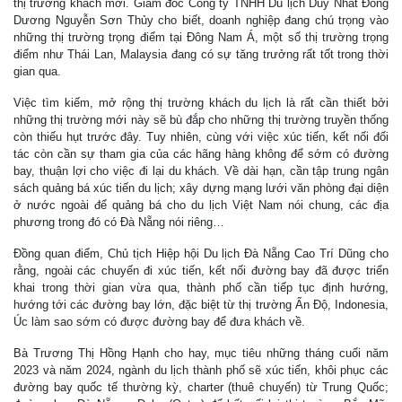
thị trường khách mới. Giám đốc Công ty TNHH Du lịch Duy Nhất Đông
Dương Nguyễn Sơn Thủy cho biết, doanh nghiệp đang chú trọng vào
những thị trường trọng điểm tại Đông Nam Á, một số thị trường trọng
điểm như Thái Lan, Malaysia đang có sự tăng trưởng rất tốt trong thời
gian qua.
Việc tìm kiếm, mở rộng thị trường khách du lịch là rất cần thiết bởi
những thị trường mới này sẽ bù đắp cho những thị trường truyền thống
còn thiếu hụt trước đây. Tuy nhiên, cùng với việc xúc tiến, kết nối đối
tác còn cần sự tham gia của các hãng hàng không để sớm có đường
bay, thuận lợi cho việc đi lại du khách. Về dài hạn, cần tập trung ngân
sách quảng bá xúc tiến du lịch; xây dựng mạng lưới văn phòng đại diện
ở nước ngoài để quảng bá cho du lịch Việt Nam nói chung, các địa
phương trong đó có Đà Nẵng nói riêng…
Đồng quan điểm, Chủ tịch Hiệp hội Du lịch Đà Nẵng Cao Trí Dũng cho
rằng, ngoài các chuyến đi xúc tiến, kết nối đường bay đã được triển
khai trong thời gian vừa qua, thành phố cần tiếp tục định hướng,
hướng tới các đường bay lớn, đặc biệt từ thị trường Ấn Độ, Indonesia,
Úc làm sao sớm có được đường bay để đưa khách về.
Bà Trương Thị Hồng Hạnh cho hay, mục tiêu những tháng cuối năm
2023 và năm 2024, ngành du lịch thành phố sẽ xúc tiến, khôi phục các
đường bay quốc tế thường kỳ, charter (thuê chuyến) từ Trung Quốc;