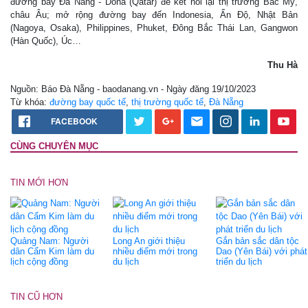
đường bay Đà Nẵng - Doha (Qatar) để kết nối lại thị trường Bắc Mỹ,
châu Âu; mở rộng đường bay đến Indonesia, Ấn Độ, Nhật Bản
(Nagoya, Osaka), Philippines, Phuket, Đông Bắc Thái Lan, Gangwon
(Hàn Quốc), Úc…
Thu Hà
Nguồn: Báo Đà Nẵng - baodanang.vn - Ngày đăng 19/10/2023
Từ khóa:
đường bay quốc tế
,
thị trường quốc tế
,
Đà Nẵng
FACEBOOK
CÙNG CHUYÊN MỤC
TIN MỚI HƠN
Quảng Nam: Người
Long An giới thiệu
Gắn bản sắc dân tộc
dân Cẩm Kim làm du
nhiều điểm mới trong
Dao (Yên Bái) với phát
lịch cộng đồng
du lịch
triển du lịch
TIN CŨ HƠN